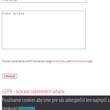
This site is protected by reCAPTCHA and the Google
Privacy Policy
and
Terms of Service
apply.
GDPR - ochrana súkromných údajov
Používame cookies aby sme pre vás zabezpečili ten najlepší z
spokojní.
Súhlasím