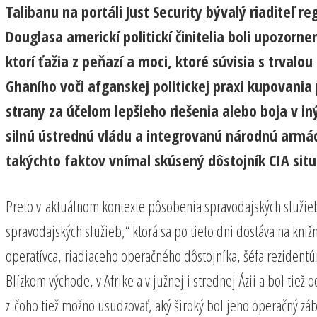
Talibanu na portáli Just Security bývalý riaditeľ 
Douglasa americkí politickí činitelia boli upozorne
ktorí ťažia z peňazí a moci, ktoré súvisia s trval
Ghaního voči afganskej politickej praxi kupovani
strany za účelom lepšieho riešenia alebo boja v i
silnú ústrednú vládu a integrovanú národnú armád
takýchto faktov vnímal skúsený dôstojník CIA situ
Preto v aktuálnom kontexte pôsobenia spravodajských služieb
spravodajských služieb,“ ktorá sa po tieto dni dostáva na kni
operatívca, riadiaceho operačného dôstojníka, šéfa rezidentúry
Blízkom východe, v Afrike a v južnej i strednej Ázii a bol tie
z čoho tiež možno usudzovať, aký široký bol jeho operačný zá