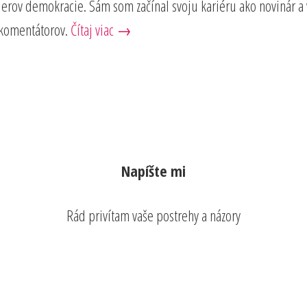
lierov demokracie. Sám som začínal svoju kariéru ako novinár 
 komentátorov.
Čítaj viac →
Napíšte mi
Rád privítam vaše postrehy a názory