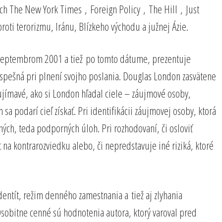
ch The New York Times , Foreign Policy , The Hill , Just
roti terorizmu, Iránu, Blízkeho východu a južnej Ázie.
1. septembrom 2001 a tiež po tomto dátume, prezentuje
úspešná pri plnení svojho poslania. Douglas London zasvätene
aujímavé, ako si London hľadal ciele – záujmové osoby,
sa podarí cieľ získať. Pri identifikácii záujmovej osoby, ktorá
ných, teda podporných úloh. Pri rozhodovaní, či osloviť
a kontrarozviedku alebo, či nepredstavuje iné riziká, ktoré
entít, režim denného zamestnania a tiež aj zlyhania
 Osobitne cenné sú hodnotenia autora, ktorý varoval pred