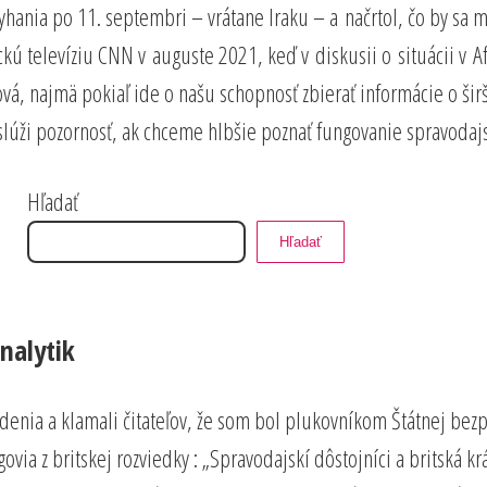
nia po 11. septembri – vrátane Iraku – a načrtol, čo by sa mal
ú televíziu CNN v auguste 2021, keď v diskusii o situácii v A
, najmä pokiaľ ide o našu schopnosť zbierať informácie o širš
zaslúži pozornosť, ak chceme hlbšie poznať fungovanie spravoda
Hľadať
Hľadať
nalytik
vrdenia a klamali čitateľov, že som bol plukovníkom Štátnej bez
via z britskej rozviedky : „Spravodajskí dôstojníci a britská k