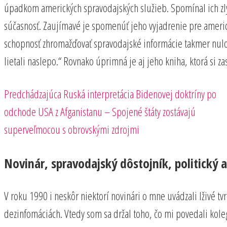
úpadkom amerických spravodajských služieb. Spomínal ich zlyha
súčasnosť. Zaujímavé je spomenúť jeho vyjadrenie pre americk
schopnosť zhromažďovať spravodajské informácie takmer nulová
lietali naslepo.“ Rovnako úprimná je aj jeho kniha, ktorá si 
Predchádzajúci
Navigácia
Predchádzajúca
Ruská interpretácia Bidenovej doktríny po
príspevok
odchode USA z Afganistanu – Spojené štáty zostávajú
v
superveľmocou s obrovskými zdrojmi
článku
Novinár, spravodajský dôstojník, politický a
V roku 1990 i neskôr niektorí novinári o mne uvádzali lživé t
dezinfomáciách. Vtedy som sa držal toho, čo mi povedali kolego