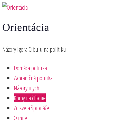
Preskočiť
na
Orientácia
obsah
Názory Igora Cibulu na politiku
Domáca politika
Zahraničná politika
Názory iných
Knihy na čítanie
Zo sveta špionáže
O mne