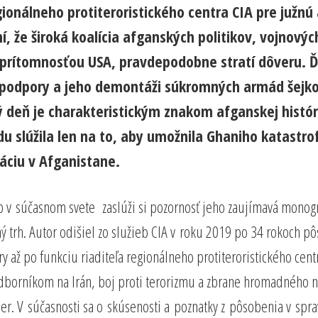
regionálneho protiteroristického centra CIA pre juž
ní, že široká koalícia afganských politikov, vojnový
ou prítomnosťou USA, pravdepodobne stratí dôveru. 
a podpory a jeho demontáži súkromných armád šejk
ný deň je charakteristickým znakom afganskej histór
u slúžila len na to, aby umožnila Ghaniho katastr
áciu v Afganistane.
 v súčasnom svete zaslúži si pozornosť jeho zaujímavá monogr
žný trh. Autor odišiel zo služieb CIA v roku 2019 po 34 rokoch 
 až po funkciu riaditeľa regionálneho protiteroristického centr
ž odborníkom na Irán, boj proti terorizmu a zbrane hromadného n
ber. V súčasnosti sa o skúsenosti a poznatky z pôsobenia v sp