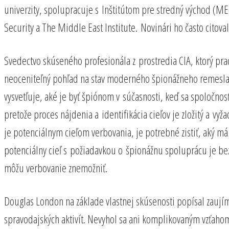
univerzity, spolupracuje s Inštitútom pre stredný východ (ME
Security a The Middle East Institute. Novinári ho často citova
Svedectvo skúseného profesionála z prostredia CIA, ktorý pr
neoceniteľný pohľad na stav moderného špionážneho remesla, v
vysvetľuje, aké je byť špiónom v súčasnosti, keď sa spoločnos
pretože proces nájdenia a identifikácia cieľov je zložitý a vyž
je potenciálnym cieľom verbovania, je potrebné zistiť, aký má
potenciálny cieľ s požiadavkou o špionážnu spoluprácu je be
môžu verbovanie znemožniť.
Douglas London na základe vlastnej skúsenosti popísal zaujím
spravodajských aktivít. Nevyhol sa ani komplikovaným vzťahom,