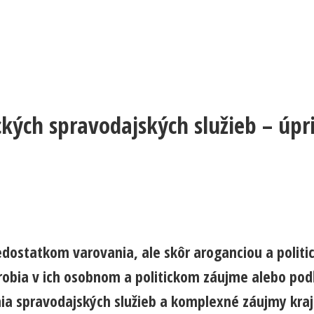
ckých spravodajských služieb – úp
ostatkom varovania, ale skôr aroganciou a politic
robia v ich osobnom a politickom záujme alebo podľ
ia spravodajských služieb a komplexné záujmy kraj