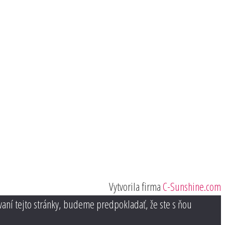
Vytvorila firma
C-Sunshine.com
vaní tejto stránky, budeme predpokladať, že ste s ňou