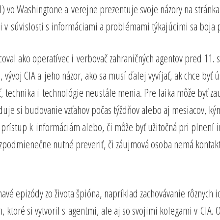
I) vo Washingtone a verejne prezentuje svoje názory na stránka
li v súvislosti s informáciami a problémami týkajúcimi sa boja p
acoval ako operatívec i verbovač zahraničných agentov pred 1
ývoj CIA a jeho názor, ako sa musí ďalej vyvíjať, ak chce byť 
ť, technika i technológie neustále menia. Pre laika môže byť z
aduje si budovanie vzťahov počas týždňov alebo aj mesiacov, kým 
 prístup k informáciám alebo, či môže byť užitočná pri plnení i
zpodmienečne nutné preveriť, či záujmová osoba nemá kontakt n
avé epizódy zo života špióna, napríklad zachovávanie rôznych id
 ktoré si vytvoril s agentmi, ale aj so svojimi kolegami v CIA.