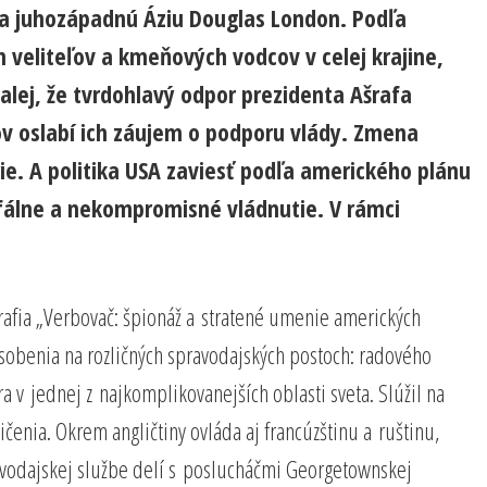
nú a juhozápadnú Áziu Douglas London. Podľa
ch veliteľov a kmeňových vodcov v celej krajine,
Ďalej, že tvrdohlavý odpor prezidenta Ašrafa
ov oslabí ich záujem o podporu vlády. Zmena
ie. A politika USA zaviesť podľa amerického plánu
ofálne a nekompromisné vládnutie. V rámci
afia „Verbovač: špionáž a stratené umenie amerických
pôsobenia na rozličných spravodajských postoch: radového
a v jednej z najkomplikovanejších oblasti sveta. Slúžil na
ičenia. Okrem angličtiny ovláda aj francúzštinu a ruštinu,
ravodajskej službe delí s poslucháčmi Georgetownskej