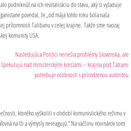
o podniknúť na ich revitalizáciu do stavu, aký si vyžaduje
fganistane povedal, že „od mája tohto roku bola naša
ej prítomnosti Talibanu v celej krajine. Takže sme naozaj
jskej komunity USA.
Nasledujúci
Nasledujúca
Politici neriešia problémy Slovenska, ale
príspevok
špekulujú nad ministerskými kreslami – krajina pod Tatrami
potrebuje osobnosti s prirodzenou autoritou
pečnosti, ktorého vyškolili v období komunistického režimu v
ráľovná na lži a výmysly nereagujú.“ Na väčšinu novinárov som