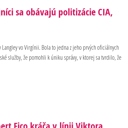
ci sa obávajú politizácie CIA,
angley vo Virgínii. Bola to jedna z jeho prvých oficiálnych
ké služby, že pomohli k úniku správy, v ktorej sa tvrdilo, že
t Fico kráča v línii Viktora