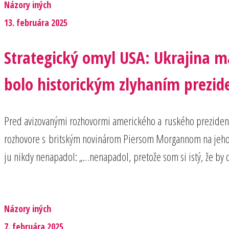
Názory iných
13. februára 2025
Strategický omyl USA: Ukrajina
bolo historickým zlyhaním prezid
Pred avizovanými rozhovormi amerického a ruského preziden
rozhovore s britským novinárom Piersom Morgannom na jeho ot
ju nikdy nenapadol: „…nenapadol, pretože som si istý, že by do
Názory iných
7. februára 2025