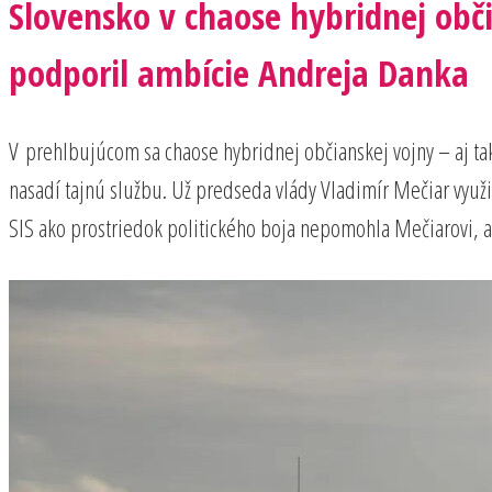
Slovensko v chaose hybridnej obči
podporil ambície Andreja Danka
V prehlbujúcom sa chaose hybridnej občianskej vojny – aj takt
nasadí tajnú službu. Už predseda vlády Vladimír Mečiar využil
SIS ako prostriedok politického boja nepomohla Mečiarovi