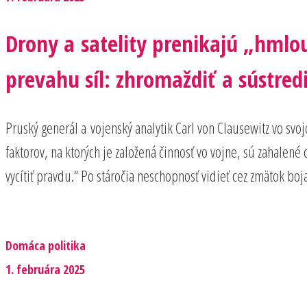
Drony a satelity prenikajú „hmlo
prevahu síl: zhromaždiť a sústred
Pruský generál a vojenský analytik Carl von Clausewitz vo svoj
faktorov, na ktorých je založená činnosť vo vojne, sú zahalené
vycítiť pravdu.“ Po stáročia neschopnosť vidieť cez zmätok boj
Domáca politika
1. februára 2025