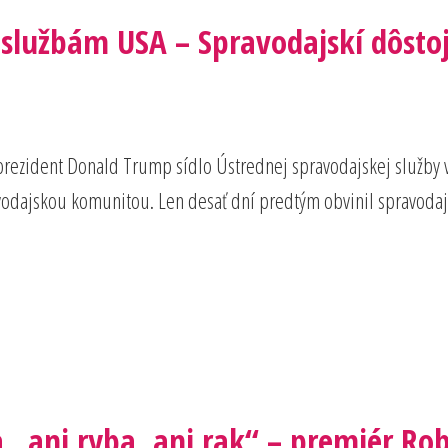
užbám USA – Spravodajskí dôstojní
prezident Donald Trump sídlo Ústrednej spravodajskej služby v L
ravodajskou komunitou. Len desať dní predtým obvinil spravodajs
„ani ryba, ani rak“ – premiér Rober