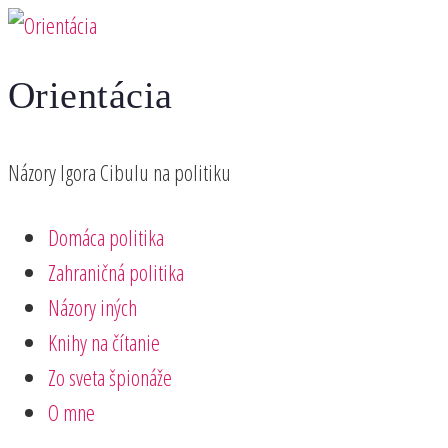
Preskočiť
na
Orientácia
obsah
Názory Igora Cibulu na politiku
Domáca politika
Zahraničná politika
Názory iných
Knihy na čítanie
Zo sveta špionáže
O mne