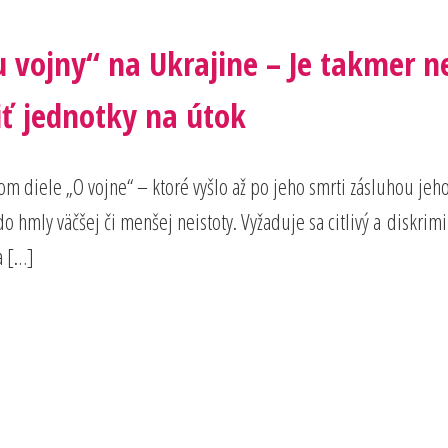
u vojny“ na Ukrajine – Je takmer 
iť jednotky na útok
om diele „O vojne“ – ktoré vyšlo až po jeho smrti zásluhou jeho m
 do hmly väčšej či menšej neistoty. Vyžaduje sa citlivý a diskri
a […]