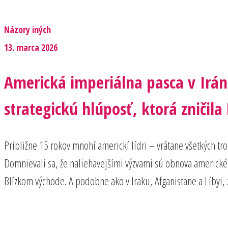
Názory iných
13. marca 2026
Americká imperiálna pasca v Irán
strategickú hlúposť, ktorá zničila
Približne 15 rokov mnohí americkí lídri – vrátane všetkých tr
Domnievali sa, že naliehavejšími výzvami sú obnova americké
Blízkom východe. A podobne ako v Iraku, Afganistane a Líbyi, 