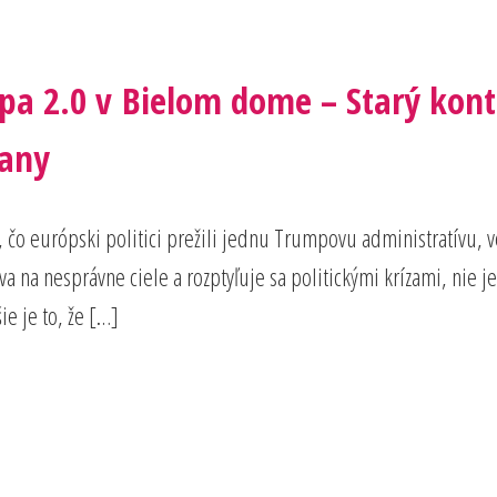
pa 2.0 v Bielom dome – Starý konti
rany
čo európski politici prežili jednu Trumpovu administratívu, ve
a na nesprávne ciele a rozptyľuje sa politickými krízami, nie 
e je to, že […]