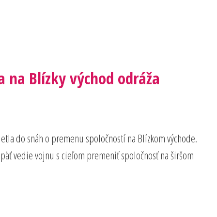
a na Blízky východ odráža
aplietla do snáh o premenu spoločností na Blízkom východe.
opäť vedie vojnu s cieľom premeniť spoločnosť na širšom