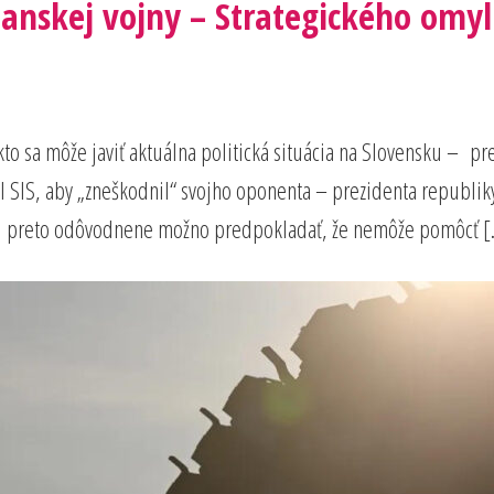
anskej vojny – Strategického omylu
o sa môže javiť aktuálna politická situácia na Slovensku – pre
 SIS, aby „zneškodnil“ svojho oponenta – prezidenta republiky 
, a preto odôvodnene možno predpokladať, že nemôže pomôcť 