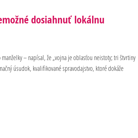
nemožné dosiahnuť lokálnu
anželky – napísal, že „vojna je oblasťou neistoty; tri štvrtiny
minačný úsudok, kvalifikované spravodajstvo, ktoré dokáže