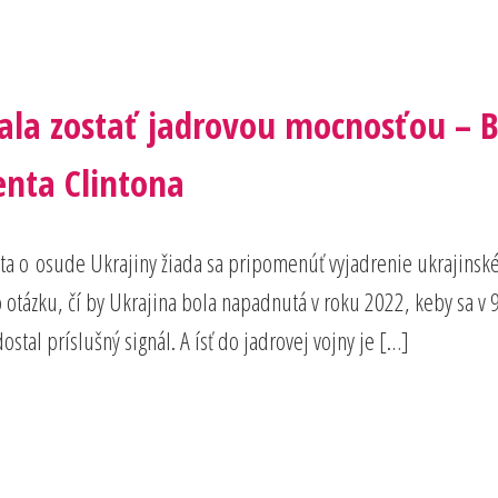
 mala zostať jadrovou mocnosťou 
enta Clintona
ta o osude Ukrajiny žiada sa pripomenúť vyjadrenie ukrajins
ázku, čí by Ukrajina bola napadnutá v roku 2022, keby sa v 90
stal príslušný signál. A ísť do jadrovej vojny je […]