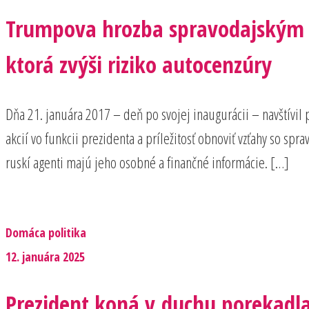
Trumpova hrozba spravodajským sl
ktorá zvýši riziko autocenzúry
Dňa 21. januára 2017 – deň po svojej inaugurácii – navštívil 
akcií vo funkcii prezidenta a príležitosť obnoviť vzťahy so sp
ruskí agenti majú jeho osobné a finančné informácie. […]
Domáca politika
12. januára 2025
Prezident koná v duchu porekadla 