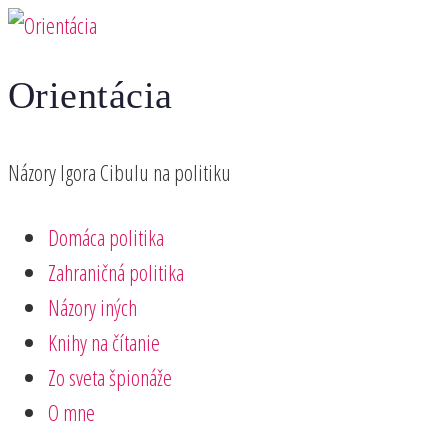
Preskočiť
na
Orientácia
obsah
Názory Igora Cibulu na politiku
Domáca politika
Zahraničná politika
Názory iných
Knihy na čítanie
Zo sveta špionáže
O mne