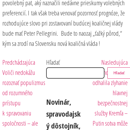
povolebný pat, aký naznačili nedávne prieskumy volebných
preferencií. I tak však treba venovať pozornosť prognóze, že
rozhodujúce slovo pri zostavovaní budúcej koaličnej vlády
bude mať Peter Pellegrini. Bude to naozaj „ťažký pôrod,“
kým sa zrodí na Slovensku nová koaličná vláda !
Predchádzajúci
Nasledujúci
Navigácia
Predchádzajúca
Hľadať
Nasledujúca
príspevok
príspevok
Voliči nedokážu
Prigožinova vzbura
Hľadať
v
rozoznať populizmus
odhalila zlyhanie
článku
od rozumného
hlavnej
Novinár,
prístupu
bezpečnostnej
k spravovaniu
služby Kremľa –
spravodajsk
spoločnosti – ale
Putin sotva môže
ý dôstojník,