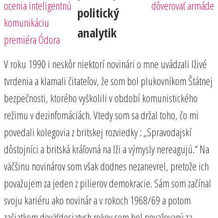
ocenia inteligentnú
dôverovať armáde
politický
komunikáciu
analytik
premiéra Ódora
V roku 1990 i neskôr niektorí novinári o mne uvádzali lživé
tvrdenia a klamali čitateľov, že som bol plukovníkom Štátnej
bezpečnosti, ktorého vyškolili v období komunistického
režimu v dezinfomáciách. Vtedy som sa držal toho, čo mi
povedali kolegovia z britskej rozviedky : „Spravodajskí
dôstojníci a britská kráľovná na lži a výmysly nereagujú.“ Na
väčšinu novinárov som však dodnes nezanevrel, pretože ich
považujem za jeden z pilierov demokracie. Sám som začínal
svoju kariéru ako novinár a v rokoch 1968/69 a potom
začiatkom deväťdesiatych rokov som bol považovaný za