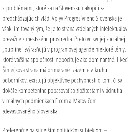
s problémami, ktoré sa na Slovensku nakopili za
predchádzajúcich vlád. Vplyv Progresívneho Slovenska je
však limitovaný tým, že je to strana vzdelaných intelektuálov
prevažne z mestského prostredia. Preto vo svojej sociálnej
„bubline“ zvýrazňujú v programovej agende niektoré témy,
ktoré väčšina spoločnosti nepociťuje ako dominantné. I keď
Šimečkova strana má primerané zázemie v kruhu
odborníkov, existujú objektívne pochybnosti o tom, či sa
dokáže kompetentne popasovať so zložitosťami vládnutia
v reálnych podmienkach Ficom a Matovičom
zdevastovaného Slovenska.
Preferenčne najsilnejším politickým subjektom –