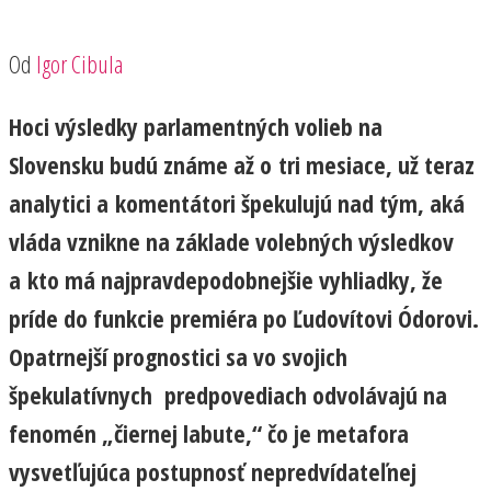
Od
Igor Cibula
Hoci výsledky parlamentných volieb na
Slovensku budú známe až o tri mesiace, už teraz
analytici a komentátori špekulujú nad tým, aká
vláda vznikne na základe volebných výsledkov
a kto má najpravdepodobnejšie vyhliadky, že
príde do funkcie premiéra po Ľudovítovi Ódorovi.
Opatrnejší prognostici sa vo svojich
špekulatívnych predpovediach odvolávajú na
fenomén „čiernej labute,“ čo je metafora
vysvetľujúca postupnosť nepredvídateľnej