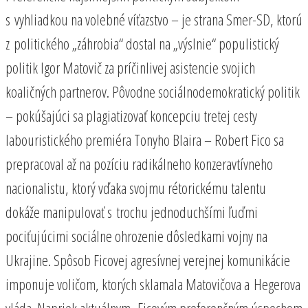
s vyhliadkou na volebné víťazstvo – je strana Smer-SD, ktorú
z politického „záhrobia“ dostal na „výslnie“ populistický
politik Igor Matovič za príčinlivej asistencie svojich
koaličných partnerov. Pôvodne sociálnodemokratický politik
– pokúšajúci sa plagiatizovať koncepciu tretej cesty
labouristického premiéra Tonyho Blaira – Robert Fico sa
prepracoval až na pozíciu radikálneho konzeravtívneho
nacionalistu, ktorý vďaka svojmu rétorickému talentu
dokáže manipulovať s trochu jednoduchšími ľuďmi
pociťujúcimi sociálne ohrozenie dôsledkami vojny na
Ukrajine. Spôsob Ficovej agresívnej verejnej komunikácie
imponuje voličom, ktorých sklamala Matovičova a Hegerova
vláda. Napriek aktuálnym Ficovým preferenčným úspechom