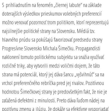
S prihliadnutím na fenomén „čiernej labute“ na základe
doterajších výsledkov prieskumov volebných preferencií
možno venovať pozornosť trom politikom, ktorí reprezentujú
najsilnejšie politické strany na Slovensku. Médiá tzv.
hlavného prúdu sa pokúšajú favorizovať predsedu strany
Progresívne Slovensko Michala Šimečku. Propagandisti
naklonení tomuto politickému subjektu sa snažia využívať
rozličné triky, aby vytvorili medzi voličmi dojem, že táto
strana má potenciál, ktorý jej dáva šancu „vyšvihnúť“ sa na
vrchol preferenčného rebríčka pred jej rivalov. Pozitívnou
hodnotou Šimečkovej strany je predovšetkým fakt, že nie je
zaťažená defektmi z minulosti. Preto dáva ľuďom nádej na
pozitívnu zmenu a ilúziu, že dokáže sa efektívne vysporiadať