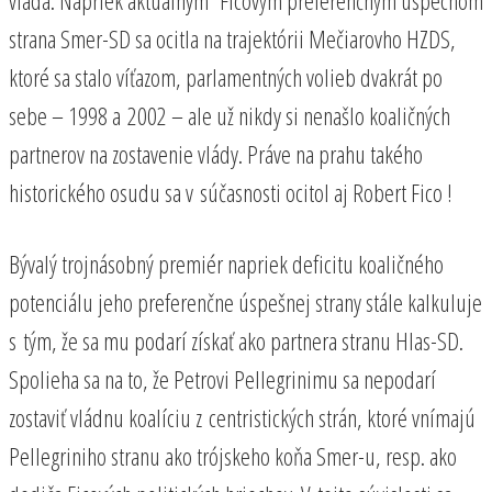
strana Smer-SD sa ocitla na trajektórii Mečiarovho HZDS,
ktoré sa stalo víťazom, parlamentných volieb dvakrát po
sebe – 1998 a 2002 – ale už nikdy si nenašlo koaličných
partnerov na zostavenie vlády. Práve na prahu takého
historického osudu sa v súčasnosti ocitol aj Robert Fico !
Bývalý trojnásobný premiér napriek deficitu koaličného
potenciálu jeho preferenčne úspešnej strany stále kalkuluje
s tým, že sa mu podarí získať ako partnera stranu Hlas-SD.
Spolieha sa na to, že Petrovi Pellegrinimu sa nepodarí
zostaviť vládnu koalíciu z centristických strán, ktoré vnímajú
Pellegriniho stranu ako trójskeho koňa Smer-u, resp. ako