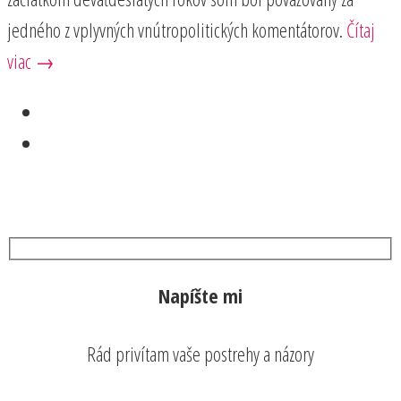
jedného z vplyvných vnútropolitických komentátorov.
Čítaj
viac →
Napíšte mi
Rád privítam vaše postrehy a názory