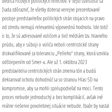
dediča Ficových politických hriechov. V tejto súvislosti sa
žiada zdôrazniť, že všetky doteraz verejne prezentované
postoje predstaviteľov politických strán stojacich na pravo
od stredu nemajú relevantnú výpovednú hodnotu. Ide totiž
o to, že sú adresované voličom a tiež médiám tzv. hlavného
prúdu, aby v súboji o voliča neboli centristické strany
diskvalifikované za toleranciu „Pelleho“ strany, ktorá vznikla
odštiepením od Smer-u. Ale už 1. októbra 2023
predstavitelia centristických strán zmenia tón a budú
deklarovať ochotu dohodnúť sa so stranou Hlas-SD na
kompromise, aby sa mohli spolupodieľať na moci. Tento
proces nebude jednoduchý a bez komplikácií, avšak iné
reálne riešenie povolebnej situácie nebude. Ibaže by nastal