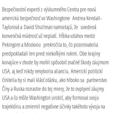
Bezpečnostní experti z výskumného Centra pre novú
americkú bezpečnosť vo Washingtone Andrea Kendall-
Taylorová a David Shullman namietajú, že uvedená
konvenčná múdrosť už neplatí. Hĺbka vzťahov medzi
Pekingom a Moskvou prekročila to, čo pozorovatelia
predpokladali len pred niekoľkými rokmi. Obe krajiny
konajúce v zhode by mohli spôsobiť značné škody záujmom
USA, aj keď nikdy nevytvoria alianciu. Americkí politickí
činitelia by si mali klásť otázku, ako hlboko sa partnerstvo
Číny a Ruska rozrastie do tej miery, že to ovplyvní záujmy
USA a čo môže Washington urobiť, aby formoval svoju
trajektóriu a zmiernil negatívne účinky takéhoto vývoja na