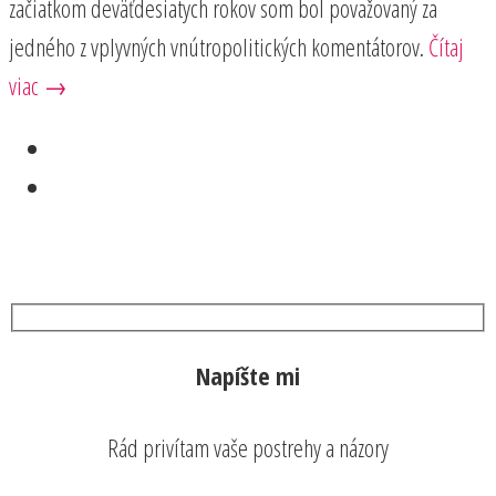
začiatkom deväťdesiatych rokov som bol považovaný za
jedného z vplyvných vnútropolitických komentátorov.
Čítaj
viac →
Napíšte mi
Rád privítam vaše postrehy a názory