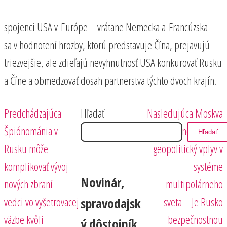
spojenci USA v Európe – vrátane Nemecka a Francúzska –
sa v hodnotení hrozby, ktorú predstavuje Čína, prejavujú
triezvejšie, ale zdieľajú nevyhnutnosť USA konkurovať Rusku
a Číne a obmedzovať dosah partnerstva týchto dvoch krajín.
Predchádzajúci
Nasledujúci
Navigácia
Predchádzajúca
Hľadať
Nasledujúca
Moskva
príspevok
príspevok
Špiónománia v
obnovuje svoj
Hľadať
v
Rusku môže
geopolitický vplyv v
článku
komplikovať vývoj
systéme
Novinár,
nových zbraní –
multipolárneho
vedci vo vyšetrovacej
sveta – Je Rusko
spravodajsk
väzbe kvôli
bezpečnostnou
ý dôstojník,