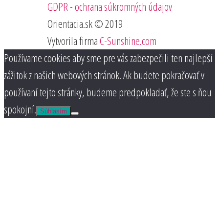
GDPR - ochrana súkromných údajov
Orientacia.sk © 2019
Vytvorila firma
C-Sunshine.com
Používame cookies aby sme pre vás zabezpečili ten najlepší
zážitok z našich webových stránok. Ak budete pokračovať v
používaní tejto stránky, budeme predpokladať, že ste s ňou
spokojní.
Súhlasím