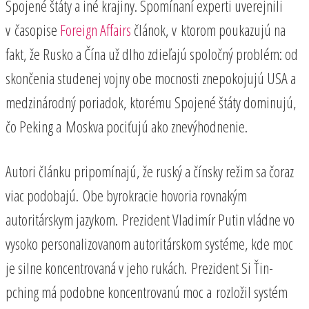
Spojené štáty a iné krajiny. Spomínaní experti uverejnili
v časopise
Foreign Affairs
článok, v ktorom poukazujú na
fakt, že Rusko a Čína už dlho zdieľajú spoločný problém: od
skončenia studenej vojny obe mocnosti znepokojujú USA a
medzinárodný poriadok, ktorému Spojené štáty dominujú,
čo Peking a Moskva pociťujú ako znevýhodnenie.
Autori článku pripomínajú, že ruský a čínsky režim sa čoraz
viac podobajú. Obe byrokracie hovoria rovnakým
autoritárskym jazykom. Prezident Vladimír Putin vládne vo
vysoko personalizovanom autoritárskom systéme, kde moc
je silne koncentrovaná v jeho rukách. Prezident Si Ťin-
pching má podobne koncentrovanú moc a rozložil systém