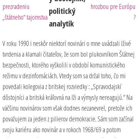
prezradeniu
hrozbou pre Európu
politický
„štátneho“ tajomstva
?
analytik
V roku 1990 i neskôr niektorí novinári o mne uvádzali lživé
tvrdenia a klamali čitateľov, že som bol plukovníkom Štátnej
bezpečnosti, ktorého vyškolili v období komunistického
režimu v dezinfomáciách. Vtedy som sa držal toho, čo mi
povedali kolegovia z britskej rozviedky : „Spravodajskí
dôstojníci a britská kráľovná na lži a výmysly nereagujú.“ Na
väčšinu novinárov som však dodnes nezanevrel, pretože ich
považujem za jeden z pilierov demokracie. Sám som začínal
svoju kariéru ako novinár a v rokoch 1968/69 a potom