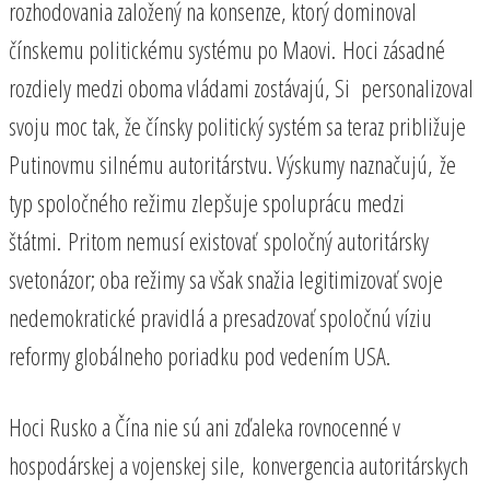
rozhodovania založený na konsenze, ktorý dominoval
čínskemu politickému systému po Maovi. Hoci zásadné
rozdiely medzi oboma vládami zostávajú, Si personalizoval
svoju moc tak, že čínsky politický systém sa teraz približuje
Putinovmu silnému autoritárstvu. Výskumy naznačujú, že
typ spoločného režimu zlepšuje spoluprácu medzi
štátmi. Pritom nemusí existovať spoločný autoritársky
svetonázor; oba režimy sa však snažia legitimizovať svoje
nedemokratické pravidlá a presadzovať spoločnú víziu
reformy globálneho poriadku pod vedením USA.
Hoci Rusko a Čína nie sú ani zďaleka rovnocenné v
hospodárskej a vojenskej sile, konvergencia autoritárskych