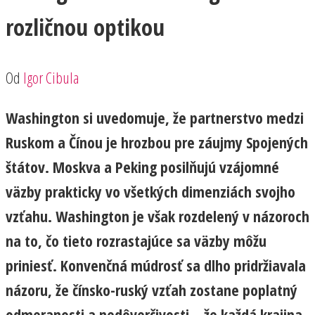
rozličnou optikou
Od
Igor Cibula
Washington si uvedomuje, že partnerstvo medzi
Ruskom a Čínou je hrozbou pre záujmy Spojených
štátov. Moskva a Peking posilňujú vzájomné
väzby prakticky vo všetkých dimenziách svojho
vzťahu. Washington je však rozdelený v názoroch
na to, čo tieto rozrastajúce sa väzby môžu
priniesť. Konvenčná múdrosť sa dlho pridržiavala
názoru, že čínsko-ruský vzťah zostane poplatný
odmeranosti a nedôverčivosti – že každá krajina