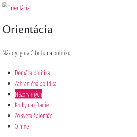
Preskočiť
na
Orientácia
obsah
Názory Igora Cibulu na politiku
Domáca politika
Zahraničná politika
Názory iných
Knihy na čítanie
Zo sveta špionáže
O mne