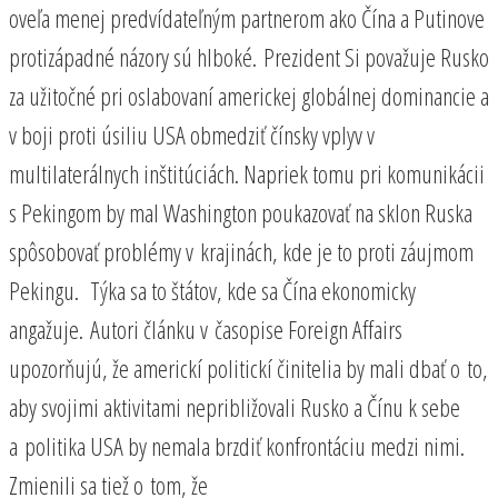
oveľa menej predvídateľným partnerom ako Čína a Putinove
protizápadné názory sú hlboké. Prezident Si považuje Rusko
za užitočné pri oslabovaní americkej globálnej dominancie a
v boji proti úsiliu USA obmedziť čínsky vplyv v
multilaterálnych inštitúciách. Napriek tomu pri komunikácii
s Pekingom by mal Washington poukazovať na sklon Ruska
spôsobovať problémy v krajinách, kde je to proti záujmom
Pekingu. Týka sa to štátov, kde sa Čína ekonomicky
angažuje. Autori článku v časopise Foreign Affairs
upozorňujú, že americkí politickí činitelia by mali dbať o to,
aby svojimi aktivitami nepribližovali Rusko a Čínu k sebe
a politika USA by nemala brzdiť konfrontáciu medzi nimi.
Zmienili sa tiež o tom, že