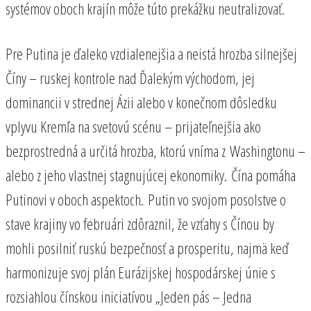
systémov oboch krajín môže túto prekážku neutralizovať.
Pre Putina je ďaleko vzdialenejšia a neistá hrozba silnejšej
Číny – ruskej kontrole nad Ďalekým východom, jej
dominancii v strednej Ázii alebo v konečnom dôsledku
vplyvu Kremľa na svetovú scénu – prijateľnejšia ako
bezprostredná a určitá hrozba, ktorú vníma z Washingtonu –
alebo z jeho vlastnej stagnujúcej ekonomiky. Čína pomáha
Putinovi v oboch aspektoch. Putin vo svojom posolstve o
stave krajiny vo februári zdôraznil, že vzťahy s Čínou by
mohli posilniť ruskú bezpečnosť a prosperitu, najmä keď
harmonizuje svoj plán Eurázijskej hospodárskej únie s
rozsiahlou čínskou iniciatívou „Jeden pás – Jedna