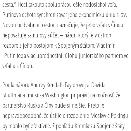
cesta.“ Hoci takouto spoluprácou ešte nedosiahol veľa,
Putinova ochota synchronizovať jeho ekonomickú úniu s tzv.
Novou hodvábnou cestou naznačuje, že jeho vzťah s Čínou
nepovažuje za nulový súčet – názor, ktorý je v ostrom
rozpore s jeho postojom k Spojeným štátom. Vladimír
Putin teda viac uprednostnil úlohu juniorského partnera vo
vzťahu s Čínou.
Podľa názoru Andrey Kendall-Taylorovej a Davida
Shullmana musí sa Washington pripraviť na možnosť, že
partnerstvo Ruska a Číny bude silnejšie. Preto je
nepravdepodobné, že úsilie o rozdelenie Moskvy a Pekingu
by mohlo byť efektívne. Z pohľadu Kremľa sú Spojené štáty