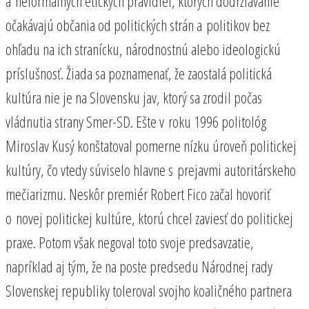
a neformálnych etických pravidiel, ktorých dodržiavanie
očakávajú občania od politických strán a politikov bez
ohľadu na ich stranícku, národnostnú alebo ideologickú
príslušnosť. Žiada sa poznamenať, že zaostalá politická
kultúra nie je na Slovensku jav, ktorý sa zrodil počas
vládnutia strany Smer-SD. Ešte v roku 1996 politológ
Miroslav Kusý konštatoval pomerne nízku úroveň politickej
kultúry, čo vtedy súviselo hlavne s prejavmi autoritárskeho
mečiarizmu. Neskôr premiér Robert Fico začal hovoriť
o novej politickej kultúre, ktorú chcel zaviesť do politickej
praxe. Potom však negoval toto svoje predsavzatie,
napríklad aj tým, že na poste predsedu Národnej rady
Slovenskej republiky toleroval svojho koaličného partnera