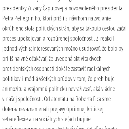
prezidentky Zuzany Čaputovej a novozvoleného prezidenta
Petra Pellegriniho, ktorí prišli s návrhom na zvolanie
okrúhleho stola politických strán, aby sa takouto cestou začal
proces upokojovania rozbúrenej spoločnosti. Z reakcií
jednotlivých zainteresovaných možno usudzovať, že bolo by
príliš naivné očakávať, že uvedená aktivita dvoch
prezidentských osobností dokáže zastaviť radikálnych
politikov i médiá všetkých prúdov v tom, čo prehlbuje
animozitu a vzájomnú politickú nevraživosť, aká vládne
v našej spoločnosti. Od atentátu na Roberta Fica sme
doteraz nezaznamenali prejavy úprimnej kritickej
sebareflexie a na sociálnych sieťach bujnie
konšpiracionizmus a pomstychtivé výzvy. Zatiaľ na fronte