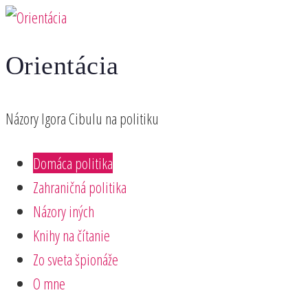
Preskočiť
na
Orientácia
obsah
Názory Igora Cibulu na politiku
Domáca politika
Zahraničná politika
Názory iných
Knihy na čítanie
Zo sveta špionáže
O mne