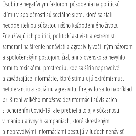
Osobitne negatívnym faktorom pôsobenia na politickú
klímu v spoločnosti sú sociálne siete, ktoré sa stali
neoddeliteľnou súčasťou nášho každodenného života.
Zneužívajú ich politici, politickí aktivisti a extrémisti
zameraní na šírenie nenávisti a agresivity voči iným názorom
a spoločenským postojom. Žiaľ, ani Slovensko sa nevyhlo
tomuto toxickému prostrediu, kde sa šíria nepravdivé
a zavádzajúce informácie, ktoré stimulujú extrémizmus,
netoleranciu a sociálnu agresivitu. Prejavilo sa to napríklad
pri šírení veľkého množstva dezinformácií súvisiacich
s ochorením Covid-19, ale prebieha to aj v súčasnosti
v manipulatívnych kampaniach, ktoré skreslenými
a nepravdivými informáciami pestujú v ľuďoch nenávisť