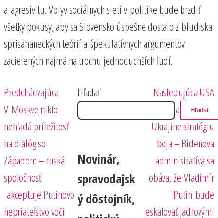
a agresivitu. Vplyv sociálnych sietí v politike bude brzdiť
všetky pokusy, aby sa Slovensko úspešne dostalo z bludiska
sprisahaneckých teórií a špekulatívnych argumentov
zacielených najmä na trochu jednoduchších ľudí.
Predchádzajúci
Nasledujúci
Navigácia
Predchádzajúca
Hľadať
Nasledujúca
USA
príspevok
príspevok
V Moskve nikto
v podstate diktujú
Hľadať
v
nehľadá príležitosť
Ukrajine stratégiu
článku
na dialóg so
boja – Bidenova
Novinár,
Západom – ruská
administratíva sa
spoločnosť
obáva, že Vladimír
spravodajsk
akceptuje Putinovo
Putin bude
ý dôstojník,
nepriateľstvo voči
eskalovať jadrovými