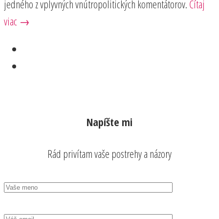
jedného z vplyvných vnútropolitických komentátorov.
Čítaj
viac →
Napíšte mi
Rád privítam vaše postrehy a názory