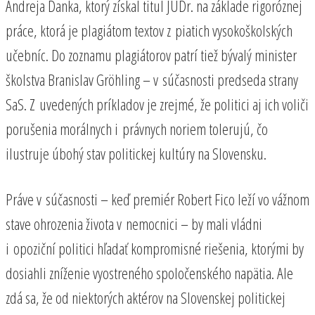
Andreja Danka, ktorý získal titul JUDr. na základe rigoróznej
práce, ktorá je plagiátom textov z piatich vysokoškolských
učebníc. Do zoznamu plagiátorov patrí tiež bývalý minister
školstva Branislav Gröhling – v súčasnosti predseda strany
SaS. Z uvedených príkladov je zrejmé, že politici aj ich voliči
porušenia morálnych i právnych noriem tolerujú, čo
ilustruje úbohý stav politickej kultúry na Slovensku.
Práve v súčasnosti – keď premiér Robert Fico leží vo vážnom
stave ohrozenia života v nemocnici – by mali vládni
i opoziční politici hľadať kompromisné riešenia, ktorými by
dosiahli zníženie vyostreného spoločenského napätia. Ale
zdá sa, že od niektorých aktérov na Slovenskej politickej