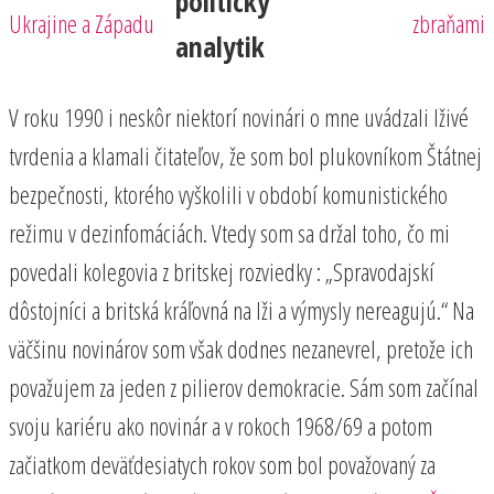
politický
Ukrajine a Západu
zbraňami
analytik
V roku 1990 i neskôr niektorí novinári o mne uvádzali lživé
tvrdenia a klamali čitateľov, že som bol plukovníkom Štátnej
bezpečnosti, ktorého vyškolili v období komunistického
režimu v dezinfomáciách. Vtedy som sa držal toho, čo mi
povedali kolegovia z britskej rozviedky : „Spravodajskí
dôstojníci a britská kráľovná na lži a výmysly nereagujú.“ Na
väčšinu novinárov som však dodnes nezanevrel, pretože ich
považujem za jeden z pilierov demokracie. Sám som začínal
svoju kariéru ako novinár a v rokoch 1968/69 a potom
začiatkom deväťdesiatych rokov som bol považovaný za