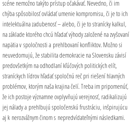
scéne nemožno takýto prístup očakávať. Nevedno, či im
chýba spôsobilosť ovládať umenie kompromisu, či je to ich
intelektuálna zadubenosť – alebo, či je to stranícky kalkul,
na základe ktorého chcú hľadať výhody založené na zvyšovaní
napätia v spoločnosti a prehlbovaní konfliktov. Možno si
neuvedomujú, že stabilita demokracie na Slovensku závisí
predovšetkým na odhodlaní kľúčových politických elít,
straníckych lídrov hľadať spoločnú reč pri riešení hlavných
problémov, ktorým naša krajina čelí. Treba im pripomenúť,
že ich postoje významne ovplyvňujú verejnosť, radikalizujú
jej nálady a prehlbujú spoločenskú frustráciu, inšpirujúcu
aj k nerozvážnym činom s nepredvídateľnými následkami.