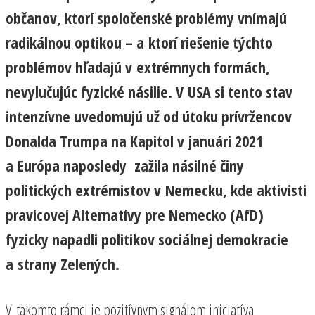
občanov, ktorí spoločenské problémy vnímajú
radikálnou optikou – a ktorí riešenie týchto
problémov hľadajú v extrémnych formách,
nevylučujúc fyzické násilie. V USA si tento stav
intenzívne uvedomujú už od útoku prívržencov
Donalda Trumpa na Kapitol v januári 2021
a Európa naposledy zažila násilné činy
politických extrémistov v Nemecku, kde aktivisti
pravicovej Alternatívy pre Nemecko (AfD)
fyzicky napadli politikov sociálnej demokracie
a strany Zelených.
V takomto rámci je pozitívnym signálom iniciatíva