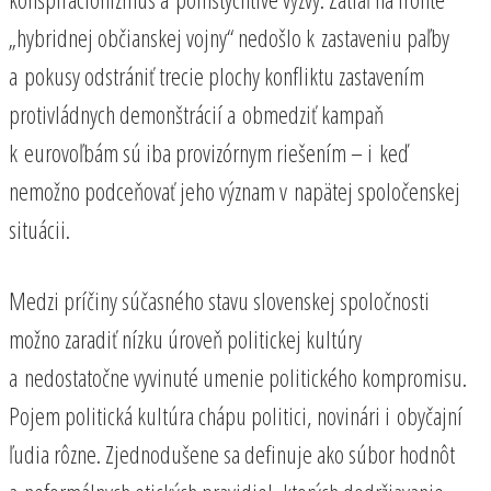
„hybridnej občianskej vojny“ nedošlo k zastaveniu paľby
a pokusy odstrániť trecie plochy konfliktu zastavením
protivládnych demonštrácií a obmedziť kampaň
k eurovoľbám sú iba provizórnym riešením – i keď
nemožno podceňovať jeho význam v napätej spoločenskej
situácii.
Medzi príčiny súčasného stavu slovenskej spoločnosti
možno zaradiť nízku úroveň politickej kultúry
a nedostatočne vyvinuté umenie politického kompromisu.
Pojem politická kultúra chápu politici, novinári i obyčajní
ľudia rôzne. Zjednodušene sa definuje ako súbor hodnôt