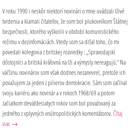
V roku 1990 i neskôr niektorí novinári o mne uvádzali lživé
tvrdenia a klamali čitateľov, že som bol plukovníkom Štátnej
bezpečnosti, ktorého vyškolili v období komunistického
režimu v dezinfomáciách. Vtedy som sa držal toho, čo mi
povedali kolegovia z britskej rozviedky : „Spravodajskí
dôstojníci a britská kráľovná na lži a výmysly nereagujú.“ Na
väčšinu novinárov som však dodnes nezanevrel, pretože ich
považujem za jeden z pilierov demokracie. Sám som začínal
svoju kariéru ako novinár a v rokoch 1968/69 a potom
začiatkom deväťdesiatych rokov som bol považovaný za
jedného z vplyvných vnútropolitických komentátorov.
Čítaj
viac →