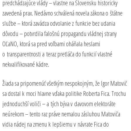
predchádzajúce vlády – vlastne na Slovensku historicky
zavedená prax. Nedávno schválená novela zákona o štátne
službe – ktorá zavádza odvolanie z funkcie bez udania
dôvodu – potvrdila falošnú propagandu vládnej strany
OĽaNO, ktorá sa pred voľbami oháňala heslami
o transparentnosti a teraz pretláča do funkcií vlastné
nekvalifikované kádre.
Žiada sa pripomenúť všetkým nespokojným, že Igor Matovič
sa dostal k moci hlavne vďaka politike Roberta Fica. Trochu
jednoduchší voliči – a tých býva v davovom elektoráte
neúrekom – tento raz práve nemalou zásluhou Matoviča
vidia nádej na zmenu k lepšiemu v návrate Fica do