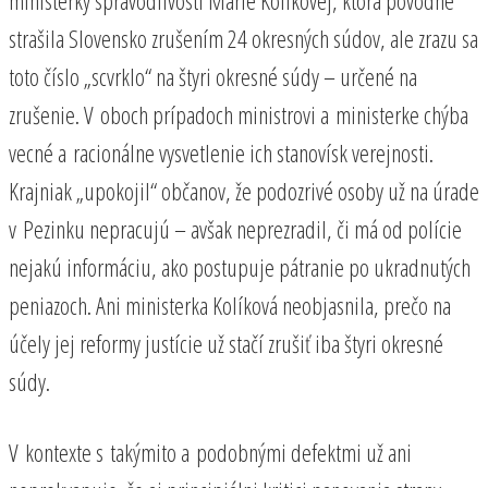
strašila Slovensko zrušením 24 okresných súdov, ale zrazu sa
toto číslo „scvrklo“ na štyri okresné súdy – určené na
zrušenie. V oboch prípadoch ministrovi a ministerke chýba
vecné a racionálne vysvetlenie ich stanovísk verejnosti.
Krajniak „upokojil“ občanov, že podozrivé osoby už na úrade
v Pezinku nepracujú – avšak neprezradil, či má od polície
nejakú informáciu, ako postupuje pátranie po ukradnutých
peniazoch. Ani ministerka Kolíková neobjasnila, prečo na
účely jej reformy justície už stačí zrušiť iba štyri okresné
súdy.
V kontexte s takýmito a podobnými defektmi už ani