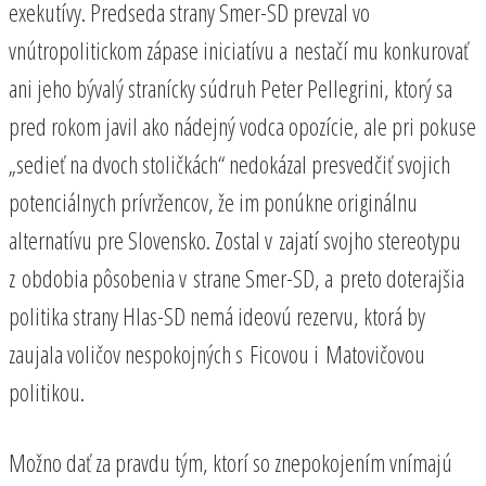
exekutívy. Predseda strany Smer-SD prevzal vo
vnútropolitickom zápase iniciatívu a nestačí mu konkurovať
ani jeho bývalý stranícky súdruh Peter Pellegrini, ktorý sa
pred rokom javil ako nádejný vodca opozície, ale pri pokuse
„sedieť na dvoch stoličkách“ nedokázal presvedčiť svojich
potenciálnych prívržencov, že im ponúkne originálnu
alternatívu pre Slovensko. Zostal v zajatí svojho stereotypu
z obdobia pôsobenia v strane Smer-SD, a preto doterajšia
politika strany Hlas-SD nemá ideovú rezervu, ktorá by
zaujala voličov nespokojných s Ficovou i Matovičovou
politikou.
Možno dať za pravdu tým, ktorí so znepokojením vnímajú