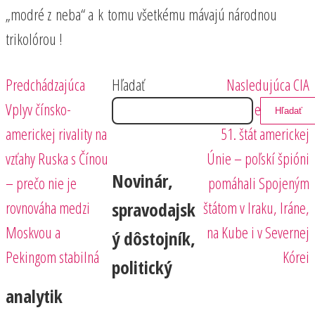
„modré z neba“ a k tomu všetkému mávajú národnou
trikolórou !
Predchádzajúci
Nasledujúci
Navigácia
Predchádzajúca
Hľadať
Nasledujúca
CIA
príspevok
príspevok
Vplyv čínsko-
považuje Poľsko za
Hľadať
v
americkej rivality na
51. štát americkej
článku
vzťahy Ruska s Čínou
Únie – poľskí špióni
Novinár,
– prečo nie je
pomáhali Spojeným
rovnováha medzi
štátom v Iraku, Iráne,
spravodajsk
Moskvou a
na Kube i v Severnej
ý dôstojník,
Pekingom stabilná
Kórei
politický
analytik