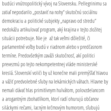
budúci vnútropolitický vývoj na Slovensku. Pellegrinimu sa
zatiaľ nepodarilo „postaviť na nohy“ skutočnú sociálnu
demokraciu a politické subjekty „napravo od stredu“
nedokážu artikulovať program, aký krajina v tejto zložitej
situácii potrebuje. Nie je až tak veľmi dôležité, či
parlamentné voľby budú v riadnom alebo v predčasnom
termíne. Predovšetkým zaváži skutočnosť, akí politici
prevezmú po tejto nekompetentnej vláde ministerské
kreslá. Slovenskí voliči by už konečne mali premýšľať hlavou
a vážiť predvolebné sľuby na lekárnických váhach. Hlavne by
nemali dávať hlas primitívnym hulvátom, polovzdelancom
a arogantným zbohatlíkom, ktorí radí ohurujú občanov
siláckymi rečami, lacným krčmovým humorom, sľubujú