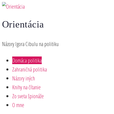
Preskočiť
na
Orientácia
obsah
Názory Igora Cibulu na politiku
Domáca politika
Zahraničná politika
Názory iných
Knihy na čítanie
Zo sveta špionáže
O mne