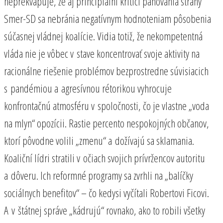
neprekvapuje, že aj principiálni kritici panovania strany
Smer-SD sa nebránia negatívnym hodnoteniam pôsobenia
súčasnej vládnej koalície. Vidia totiž, že nekompetentná
vláda nie je vôbec v stave koncentrovať svoje aktivity na
racionálne riešenie problémov bezprostredne súvisiacich
s pandémiou a agresívnou rétorikou vyhrocuje
konfrontačnú atmosféru v spoločnosti, čo je vlastne „voda
na mlyn“ opozícii. Rastie percento nespokojných občanov,
ktorí pôvodne volili „zmenu“ a dožívajú sa sklamania.
Koaliční lídri stratili v očiach svojich prívržencov autoritu
a dôveru. Ich reformné programy sa zvrhli na „balíčky
sociálnych benefitov“ – čo kedysi vyčítali Robertovi Ficovi.
A v štátnej správe „kádrujú“ rovnako, ako to robili všetky