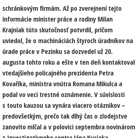
schránkovým firmám. Až po zverejnení tejto
informácie minister práce a rodiny Milan
Krajniak túto skutočnosť potvrdil, pričom
uviedol, že o machináciách štyroch úradníkov na
úrade práce v Pezinku sa dozvedel už 20.
augusta tohto roku a ešte v ten deň kontaktoval
vtedajšieho policajného prezidenta Petra
Kovaříka, ministra vnútra Romana Mikulca a
podal vo veci trestné oznámenie. V súvislosti
s touto kauzou sa vynára viacero otáznikov –
predovšetkým, prečo tak dlhý čas o zlodejstve
zanovito mlčal a v polovici septembra novinárom
z Investigatívneho centra Jána Kuciaka