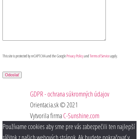
This site is protected by reCAPTCHA and the Google
Privacy Policy
and
Terms of Service
apply.
GDPR - ochrana súkromných údajov
Orientacia.sk © 2021
Vytvorila firma
C-Sunshine.com
Používame cookies aby sme pre vás zabezpečili ten najlepší
zážitok z našich webových stránok. Ak budete pokračovať v