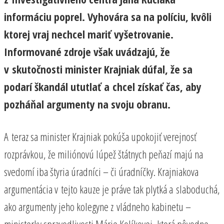
informáciu poprel. Vyhovára sa na políciu, kvôli
ktorej vraj nechcel mariť vyšetrovanie.
Informované zdroje však uvádzajú, že
v skutočnosti minister Krajniak dúfal, že sa
podarí škandál ututlať a chcel získať čas, aby
pozháňal argumenty na svoju obranu.
A teraz sa minister Krajniak pokúša upokojiť verejnosť
rozprávkou, že miliónovú lúpež štátnych peňazí majú na
svedomí iba štyria úradníci – či úradníčky. Krajniakova
argumentácia v tejto kauze je práve tak plytká a slaboduchá,
ako argumenty jeho kolegyne z vládneho kabinetu –
ministerky spravodlivosti Márie Kolíkovej, ktorá pôvodne