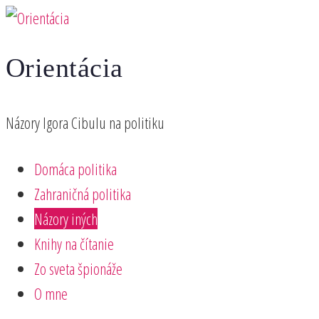
Preskočiť
na
Orientácia
obsah
Názory Igora Cibulu na politiku
Domáca politika
Zahraničná politika
Názory iných
Knihy na čítanie
Zo sveta špionáže
O mne