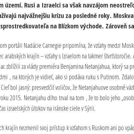
m území. Rusi a Izraelci sa však navzájom neostreľ
žívajú najvážnejšiu krízu za posledné roky. Moskva 
sprostredkovateľa na Blízkom východe. Zároveň sa z
ovom portáli Nadácie Carnegie pripomína, že vzťahy medzi Mosk
 arabských krajín – vzťahy s Izraelom na takmer štvrťstoročie. A
viac zblížili za vlády premiéra Benjamina Netanjahua, ktorý sa 
, na ktorých je vidieť, ako si podáva ruku s Putinom. Zdalo s
 Cieľ bol jasný: presvedčiť voličov, že Netanjahuove osobné väz
 v roku 2015. Netanjahu dlho trval na tom , že to bolo jeho „oso
 izraelských útokov na iránske ciele v Sýrii.
ných krajín nezmenil svoj prístup k vzťahom s Ruskom ani po vp