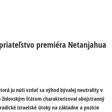
priateľstvo premiéra Netanjahua
orá ju núti vzdať sa výhod bývalej neutrality v
so židovským štátom charakterizoval obojstranný
radické izraelské útoky na základne a pozície