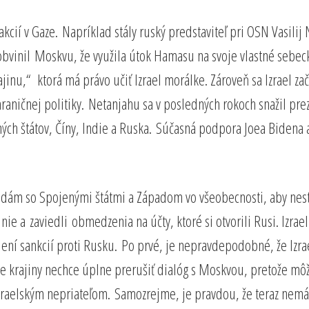
akcií v Gaze. Napríklad stály ruský predstaviteľ pri OSN Vasili
obvinil Moskvu, že využila útok Hamasu na svoje vlastné sebecké 
jinu,“ ktorá má právo učiť Izrael morálke. Zároveň sa Izrael z
zahraničnej politiky. Netanjahu sa v posledných rokoch snažil pr
ých štátov, Číny, Indie a Ruska. Súčasná podpora Joea Bidena a
odám so Spojenými štátmi a Západom vo všeobecnosti, aby nestr
 a zaviedli obmedzenia na účty, ktoré si otvorili Rusi. Izrael
vedení sankcií proti Rusku. Po prvé, je nepravdepodobné, že I
e krajiny nechce úplne prerušiť dialóg s Moskvou, pretože mô
izraelským nepriateľom. Samozrejme, je pravdou, že teraz nemá