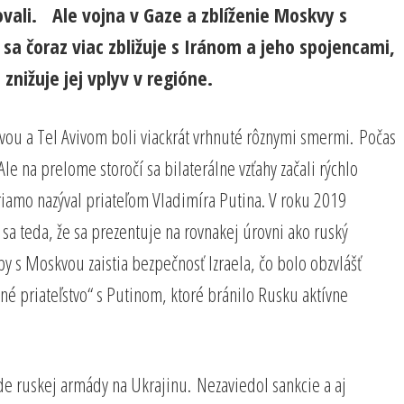
ovali. Ale vojna v Gaze a zblíženie Moskvy s
sa čoraz viac zbližuje s Iránom a jeho spojencami,
nižuje jej vplyv v regióne.
vou a Tel Avivom boli viackrát vrhnuté rôznymi smermi. Počas
le na prelome storočí sa bilaterálne vzťahy začali rýchlo
priamo nazýval priateľom Vladimíra Putina. V roku 2019
a teda, že sa prezentuje na rovnakej úrovni ako ruský
by s Moskvou zaistia bezpečnosť Izraela, čo bolo obzvlášť
bné priateľstvo“ s Putinom, ktoré bránilo Rusku aktívne
áde ruskej armády na Ukrajinu. Nezaviedol sankcie a aj