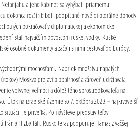
u, Netanjahu a jeho kabinet sa vyhýbali priamemu
ácu dokonca rozšíril: boli podpísané nové bilaterálne dohody
A ochotných pokračovať v diplomatickej a ekonomickej
avedení stal najväčším dovozcom ruskej vodky. Ruské
aelské osobné dokumenty a začali s nimi cestovať do Európy.
blízkovýchodnými mocnosťami. Napriek množstvu napätých
tokov) Moskva prejavila opatrnosť a zároveň udržiavala
enie vplyvnej veľmoci a dôležitého sprostredkovateľa na
. Útok na izraelské územie zo 7. októbra 2023 – najkrvavejší
 situácii je priveľká. Po návšteve predstaviteľov
sú Irán a Hizballáh. Rusko teraz podporuje Hamas z väčšej