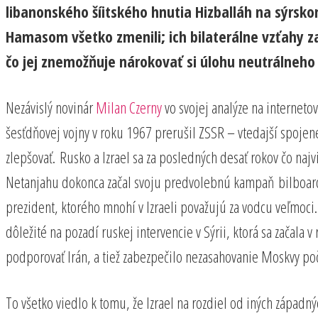
libanonského šíitského hnutia Hizballáh na sýrsko
Hamasom všetko zmenili; ich bilaterálne vzťahy za
čo jej znemožňuje nárokovať si úlohu neutrálneho 
Nezávislý novinár
Milan Czerny
vo svojej analýze na internet
šesťdňovej vojny v roku 1967 prerušil ZSSR – vtedajší spojenec
zlepšovať. Rusko a Izrael sa za posledných desať rokov čo naj
Netanjahu dokonca začal svoju predvolebnú kampaň bilboardmi 
prezident, ktorého mnohí v Izraeli považujú za vodcu veľmoci.
dôležité na pozadí ruskej intervencie v Sýrii, ktorá sa začala
podporovať Irán, a tiež zabezpečilo nezasahovanie Moskvy počas
To všetko viedlo k tomu, že Izrael na rozdiel od iných západ