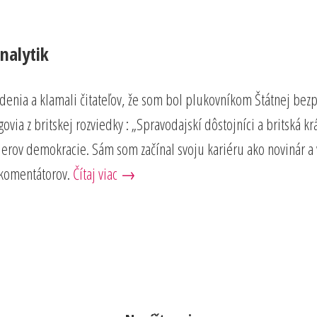
nalytik
vrdenia a klamali čitateľov, že som bol plukovníkom Štátnej bez
via z britskej rozviedky : „Spravodajskí dôstojníci a britská k
lierov demokracie. Sám som začínal svoju kariéru ako novinár 
 komentátorov.
Čítaj viac →