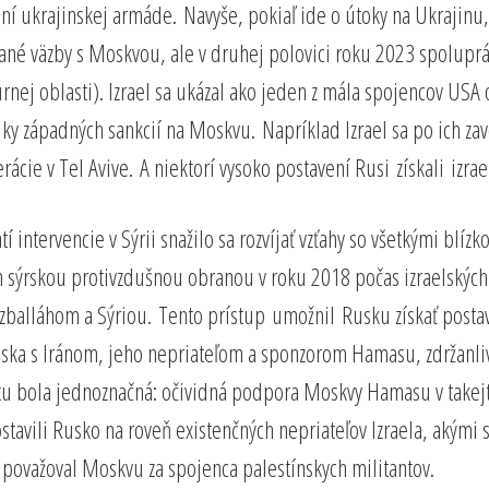
ní ukrajinskej armáde. Navyše, pokiaľ ide o útoky na Ukrajin
zané väzby s Moskvou, ale v druhej polovici roku 2023 spolupr
túrnej oblasti). Izrael sa ukázal ako jeden z mála spojencov US
dky západných sankcií na Moskvu. Napríklad Izrael sa po ich z
rácie v Tel Avive. A niektorí vysoko postavení Rusi získali izr
atí intervencie v Sýrii snažilo sa rozvíjať vzťahy so všetkými 
ýrskou protivzdušnou obranou v roku 2018 počas izraelských ú
zballáhom a Sýriou. Tento prístup umožnil Rusku získať postav
ska s Iránom, jeho nepriateľom a sponzorom Hamasu, zdržanlivo
tátu bola jednoznačná: očividná podpora Moskvy Hamasu v takejto
stavili Rusko na roveň existenčných nepriateľov Izraela, akými 
 aby považoval Moskvu za spojenca palestínskych militantov.