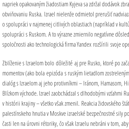
napriek opakovaným žiadostiam Kyjeva sa zdržal dodávok zbra
obviňovaniu Ruska. Izrael nielenže odmietol prerušiť nadvia
o spolupráci v najmenej citlivých oblastiach (napríklad v kul
spolupráci s Ruskom. A to výrazne zmiernilo negatívne dôsle
spoločnosti ako technologická firma Yandex rozšírili svoje ope
Zblíženie s Izraelom bolo dôležité aj pre Rusko, ktoré po zač
momentov (ako bola epizóda s ruským lietadlom zostreleným s
dialóg s Izraelom aj jeho protivníkmi – Iránom, Hamasom, Hi
Blízkom východe. Izrael zaobchádzal s dlhodobými vzťahmi Ru
v histórii krajiny – všetko však zmenil. Reakcia židovského š
palestínskeho hnutia v Moskve izraelské bezpečnostné sily po
časti len na úrovni rétoriky, čo však Izraelu nebráni v tom,