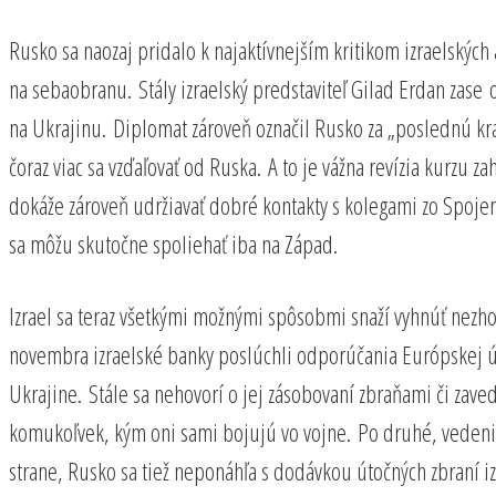
Rusko sa naozaj pridalo k najaktívnejším kritikom izraelských 
na sebaobranu. Stály izraelský predstaviteľ Gilad Erdan zase 
na Ukrajinu. Diplomat zároveň označil Rusko za „poslednú kra
čoraz viac sa vzďaľovať od Ruska. A to je vážna revízia kurzu 
dokáže zároveň udržiavať dobré kontakty s kolegami zo Spojen
sa môžu skutočne spoliehať iba na Západ.
Izrael sa teraz všetkými možnými spôsobmi snaží vyhnúť nezh
novembra izraelské banky poslúchli odporúčania Európskej únie
Ukrajine. Stále sa nehovorí o jej zásobovaní zbraňami či za
komukoľvek, kým oni sami bojujú vo vojne. Po druhé, vedeni
strane, Rusko sa tiež neponáhľa s dodávkou útočných zbraní 