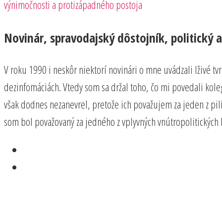
výnimočnosti a protizápadného postoja
článku
Novinár, spravodajský dôstojník, politický a
V roku 1990 i neskôr niektorí novinári o mne uvádzali lživé t
dezinfomáciách. Vtedy som sa držal toho, čo mi povedali kolego
však dodnes nezanevrel, pretože ich považujem za jeden z pi
som bol považovaný za jedného z vplyvných vnútropolitických