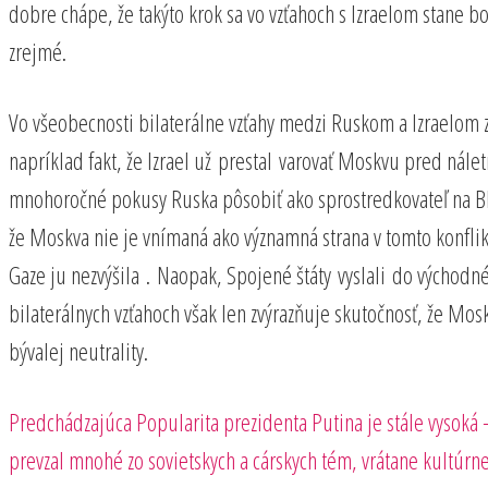
dobre chápe, že takýto krok sa vo vzťahoch s Izraelom stane 
zrejmé.
Vo všeobecnosti bilaterálne vzťahy medzi Ruskom a Izraelom
napríklad fakt, že Izrael už prestal varovať Moskvu pred nále
mnohoročné pokusy Ruska pôsobiť ako sprostredkovateľ na Blíz
že Moskva nie je vnímaná ako významná strana v tomto konflikt
Gaze ju nezvýšila . Naopak, Spojené štáty vyslali do východ
bilaterálnych vzťahoch však len zvýrazňuje skutočnosť, že Mos
bývalej neutrality.
Predchádzajúci
Navigácia
Predchádzajúca
Popularita prezidenta Putina je stále vysoká 
príspevok
prevzal mnohé zo sovietskych a cárskych tém, vrátane kultúrne
v