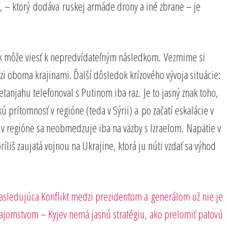
m, – ktorý dodáva ruskej armáde drony a iné zbrane – je
šak môže viesť k nepredvídateľným následkom. Vezmime si
dzi oboma krajinami. Ďalší dôsledok krízového vývoja situácie:
njahu telefonoval s Putinom iba raz. Je to jasný znak toho,
 prítomnosť v regióne (teda v Sýrii) a po začatí eskalácie v
 v regióne sa neobmedzuje iba na väzby s Izraelom. Napätie v
liš zaujatá vojnou na Ukrajine, ktorá ju núti vzdať sa výhod
asledujúci
asledujúca
Konflikt medzi prezidentom a generálom už nie je
ríspevok
tajomstvom – Kyjev nemá jasnú stratégiu, ako prelomiť patovú