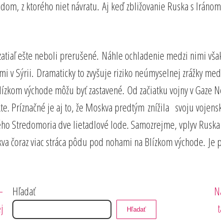
bodom, z ktorého niet návratu. Aj keď zbližovanie Ruska s Iráno
 zatiaľ ešte neboli prerušené. Náhle ochladenie medzi nimi v
tmi v Sýrii. Dramaticky to zvyšuje riziko neúmyselnej zrážky me
kom východe môžu byť zastavené. Od začiatku vojny v Gaze Neta
e. Príznačné je aj to, že Moskva predtým znížila svoju vojenskú
ného Stredomoria dve lietadlové lode. Samozrejme, vplyv Ruska
kva čoraz viac stráca pôdu pod nohami na Blízkom východe. Je prí
N
–
Hľadať
N
p
j
Hľadať