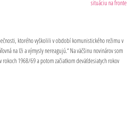
situáciu na fronte
pečnosti, ktorého vyškolili v období komunistického režimu v
ráľovná na lži a výmysly nereagujú.“ Na väčšinu novinárov som
a v rokoch 1968/69 a potom začiatkom deväťdesiatych rokov