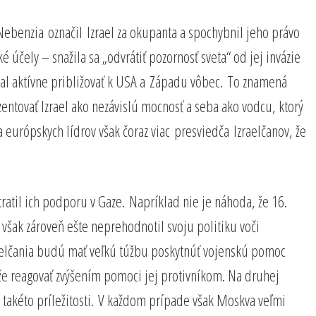
j Nebenzia označil Izrael za okupanta a spochybnil jeho právo
účely – snažila sa „odvrátiť pozornosť sveta“ od jej invázie
ačal aktívne približovať k USA a Západu vôbec. To znamená
ezentovať Izrael ako nezávislú mocnosť a seba ako vodcu, ktorý
 európskych lídrov však čoraz viac presviedča Izraelčanov, že
atil ich podporu v Gaze. Napríklad nie je náhoda, že 16.
 však zároveň ešte neprehodnotil svoju politiku voči
zraelčania budú mať veľkú túžbu poskytnúť vojenskú pomoc
že reagovať zvýšením pomoci jej protivníkom. Na druhej
 takéto príležitosti. V každom prípade však Moskva veľmi