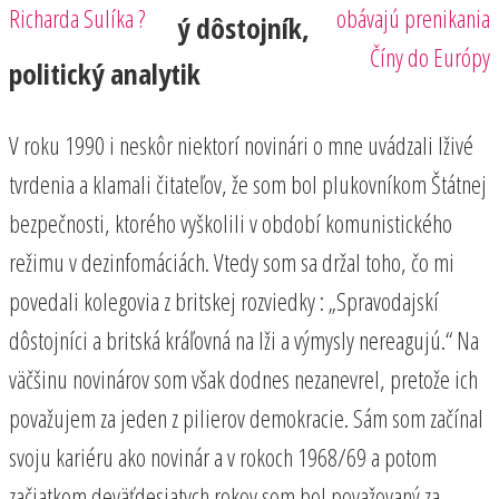
Richarda Sulíka ?
obávajú prenikania
ý dôstojník,
Číny do Európy
politický analytik
V roku 1990 i neskôr niektorí novinári o mne uvádzali lživé
tvrdenia a klamali čitateľov, že som bol plukovníkom Štátnej
bezpečnosti, ktorého vyškolili v období komunistického
režimu v dezinfomáciách. Vtedy som sa držal toho, čo mi
povedali kolegovia z britskej rozviedky : „Spravodajskí
dôstojníci a britská kráľovná na lži a výmysly nereagujú.“ Na
väčšinu novinárov som však dodnes nezanevrel, pretože ich
považujem za jeden z pilierov demokracie. Sám som začínal
svoju kariéru ako novinár a v rokoch 1968/69 a potom
začiatkom deväťdesiatych rokov som bol považovaný za