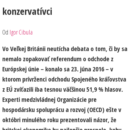
konzervatívci
Od
Igor Cibula
Vo Veľkej Británii neutícha debata o tom, či by sa
nemalo zopakovať referendum o odchode z
Európskej únie – konalo sa 23. júna 2016 – v
ktorom prívrženci odchodu Spojeného kráľovstva
z EÚ zvíťazili iba tesnou väčšinou 51,9 % hlasov.
Experti medzivládnej Organizácie pre
hospodársku spoluprácu a rozvoj (OECD) ešte v
októbri minulého roku prezentovali názor, že
britskej ekonomike by najlepšie prospelo, keby