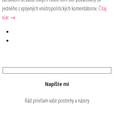
jedného z vplyvných vnútropolitických komentátorov.
Čítaj
viac →
Napíšte mi
Rád privítam vaše postrehy a názory