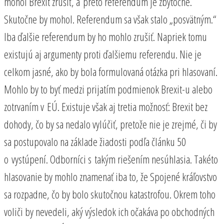
mohol Brexit zrušiť, a preto referendum je zbytočné.
Skutočne by mohol. Referendum sa však stalo „posvätným.“
Iba ďalšie referendum by ho mohlo zrušiť. Napriek tomu
existujú aj argumenty proti ďalšiemu referendu. Nie je
celkom jasné, ako by bola formulovaná otázka pri hlasovaní.
Mohlo by to byť medzi prijatím podmienok Brexit-u alebo
zotrvaním v EÚ. Existuje však aj tretia možnosť: Brexit bez
dohody, čo by sa nedalo vylúčiť, pretože nie je zrejmé, či by
sa postupovalo na základe žiadosti podľa článku 50
o vystúpení. Odborníci s takým riešením nesúhlasia. Takéto
hlasovanie by mohlo znamenať iba to, že Spojené kráľovstvo
sa rozpadne, čo by bolo skutočnou katastrofou. Okrem toho
voliči by nevedeli, aký výsledok ich očakáva po obchodných