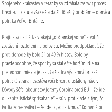
Spojeného kráľovstva a teraz by sa zdráhala zastaviť proces
Brexit-u. Existuje však ešte ďalší dôležitý problém – domáca
politika Veľkej Británie.
Krajina sa nachádza v akejsi „občianskej vojne“ a voliči
zostávajú rozdelení na polovicu. Možno predpokladať, že
proti dohode by bolo 51 až 49 % hlasov. Bolo by
pravdepodobné, že spor by sa stal ešte horším. Nie na
poslednom mieste je fakt, že žiadna významná britská
politická strana nezastáva voči Brexit-u ustálený názor.
Dôvody šéfa labouristov Jeremy Corbina proti EÚ – že ide
o „kapitalistické sprisahanie“ – sú v protiklade s tým, čo
tvrdia konzervatívci – že ide o „socializmus.“ Komentátor