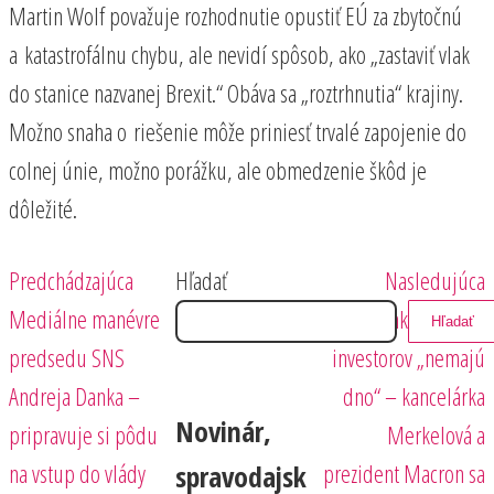
Martin Wolf považuje rozhodnutie opustiť EÚ za zbytočnú
a katastrofálnu chybu, ale nevidí spôsob, ako „zastaviť vlak
do stanice nazvanej Brexit.“ Obáva sa „roztrhnutia“ krajiny.
Možno snaha o riešenie môže priniesť trvalé zapojenie do
colnej únie, možno porážku, ale obmedzenie škôd je
dôležité.
Predchádzajúci
Nasledujúci
Navigácia
Predchádzajúca
Hľadať
Nasledujúca
príspevok
príspevok
Mediálne manévre
Peňaženky čínskych
Hľadať
v
predsedu SNS
investorov „nemajú
článku
Andreja Danka –
dno“ – kancelárka
Novinár,
pripravuje si pôdu
Merkelová a
na vstup do vlády
prezident Macron sa
spravodajsk