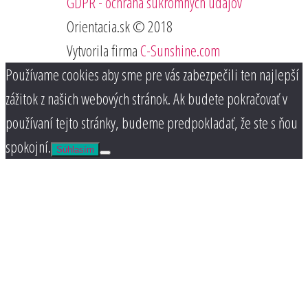
GDPR - ochrana súkromných údajov
Orientacia.sk © 2018
Vytvorila firma
C-Sunshine.com
Používame cookies aby sme pre vás zabezpečili ten najlepší
zážitok z našich webových stránok. Ak budete pokračovať v
používaní tejto stránky, budeme predpokladať, že ste s ňou
spokojní.
Súhlasím