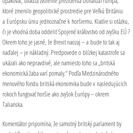
opakovať, uvádza zvolenie prezidenta DonaldaTrumpa,
ktoré zmenilo geopolitické prostredie pre Veľkú Britániu
a Európsku úniu jednoznačne k horšiemu. Kladie si otázku,
či je vhodná doba oddeliť Spojené kráľovstvo od zvyšku EÚ ?
Okrem toho je jasné, že Brexit naozaj – a bude to tak aj
naďalej – je nákladný. Predpovede o blízkej katastrofe sa
ukázali ako nepravdivé, ale namiesto toho sa „britská
ekonomická žaba varí pomaly.“ Podľa Medzinárodného
menového fondu britská ekonomika bude v nasledujúcich
rokoch fungovať horšie ako zvyšok Európy – okrem
Talianska.
Komentátor pripomína, že samotný britský parlament by