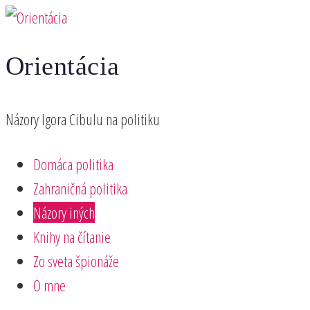
Preskočiť
na
Orientácia
obsah
Názory Igora Cibulu na politiku
Domáca politika
Zahraničná politika
Názory iných
Knihy na čítanie
Zo sveta špionáže
O mne