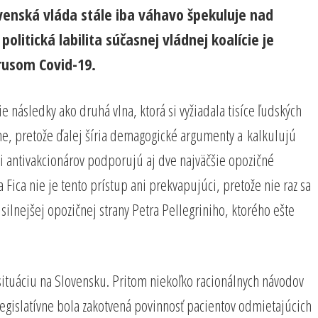
venská vláda stále iba váhavo špekuluje nad
olitická labilita súčasnej vládnej koalície je
írusom Covid-19.
následky ako druhá vlna, ktorá si vyžiadala tisíce ľudských
žne, pretože ďalej šíria demagogické argumenty a kalkulujú
ii antivakcionárov podporujú aj dve najväčšie opozičné
ca nie je tento prístup ani prekvapujúci, pretože nie raz sa
silnejšej opozičnej strany Petra Pellegriniho, ktorého ešte
ituáciu na Slovensku. Pritom niekoľko racionálnych návodov
 legislatívne bola zakotvená povinnosť pacientov odmietajúcich