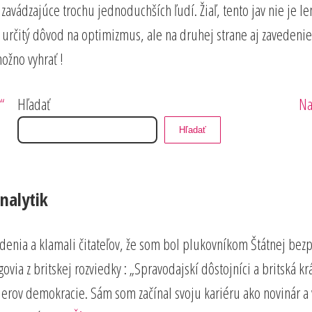
y zavádzajúce trochu jednoduchších ľudí. Žiaľ, tento jav nie je 
l určitý dôvod na optimizmus, ale na druhej strane aj zaveden
ožno vyhrať !
Na
“
Hľadať
Na
pr
Hľadať
nalytik
vrdenia a klamali čitateľov, že som bol plukovníkom Štátnej bez
via z britskej rozviedky : „Spravodajskí dôstojníci a britská k
lierov demokracie. Sám som začínal svoju kariéru ako novinár 