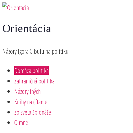
Preskočiť
na
Orientácia
obsah
Názory Igora Cibulu na politiku
Domáca politika
Zahraničná politika
Názory iných
Knihy na čítanie
Zo sveta špionáže
O mne