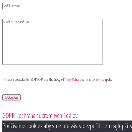
This site is protected by reCAPTCHA and the Google
Privacy Policy
and
Terms of Service
apply.
GDPR - ochrana súkromných údajov
Používame cookies aby sme pre vás zabezpečili ten najlepší z