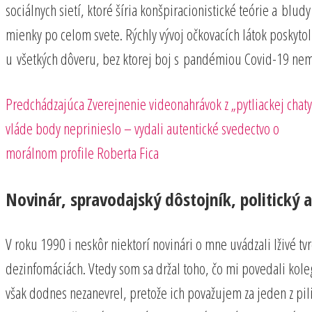
sociálnych sietí, ktoré šíria konšpiracionistické teórie a blud
mienky po celom svete. Rýchly vývoj očkovacích látok poskyto
u všetkých dôveru, bez ktorej boj s pandémiou Covid-19 nem
Predchádzajúci
Navigácia
Predchádzajúca
Zverejnenie videonahrávok z „pytliackej chaty
príspevok
vláde body neprinieslo – vydali autentické svedectvo o
v
morálnom profile Roberta Fica
článku
Novinár, spravodajský dôstojník, politický a
V roku 1990 i neskôr niektorí novinári o mne uvádzali lživé t
dezinfomáciách. Vtedy som sa držal toho, čo mi povedali kolego
však dodnes nezanevrel, pretože ich považujem za jeden z pi