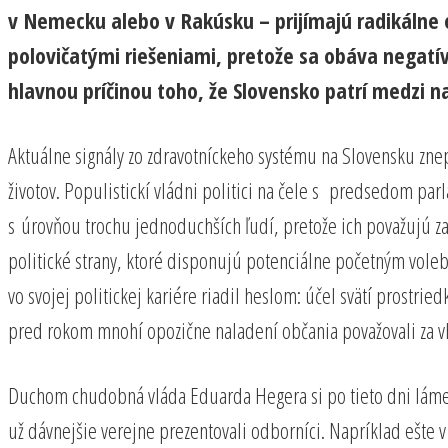
v Nemecku alebo v Rakúsku – prijímajú radikálne o
polovičatými riešeniami, pretože sa obáva negatívne
hlavnou príčinou toho, že Slovensko patrí medzi n
Aktuálne signály zo zdravotníckeho systému na Slovensku znep
životov. Populistickí vládni politici na čele s predsedom pa
s úrovňou trochu jednoduchších ľudí, pretože ich považujú za 
politické strany, ktoré disponujú potenciálne početným voleb
vo svojej politickej kariére riadil heslom: účel svätí prostri
pred rokom mnohí opozične naladení občania považovali za vh
Duchom chudobná vláda Eduarda Hegera si po tieto dni láme 
už dávnejšie verejne prezentovali odborníci. Napríklad ešte v