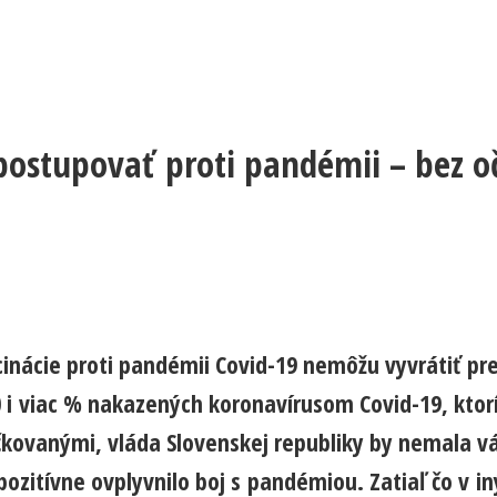
postupovať proti pandémii – bez 
inácie proti pandémii Covid-19 nemôžu vyvrátiť pr
0 i viac % nakazených koronavírusom Covid-19, ktorí
kovanými, vláda Slovenskej republiky by nemala vá
 pozitívne ovplyvnilo boj s pandémiou. Zatiaľ čo v i