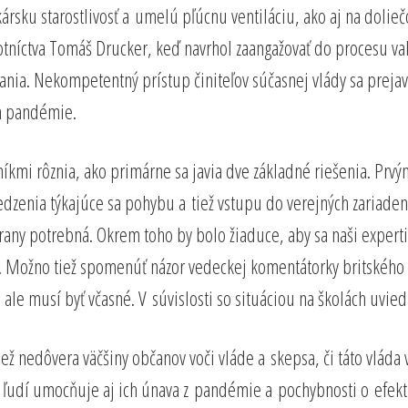
kársku starostlivosť a umelú pľúcnu ventiláciu, ako aj na doli
otníctva Tomáš Drucker, keď navrhol zaangažovať do procesu v
nia. Nekompetentný prístup činiteľov súčasnej vlády sa prejavu
ch pandémie.
íkmi rôznia, ako primárne sa javia dve základné riešenia. Pr
dzenia týkajúce sa pohybu a tiež vstupu do verejných zariaden
any potrebná. Okrem toho by bolo žiaduce, aby sa naši experti v
i. Možno tiež spomenúť názor vedeckej komentátorky britského d
e musí byť včasné. V súvislosti so situáciou na školách uviedl
ž nedôvera väčšiny občanov voči vláde a skepsa, či táto vláda 
 ľudí umocňuje aj ich únava z pandémie a pochybnosti o efekti