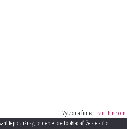
Vytvorila firma
C-Sunshine.com
vaní tejto stránky, budeme predpokladať, že ste s ňou