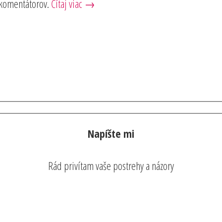
 komentátorov.
Čítaj viac →
Napíšte mi
Rád privítam vaše postrehy a názory