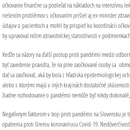
očkovanie finančne sa podieľať na nákladoch na intenzívnu le
riešením problémov s očkovaním prišiel aj ex-minister zdrav
údajov o pacientoch a mohli by prispieť ku koordinácii očkova
by upravoval režim zdravotníckej starostlivosti v podmienka
Keďže sa názory na ďalší postup proti pandémii medzi odborn
byť zavedenie pravidla, že na plne zaočkované osoby sa obme
dať sa zaočkovať, aká by bola z hľadiska epidemiologickej ochr
alebo s ktorými majú v iných krajinách dostatočné skúsenost
žiadne rozhodovanie o pandémii nemôže byť nikdy dokonalé, al
Negatívnym faktorom v boji proti pandémii na Slovensku je tie
opatrenia proti šíreniu koronavírusu Covid-19. Nedôverčivosť