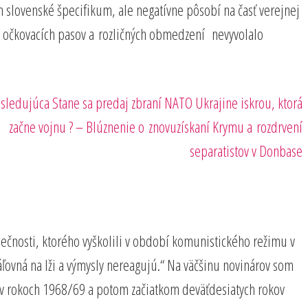
len slovenské špecifikum, ale negatívne pôsobí na časť verejnej
ie očkovacích pasov a rozličných obmedzení nevyvolalo
sledujúci
sledujúca
Stane sa predaj zbraní NATO Ukrajine iskrou, ktorá
íspevok
začne vojnu ? – Blúznenie o znovuzískaní Krymu a rozdrvení
separatistov v Donbase
pečnosti, ktorého vyškolili v období komunistického režimu v
ráľovná na lži a výmysly nereagujú.“ Na väčšinu novinárov som
a v rokoch 1968/69 a potom začiatkom deväťdesiatych rokov