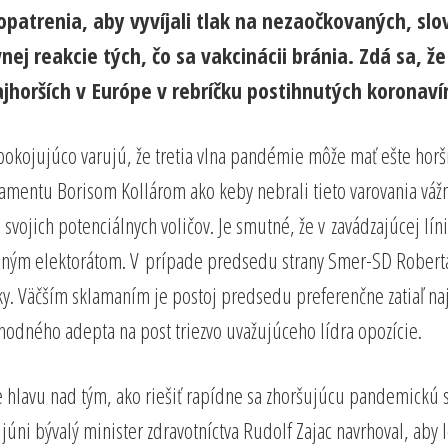
patrenia, aby vyvíjali tlak na nezaočkovaných, slo
j reakcie tých, čo sa vakcinácii bránia. Zdá sa, že p
ajhorších v Európe v rebríčku postihnutých koronav
okojujúco varujú, že tretia vlna pandémie môže mať ešte horšie 
rlamentu Borisom Kollárom ako keby nebrali tieto varovania vá
svojich potenciálnych voličov. Je smutné, že v zavádzajúcej lín
ným elektorátom. V prípade predsedu strany Smer-SD Roberta Fi
edky. Väčším sklamaním je postoj predsedu preferenčne zatiaľ naj
odného adepta na post triezvo uvažujúceho lídra opozície.
hlavu nad tým, ako riešiť rapídne sa zhoršujúcu pandemickú s
 júni bývalý minister zdravotníctva Rudolf Zajac navrhoval, aby