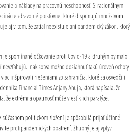
ečovanie a náklady na pracovnú neschopnosť. S racionálnym
akcinácie zdravotné poisťovne, ktoré disponujú množstvom
je aj v tom, že zatiaľ neexistuje ani pandemický zákon, ktorý
vým je spomínané očkovanie proti Covid-19 a druhým by malo
í nevzťahujú. Inak sotva možno dosiahnuť takú úroveň ochoty
iac inšpirovali riešeniami zo zahraničia, ktoré sa osvedčili
enníka Financial Times Anjany Ahuja, ktorá napísala, že
a, že extrémna opatrnosť môže viesť k ich paralýze.
v súčasnom politickom zložení je spôsobilá prijať účinné
vite protipandemických opatrení. Zhubný je aj vplyv