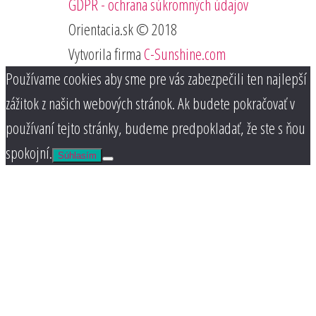
GDPR - ochrana súkromných údajov
Orientacia.sk © 2018
Vytvorila firma
C-Sunshine.com
Používame cookies aby sme pre vás zabezpečili ten najlepší
zážitok z našich webových stránok. Ak budete pokračovať v
používaní tejto stránky, budeme predpokladať, že ste s ňou
spokojní.
Súhlasím