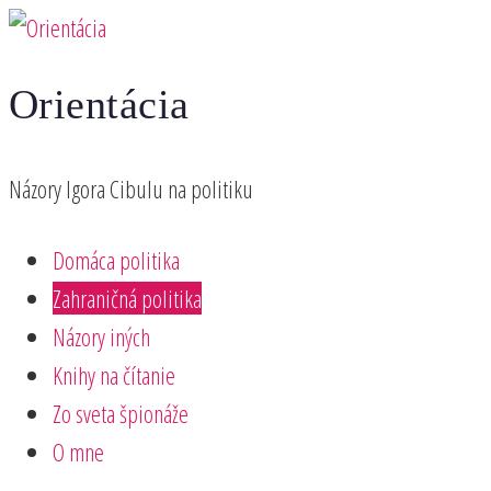
Preskočiť
na
Orientácia
obsah
Názory Igora Cibulu na politiku
Domáca politika
Zahraničná politika
Názory iných
Knihy na čítanie
Zo sveta špionáže
O mne