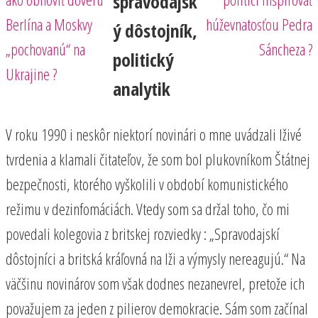
spravodajsk
Berlína a Moskvy
húževnatosťou Pedra
ý dôstojník,
„pochovanú“ na
Sáncheza ?
politický
Ukrajine ?
analytik
V roku 1990 i neskôr niektorí novinári o mne uvádzali lživé
tvrdenia a klamali čitateľov, že som bol plukovníkom Štátnej
bezpečnosti, ktorého vyškolili v období komunistického
režimu v dezinfomáciách. Vtedy som sa držal toho, čo mi
povedali kolegovia z britskej rozviedky : „Spravodajskí
dôstojníci a britská kráľovná na lži a výmysly nereagujú.“ Na
väčšinu novinárov som však dodnes nezanevrel, pretože ich
považujem za jeden z pilierov demokracie. Sám som začínal