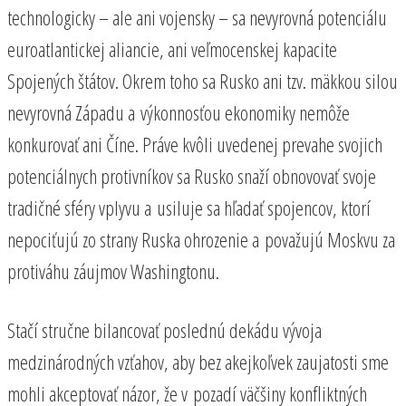
technologicky – ale ani vojensky – sa nevyrovná potenciálu
euroatlantickej aliancie, ani veľmocenskej kapacite
Spojených štátov. Okrem toho sa Rusko ani tzv. mäkkou silou
nevyrovná Západu a výkonnosťou ekonomiky nemôže
konkurovať ani Číne. Práve kvôli uvedenej prevahe svojich
potenciálnych protivníkov sa Rusko snaží obnovovať svoje
tradičné sféry vplyvu a usiluje sa hľadať spojencov, ktorí
nepociťujú zo strany Ruska ohrozenie a považujú Moskvu za
protiváhu záujmov Washingtonu.
Stačí stručne bilancovať poslednú dekádu vývoja
medzinárodných vzťahov, aby bez akejkoľvek zaujatosti sme
mohli akceptovať názor, že v pozadí väčšiny konfliktných