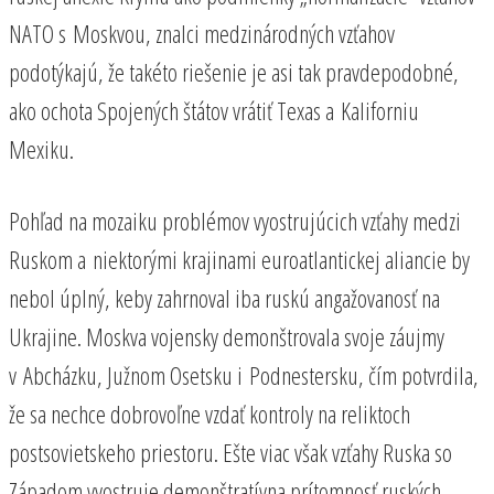
NATO s Moskvou, znalci medzinárodných vzťahov
podotýkajú, že takéto riešenie je asi tak pravdepodobné,
ako ochota Spojených štátov vrátiť Texas a Kaliforniu
Mexiku.
Pohľad na mozaiku problémov vyostrujúcich vzťahy medzi
Ruskom a niektorými krajinami euroatlantickej aliancie by
nebol úplný, keby zahrnoval iba ruskú angažovanosť na
Ukrajine. Moskva vojensky demonštrovala svoje záujmy
v Abcházku, Južnom Osetsku i Podnestersku, čím potvrdila,
že sa nechce dobrovoľne vzdať kontroly na reliktoch
postsovietskeho priestoru. Ešte viac však vzťahy Ruska so
Západom vyostruje demonštratívna prítomnosť ruských