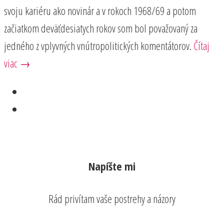
svoju kariéru ako novinár a v rokoch 1968/69 a potom
začiatkom deväťdesiatych rokov som bol považovaný za
jedného z vplyvných vnútropolitických komentátorov.
Čítaj
viac →
Napíšte mi
Rád privítam vaše postrehy a názory