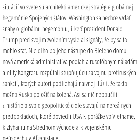
situácií vo svete sú architekti americkej stratégie globálnej
hegemónie Spojených štátov. Washington sa nechce vzdať
snahy o globálnu hegemóniu, i keď prezident Donald
Trump pred svojim zvolením vysielal signály, že by sa to
mohlo stať. Nie dlho po jeho nástupe do Bieleho domu
nová americká administratíva podľahla rusofóbnym náladám
a elity Kongresu rozpútali stupňujúcu sa vojnu protiruských
sankcií, ktorých autori podliehajú naivnej ilúzii, že takto
možno Rusko položiť na kolená. Asi sa nič nepoučili
z histórie a svoje geopolitické ciele stavajú na nereálnych
predpokladoch, ktoré doviedli USA k porážke vo Vietname,
k zlyhaniu na Strednom východe a k vojenskému
neúspechu v Afganistane.