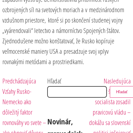
ozbrojených síl na svetových moriach a v medzinárodnom
vzdušnom priestore, ktoré si po skončení studenej vojny
„vyárendovali“ letectvo a námorníctvo Spojených štátov.
Zjednodušene možno konštatovať, že Rusko kopíruje
veľmocenské maniery USA a presadzuje svoj vplyv
rovnakými metódami a prostriedkami.
Predchádzajúci
Nasledujúci
Navigácia
Predchádzajúca
Hľadať
Nasledujúca
príspevok
príspevok
Vzťahy Rusko-
Porazený španielsky
Hľadať
v
Nemecko ako
socialista zosadil
článku
dôležitý faktor
pravicovú vládu –
Novinár,
rovnováhy vo svete –
dokážu sa slovenskí
ako obnoviť dôveru
politici inšpirovať