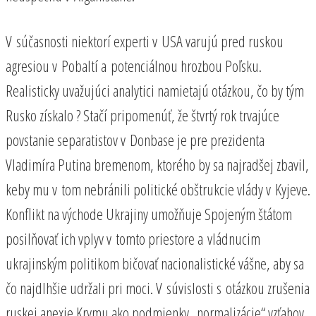
V súčasnosti niektorí experti v USA varujú pred ruskou
agresiou v Pobaltí a potenciálnou hrozbou Poľsku.
Realisticky uvažujúci analytici namietajú otázkou, čo by tým
Rusko získalo ? Stačí pripomenúť, že štvrtý rok trvajúce
povstanie separatistov v Donbase je pre prezidenta
Vladimíra Putina bremenom, ktorého by sa najradšej zbavil,
keby mu v tom nebránili politické obštrukcie vlády v Kyjeve.
Konflikt na východe Ukrajiny umožňuje Spojeným štátom
posilňovať ich vplyv v tomto priestore a vládnucim
ukrajinským politikom bičovať nacionalistické vášne, aby sa
čo najdlhšie udržali pri moci. V súvislosti s otázkou zrušenia
ruskej anexie Krymu ako podmienky „normalizácie“ vzťahov