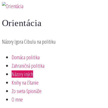
Preskočiť
na
Orientácia
obsah
Názory Igora Cibulu na politiku
Domáca politika
Zahraničná politika
Názory iných
Knihy na čítanie
Zo sveta špionáže
O mne