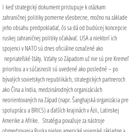
I keď strategický dokument pristupuje k otázkam
zahraničnej politiky pomerne všeobecne, možno na základe
jeho obsahu predpokladať, čo sa dá od budúcej koncepcie
ruskej zahraničnej politiky očakávať. USA a niektorí ich
spojenci v NATO sú dnes oficiálne označené ako
nepriateľské štáty. Vzťahy so Západom už nie sú pre Kremeľ
prioritou a v súčasnosti sú uvedené ako posledné – po
bývalých sovietskych republikách, strategických partneroch
ako Čína a India, medzinárodných organizáciách
neorientovaných na Západ (napr. Šanghajská organizácia pre
spoluprácu a BRICS) a ďalších krajinách v Ázii, Latinskej
Amerike a Afrike. Stratégia považuje za nástroje
obmedzovania Ruska nielen americké vojenské základne a