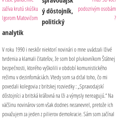
spravodajsk
zažíva krutú skúšku
podozrivým osobám
ý dôstojník,
Igorom Matovičom
?
politický
analytik
V roku 1990 i neskôr niektorí novinári o mne uvádzali lživé
tvrdenia a klamali čitateľov, že som bol plukovníkom Štátnej
bezpečnosti, ktorého vyškolili v období komunistického
režimu v dezinfomáciách. Vtedy som sa držal toho, čo mi
povedali kolegovia z britskej rozviedky : „Spravodajskí
dôstojníci a britská kráľovná na lži a výmysly nereagujú.“ Na
väčšinu novinárov som však dodnes nezanevrel, pretože ich
považujem za jeden z pilierov demokracie. Sám som začínal