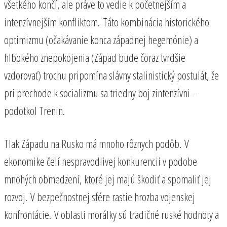
všetkého končí, ale práve to vedie k početnejším a
intenzívnejším konfliktom. Táto kombinácia historického
optimizmu (očakávanie konca západnej hegemónie) a
hlbokého znepokojenia (Západ bude čoraz tvrdšie
vzdorovať) trochu pripomína slávny stalinistický postulát, že
pri prechode k socializmu sa triedny boj zintenzívni –
podotkol Trenin.
Tlak Západu na Rusko má mnoho rôznych podôb. V
ekonomike čelí nespravodlivej konkurencii v podobe
mnohých obmedzení, ktoré jej majú škodiť a spomaliť jej
rozvoj. V bezpečnostnej sfére rastie hrozba vojenskej
konfrontácie. V oblasti morálky sú tradičné ruské hodnoty a