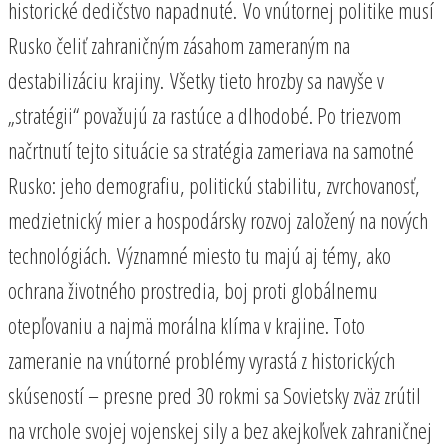
historické dedičstvo napadnuté. Vo vnútornej politike musí
Rusko čeliť zahraničným zásahom zameraným na
destabilizáciu krajiny. Všetky tieto hrozby sa navyše v
„stratégii“ považujú za rastúce a dlhodobé. Po triezvom
načrtnutí tejto situácie sa stratégia zameriava na samotné
Rusko: jeho demografiu, politickú stabilitu, zvrchovanosť,
medzietnický mier a hospodársky rozvoj založený na nových
technológiách. Významné miesto tu majú aj témy, ako
ochrana životného prostredia, boj proti globálnemu
otepľovaniu a najmä morálna klíma v krajine. Toto
zameranie na vnútorné problémy vyrastá z historických
skúseností – presne pred 30 rokmi sa Sovietsky zväz zrútil
na vrchole svojej vojenskej sily a bez akejkoľvek zahraničnej