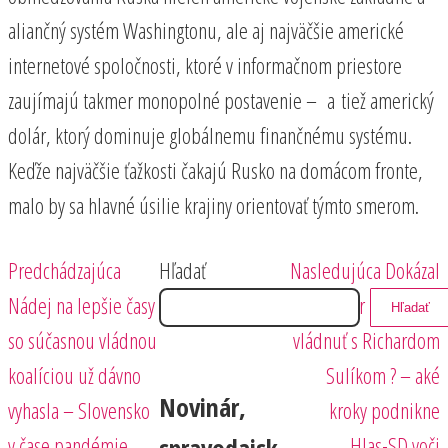
aliančný systém Washingtonu, ale aj najväčšie americké
internetové spoločnosti, ktoré v informačnom priestore
zaujímajú takmer monopolné postavenie – a tiež americký
dolár, ktorý dominuje globálnemu finančnému systému.
Keďže najväčšie ťažkosti čakajú Rusko na domácom fronte,
malo by sa hlavné úsilie krajiny orientovať týmto smerom.
Predchádzajúci
Nasledujúci
Navigácia
Predchádzajúca
Hľadať
Nasledujúca
Dokázal
príspevok
príspevok
Nádej na lepšie časy
by Peter Pellegrini
Hľadať
v
so súčasnou vládnou
vládnuť s Richardom
článku
koalíciou už dávno
Sulíkom ? – aké
Novinár,
vyhasla – Slovensko
kroky podnikne
v čase pandémie
Hlas-SD voči