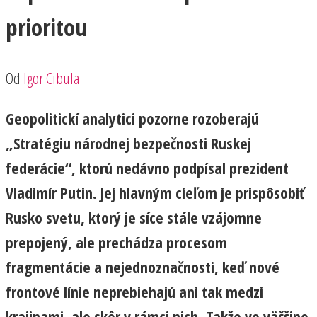
prioritou
Od
Igor Cibula
Geopolitickí analytici pozorne rozoberajú
„Stratégiu národnej bezpečnosti Ruskej
federácie“, ktorú nedávno podpísal prezident
Vladimír Putin. Jej hlavným cieľom je prispôsobiť
Rusko svetu, ktorý je síce stále vzájomne
prepojený, ale prechádza procesom
fragmentácie a nejednoznačnosti, keď nové
frontové línie neprebiehajú ani tak medzi
krajinami, ale skôr v rámci nich. Takže vo väčšine