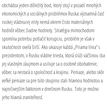
obchádza jeden dôležitý bod, ktorý stojí v pozadí mnohých
ekonomických a sociálnych problémov Ruska: významná časť
ruskej vládnucej elity nemá okrem čisto materiálnych
hodnôt vôbec žiadne hodnoty. Stratégia mimochodom
spomína potrebu potlačiť korupciu, problém je však v
skutočnosti oveľa širší. Ako ukazuje každá „Priama línia“ s
prezidentom, v Rusku vládne trieda, ktorá slúži väčšinou iba
jej vlastným záujmom a usiluje sa o osobné obohatenie,
vôbec sa nestará o spoločnosť a krajinu. Peniaze, alebo skôr
veľké peniaze sa pre túto skupinu stali hlavnou hodnotou a
najničivejším faktorom v dnešnom Rusku. Toto je možno
jeho hlavná zraniteľnosť.