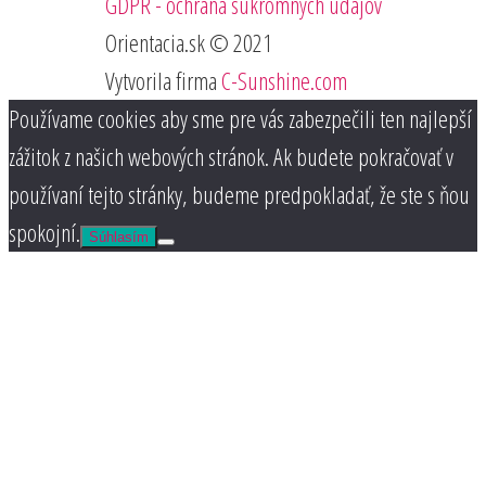
GDPR - ochrana súkromných údajov
Orientacia.sk © 2021
Vytvorila firma
C-Sunshine.com
Používame cookies aby sme pre vás zabezpečili ten najlepší
zážitok z našich webových stránok. Ak budete pokračovať v
používaní tejto stránky, budeme predpokladať, že ste s ňou
spokojní.
Súhlasím