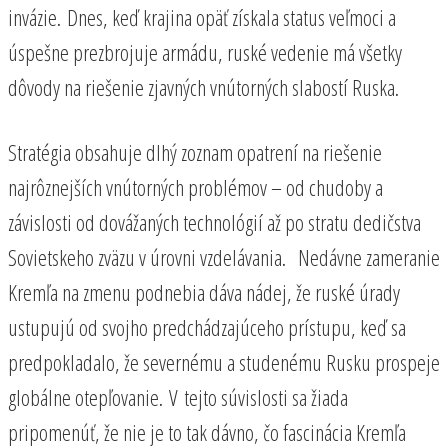
invázie. Dnes, keď krajina opäť získala status veľmoci a
úspešne prezbrojuje armádu, ruské vedenie má všetky
dôvody na riešenie zjavných vnútorných slabostí Ruska.
Stratégia obsahuje dlhý zoznam opatrení na riešenie
najrôznejších vnútorných problémov – od chudoby a
závislosti od dovážaných technológií až po stratu dedičstva
Sovietskeho zväzu v úrovni vzdelávania. Nedávne zameranie
Kremľa na zmenu podnebia dáva nádej, že ruské úrady
ustupujú od svojho predchádzajúceho prístupu, keď sa
predpokladalo, že severnému a studenému Rusku prospeje
globálne otepľovanie. V tejto súvislosti sa žiada
pripomenúť, že nie je to tak dávno, čo fascinácia Kremľa