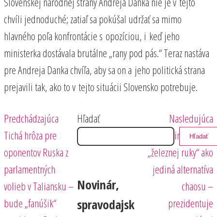
Slovenskej národnej strany Andreja Danka nie je v tejto
chvíli jednoduché; zatiaľ sa pokúšal udržať sa mimo
hlavného poľa konfrontácie s opozíciou, i keď jeho
ministerka dostávala brutálne „rany pod pás.“ Teraz nastáva
pre Andreja Danka chvíľa, aby sa on a jeho politická strana
prejavili tak, ako to v tejto situácii Slovensko potrebuje.
Predchádzajúci
Nasledujúci
Navigácia
Predchádzajúca
Hľadať
Nasledujúca
príspevok
príspevok
Tichá hrôza pre
Putinova vláda
Hľadať
v
oponentov Ruska z
„železnej ruky“ ako
článku
parlamentných
jediná alternatíva
Novinár,
volieb v Taliansku –
chaosu –
bude „fanúšik“
prezidentuje
spravodajsk