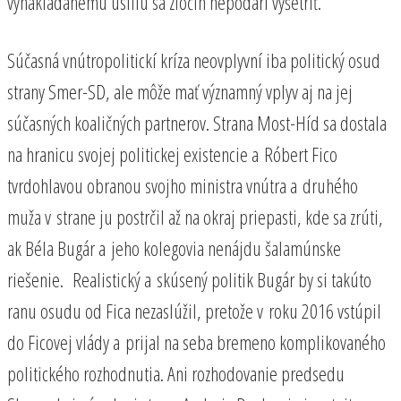
vynakladanému úsiliu sa zločin nepodarí vyšetriť.
Súčasná vnútropolitickí kríza neovplyvní iba politický osud
strany Smer-SD, ale môže mať významný vplyv aj na jej
súčasných koaličných partnerov. Strana Most-Híd sa dostala
na hranicu svojej politickej existencie a Róbert Fico
tvrdohlavou obranou svojho ministra vnútra a druhého
muža v strane ju postrčil až na okraj priepasti, kde sa zrúti,
ak Béla Bugár a jeho kolegovia nenájdu šalamúnske
riešenie. Realistický a skúsený politik Bugár by si takúto
ranu osudu od Fica nezaslúžil, pretože v roku 2016 vstúpil
do Ficovej vlády a prijal na seba bremeno komplikovaného
politického rozhodnutia. Ani rozhodovanie predsedu