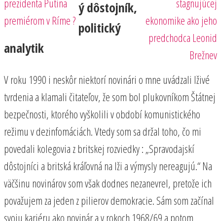
prezidenta Putina
stagnujúcej
ý dôstojník,
premiérom v Ríme ?
ekonomike ako jeho
politický
predchodca Leonid
analytik
Brežnev
V roku 1990 i neskôr niektorí novinári o mne uvádzali lživé
tvrdenia a klamali čitateľov, že som bol plukovníkom Štátnej
bezpečnosti, ktorého vyškolili v období komunistického
režimu v dezinfomáciách. Vtedy som sa držal toho, čo mi
povedali kolegovia z britskej rozviedky : „Spravodajskí
dôstojníci a britská kráľovná na lži a výmysly nereagujú.“ Na
väčšinu novinárov som však dodnes nezanevrel, pretože ich
považujem za jeden z pilierov demokracie. Sám som začínal
svoju kariéru ako novinár a v rokoch 1968/69 a potom