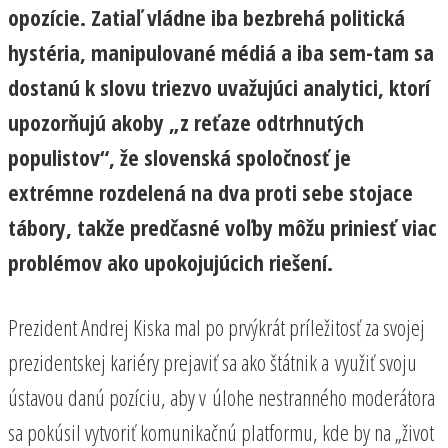
opozície. Zatiaľ vládne iba bezbrehá politická
hystéria, manipulované médiá a iba sem-tam sa
dostanú k slovu triezvo uvažujúci analytici, ktorí
upozorňujú akoby „z reťaze odtrhnutých
populistov“, že slovenská spoločnosť je
extrémne rozdelená na dva proti sebe stojace
tábory, takže predčasné voľby môžu priniesť viac
problémov ako upokojujúcich riešení.
Prezident Andrej Kiska mal po prvýkrát príležitosť za svojej
prezidentskej kariéry prejaviť sa ako štátnik a využiť svoju
ústavou danú pozíciu, aby v úlohe nestranného moderátora
sa pokúsil vytvoriť komunikačnú platformu, kde by na „život