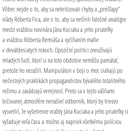
Vôbec nejde o to, aby sa nekritizovali chyby a „prešľapy“
vlády Róberta Fica, ale o to, aby sa nešírili falošné analógie
medzi vraždou novinára Jána Kuciaka a jeho priateľky
a vraždou Róberta Remiáša a vyčíňaním mafie
v deväťdesiatych rokoch. Opoziční politici zneužívajú
mladých ľudí, ktorí si na toto obdobie nemôžu pamätať,
pretože ho nezažili. Manipulátori v boji o moc siahajú po
nečestných praktikách propagandistov bývalého totalitného
režimu a zavádzajú verejnosť. Preto sa v tejto vášňami
bičovanej atmosfére nenašiel odborník, ktorý by triezvo
vysvetlil, že vyšetrenie vraždy Jána Kuciaka a jeho priateľky si
vyžaduje veľa času a možno aj napriek všetkému políciou