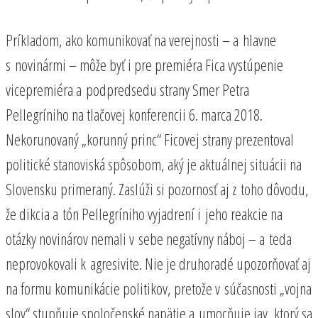
Príkladom, ako komunikovať na verejnosti – a hlavne
s novinármi – môže byť i pre premiéra Fica vystúpenie
vicepremiéra a podpredsedu strany Smer Petra
Pellegríniho na tlačovej konferencii 6. marca 2018.
Nekorunovaný „korunný princ“ Ficovej strany prezentoval
politické stanoviská spôsobom, aký je aktuálnej situácii na
Slovensku primeraný. Zaslúži si pozornosť aj z toho dôvodu,
že dikcia a tón Pellegríniho vyjadrení i jeho reakcie na
otázky novinárov nemali v sebe negatívny náboj – a teda
neprovokovali k agresivite. Nie je druhoradé upozorňovať aj
na formu komunikácie politikov, pretože v súčasnosti „vojna
slov“ stupňuje spoločenské napätie a umocňuje jav, ktorý sa