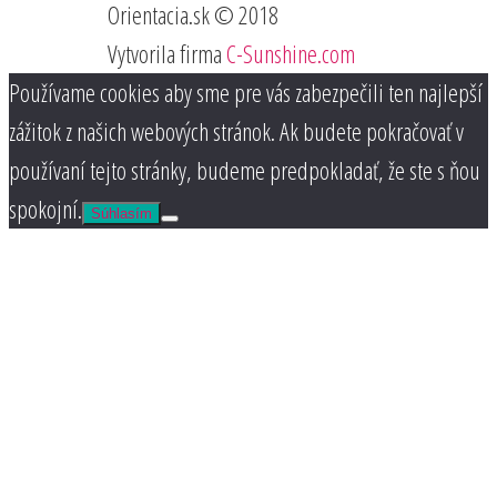
Orientacia.sk © 2018
Vytvorila firma
C-Sunshine.com
Používame cookies aby sme pre vás zabezpečili ten najlepší
zážitok z našich webových stránok. Ak budete pokračovať v
používaní tejto stránky, budeme predpokladať, že ste s ňou
spokojní.
Súhlasím