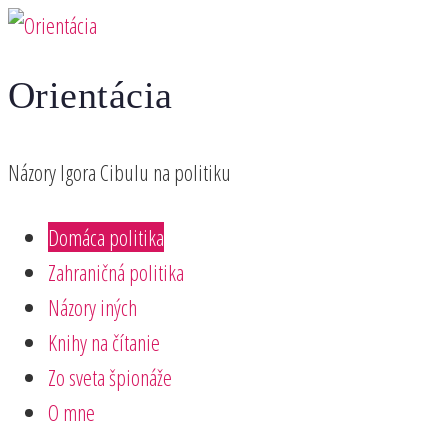
Preskočiť
na
Orientácia
obsah
Názory Igora Cibulu na politiku
Domáca politika
Zahraničná politika
Názory iných
Knihy na čítanie
Zo sveta špionáže
O mne