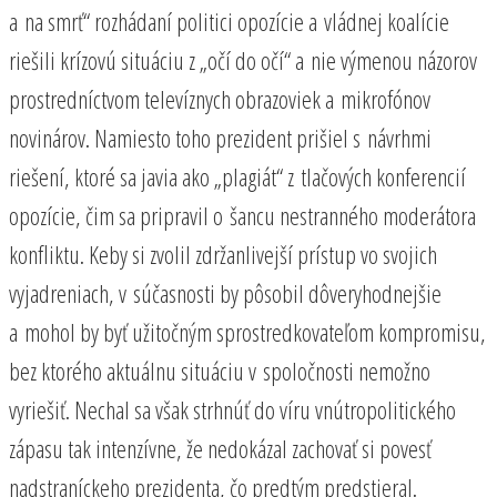
a na smrť“ rozhádaní politici opozície a vládnej koalície
riešili krízovú situáciu z „očí do očí“ a nie výmenou názorov
prostredníctvom televíznych obrazoviek a mikrofónov
novinárov. Namiesto toho prezident prišiel s návrhmi
riešení, ktoré sa javia ako „plagiát“ z tlačových konferencií
opozície, čim sa pripravil o šancu nestranného moderátora
konfliktu. Keby si zvolil zdržanlivejší prístup vo svojich
vyjadreniach, v súčasnosti by pôsobil dôveryhodnejšie
a mohol by byť užitočným sprostredkovateľom kompromisu,
bez ktorého aktuálnu situáciu v spoločnosti nemožno
vyriešiť. Nechal sa však strhnúť do víru vnútropolitického
zápasu tak intenzívne, že nedokázal zachovať si povesť
nadstraníckeho prezidenta, čo predtým predstieral.