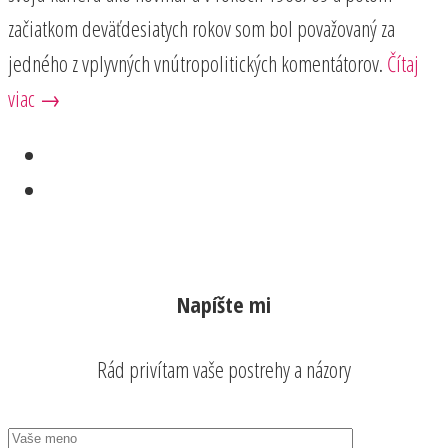
začiatkom deväťdesiatych rokov som bol považovaný za
jedného z vplyvných vnútropolitických komentátorov.
Čítaj
viac →
Napíšte mi
Rád privítam vaše postrehy a názory