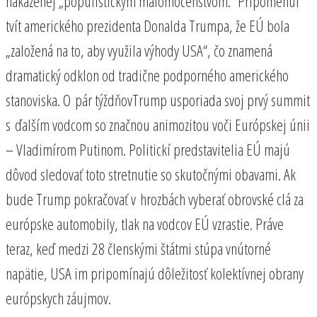
nakazenej „populistickým malomocenstvom.“ Pripomenul
tvít amerického prezidenta Donalda Trumpa, že EÚ bola
„založená na to, aby využila výhody USA“, čo znamená
dramatický odklon od tradične podporného amerického
stanoviska. O pár týždňovTrump usporiada svoj prvý summit
s ďalším vodcom so značnou animozitou voči Európskej únii
– Vladimírom Putinom. Politickí predstavitelia EÚ majú
dôvod sledovať toto stretnutie so skutočnými obavami. Ak
bude Trump pokračovať v hrozbách vyberať obrovské clá za
európske automobily, tlak na vodcov EÚ vzrastie. Práve
teraz, keď medzi 28 členskými štátmi stúpa vnútorné
napätie, USA im pripomínajú dôležitosť kolektívnej obrany
európskych záujmov.