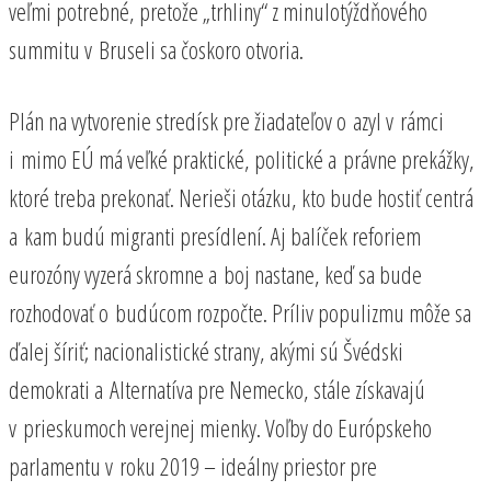
veľmi potrebné, pretože „trhliny“ z minulotýždňového
summitu v Bruseli sa čoskoro otvoria.
Plán na vytvorenie stredísk pre žiadateľov o azyl v rámci
i mimo EÚ má veľké praktické, politické a právne prekážky,
ktoré treba prekonať. Nerieši otázku, kto bude hostiť centrá
a kam budú migranti presídlení. Aj balíček reforiem
eurozóny vyzerá skromne a boj nastane, keď sa bude
rozhodovať o budúcom rozpočte. Príliv populizmu môže sa
ďalej šíriť; nacionalistické strany, akými sú Švédski
demokrati a Alternatíva pre Nemecko, stále získavajú
v prieskumoch verejnej mienky. Voľby do Európskeho
parlamentu v roku 2019 – ideálny priestor pre