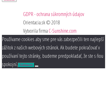
GDPR - ochrana súkromných údajov
Orientacia.sk © 2018
Vytvorila firma
C-Sunshine.com
Používame cookies aby sme pre vás zabezpečili ten najlepší
zážitok z našich webových stránok. Ak budete pokračovať v
používaní tejto stránky, budeme predpokladať, že ste s ňou
spokojní.
Súhlasím