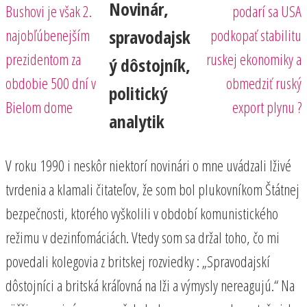
Novinár,
Bushovi je však 2.
podarí sa USA
najobľúbenejším
podkopať stabilitu
spravodajsk
prezidentom za
ruskej ekonomiky a
ý dôstojník,
obdobie 500 dní v
obmedziť ruský
politický
Bielom dome
export plynu ?
analytik
V roku 1990 i neskôr niektorí novinári o mne uvádzali lživé
tvrdenia a klamali čitateľov, že som bol plukovníkom Štátnej
bezpečnosti, ktorého vyškolili v období komunistického
režimu v dezinfomáciách. Vtedy som sa držal toho, čo mi
povedali kolegovia z britskej rozviedky : „Spravodajskí
dôstojníci a britská kráľovná na lži a výmysly nereagujú.“ Na