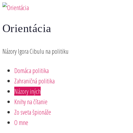
Preskočiť
na
Orientácia
obsah
Názory Igora Cibulu na politiku
Domáca politika
Zahraničná politika
Názory iných
Knihy na čítanie
Zo sveta špionáže
O mne