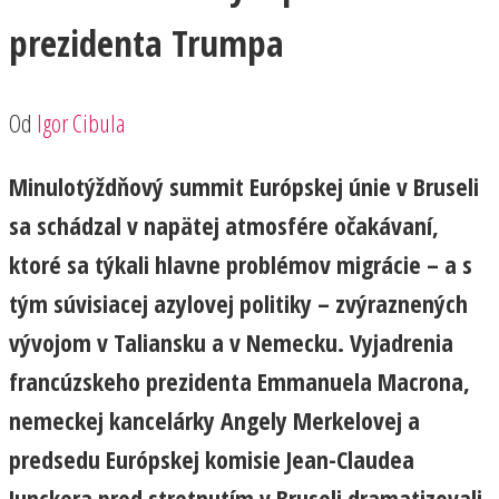
prezidenta Trumpa
Od
Igor Cibula
Minulotýždňový summit Európskej únie v Bruseli
sa schádzal v napätej atmosfére očakávaní,
ktoré sa týkali hlavne problémov migrácie – a s
tým súvisiacej azylovej politiky – zvýraznených
vývojom v Taliansku a v Nemecku. Vyjadrenia
francúzskeho prezidenta Emmanuela Macrona,
nemeckej kancelárky Angely Merkelovej a
predsedu Európskej komisie Jean-Claudea
Junckera pred stretnutím v Bruseli dramatizovali