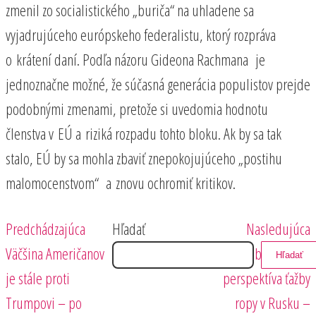
zmenil zo socialistického „buriča“ na uhladene sa
vyjadrujúceho európskeho federalistu, ktorý rozpráva
o krátení daní. Podľa názoru Gideona Rachmana je
jednoznačne možné, že súčasná generácia populistov prejde
podobnými zmenami, pretože si uvedomia hodnotu
členstva v EÚ a riziká rozpadu tohto bloku. Ak by sa tak
stalo, EÚ by sa mohla zbaviť znepokojujúceho „postihu
malomocenstvom“ a znovu ochromiť kritikov.
Predchádzajúci
Nasledujúci
Navigácia
Predchádzajúca
Hľadať
Nasledujúca
príspevok
príspevok
Väčšina Američanov
Problematická
Hľadať
v
je stále proti
perspektíva ťažby
článku
Trumpovi – po
ropy v Rusku –