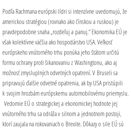
Podľa Rachmana európski lídri si intenzívne uvedomujú, že
americkou stratégiou (rovnako ako čínskou a ruskou) je
pravdepodobne snaha „rozdeľuj a panuj.“ Ekonomika EÚ je
však kolektívne väčšia ako hospodárstvo USA. Veľkosť
európskeho vnútorného trhu ponúka jeho štátom určitú
formu ochrany proti šikanovaniu z Washingtonu, ako aj
možnosť zmysluplných odvetných opatrení. V Bruseli sa
pripravujú ďalšie odvetné opatrenia, ak by USA pristúpili
k svojim hrozbám európskemu automobilovému priemyslu.
Vedomie EÚ o strategickej a ekonomickej hodnote jej
vnútorného trhu sa odráža v silnom a jednotnom postoji,
ktorí zaujala na rokovaniach o Brexite. Dôkazy o sile EÚ sú