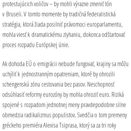
protestujúcich voličov – by mohli výrazne zmeniť tón
v Bruseli. V tomto momente by tradičná federalistická
stratégia, ktorá žiada posilniť právomoci europarlamentu,
mohla viesť k dramatickému zlyhaniu, dokonca odštartovať
proces rozpadu Európskej únie.
Ak dohoda EÚ o emigrácii nebude fungovať, krajiny sa môžu
uchýliť k jednostranným opatreniam, ktoré by ohrozili
schengenskú zónu cestovania bez pasov. Neschopnosť
odsúhlasiť reformy eurozóny by mohla ohroziť euro. Riziká
spojené s rozpadom jednotnej meny pravdepodobne silne
obmedzia radikalizmus populistov. Svedčia o tom premeny
gréckeho premiéra Alexisa Tsiprasa, ktorý sa za tri roky