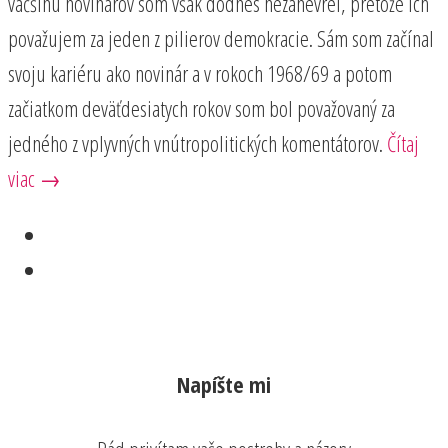
väčšinu novinárov som však dodnes nezanevrel, pretože ich
považujem za jeden z pilierov demokracie. Sám som začínal
svoju kariéru ako novinár a v rokoch 1968/69 a potom
začiatkom deväťdesiatych rokov som bol považovaný za
jedného z vplyvných vnútropolitických komentátorov.
Čítaj
viac →
Napíšte mi