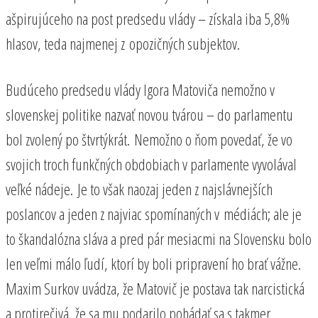
ašpirujúceho na post predsedu vlády – získala iba 5,8%
hlasov, teda najmenej z opozičných subjektov.
Budúceho predsedu vlády Igora Matoviča nemožno v
slovenskej politike nazvať novou tvárou – do parlamentu
bol zvolený po štvrtýkrát. Nemožno o ňom povedať, že vo
svojich troch funkčných obdobiach v parlamente vyvolával
veľké nádeje. Je to však naozaj jeden z najslávnejších
poslancov a jeden z najviac spomínaných v médiách; ale je
to škandalózna sláva a pred pár mesiacmi na Slovensku bolo
len veľmi málo ľudí, ktorí by boli pripravení ho brať vážne.
Maxim Surkov uvádza, že Matovič je postava tak narcistická
a protirečivá, že sa mu podarilo pohádať sa s takmer