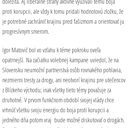
dôležitá. Aj liberálne strany aktívne využívali tému boja
proti korupcii, ale vždy k tomu pridali hodnotovú zložku, že
je potrebné zachrániť krajinu pred fašizmom a orientovať ju
progresívnym smerom.
Igor Matovič bol vo vzťahu k téme pokroku oveľa
opatrnejší. Na začiatku volebnej kampane uviedol, že na
Slovensku neumožní partnerstvá osôb rovnakého pohlavia,
nezmierni tresty za drogy, ani neotvorí krajinu pre utečencov
z Blízkeho východu; inak všetky tieto témy považuje za
druhotné. V prvom funkčnom období svojej vlády chce
vrhnúť všetku svoju energiu do boja proti korupcii a
jedného dňa potom vraj bude možné diskutovať o drogách.