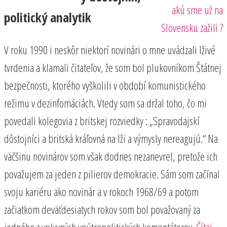
akú sme už na
politický analytik
Slovensku zažili ?
V roku 1990 i neskôr niektorí novinári o mne uvádzali lživé
tvrdenia a klamali čitateľov, že som bol plukovníkom Štátnej
bezpečnosti, ktorého vyškolili v období komunistického
režimu v dezinfomáciách. Vtedy som sa držal toho, čo mi
povedali kolegovia z britskej rozviedky : „Spravodajskí
dôstojníci a britská kráľovná na lži a výmysly nereagujú.“ Na
väčšinu novinárov som však dodnes nezanevrel, pretože ich
považujem za jeden z pilierov demokracie. Sám som začínal
svoju kariéru ako novinár a v rokoch 1968/69 a potom
začiatkom deväťdesiatych rokov som bol považovaný za