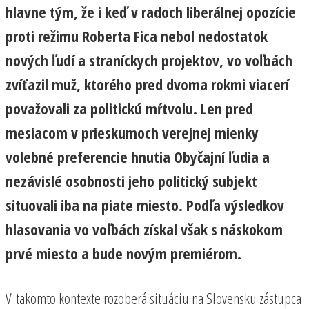
hlavne tým, že i keď v radoch liberálnej opozície
proti režimu Roberta Fica nebol nedostatok
nových ľudí a straníckych projektov, vo voľbách
zvíťazil muž, ktorého pred dvoma rokmi viacerí
považovali za politickú mŕtvolu. Len pred
mesiacom v prieskumoch verejnej mienky
volebné preferencie hnutia Obyčajní ľudia a
nezávislé osobnosti jeho politický subjekt
situovali iba na piate miesto. Podľa výsledkov
hlasovania vo voľbách získal však s náskokom
prvé miesto a bude novým premiérom.
V takomto kontexte rozoberá situáciu na Slovensku zástupca