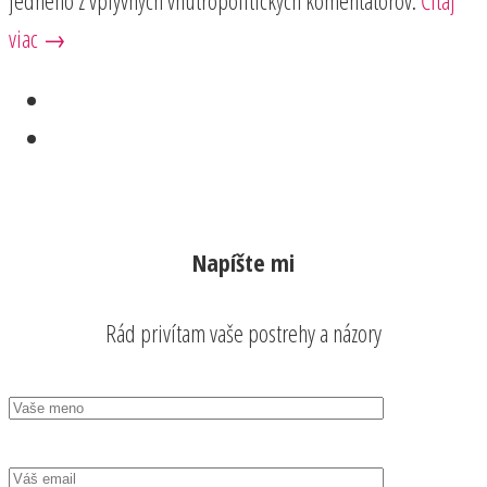
jedného z vplyvných vnútropolitických komentátorov.
Čítaj
viac →
Napíšte mi
Rád privítam vaše postrehy a názory