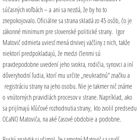
súčasných voľbách – a ani sa nezdá, že by ho to
znepokojovalo. Oficiálne sa strana skladá zo 45 osôb, čo je
zákonné minimum pre slovenské politické strany. Igor
Matovič odmieta uviesť mená drvivej väčšiny z nich, takže
niektorí predpokladajú, že medzi členmi sú
pravdepodobne uvedení jeho svokra, rodičia, synovci a iní
dôveryhodní ľudia, ktorí mu určite „neukradnú“ značku a
registráciu strany na jeho osobu. Nie je takmer nič známe
o vnútorných pravidlách procesov v strane. Napríklad, ako
sa prijímajú kľúčové rozhodnutia strany, kto zvolil predsedu
OĽaNO Matoviča, na aké časové obdobie a podobne.
Ruský analytik si všimol, že samotný Matovič sa snaží