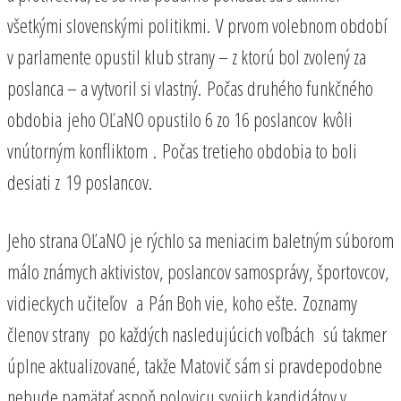
všetkými slovenskými politikmi. V prvom volebnom období
v parlamente opustil klub strany – z ktorú bol zvolený za
poslanca – a vytvoril si vlastný. Počas druhého funkčného
obdobia jeho OĽaNO opustilo 6 zo 16 poslancov kvôli
vnútorným konfliktom . Počas tretieho obdobia to boli
desiati z 19 poslancov.
Jeho strana OĽaNO je rýchlo sa meniacim baletným súborom
málo známych aktivistov, poslancov samosprávy, športovcov,
vidieckych učiteľov a Pán Boh vie, koho ešte. Zoznamy
členov strany po každých nasledujúcich voľbách sú takmer
úplne aktualizované, takže Matovič sám si pravdepodobne
nebude pamätať aspoň polovicu svojich kandidátov v