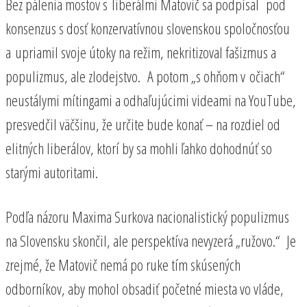
Bez pálenia mostov s liberálmi Matovič sa podpísal pod
konsenzus s dosť konzervatívnou slovenskou spoločnosťou
a upriamil svoje útoky na režim, nekritizoval fašizmus a
populizmus, ale zlodejstvo. A potom „s ohňom v očiach“
neustálymi mítingami a odhaľujúcimi videami na YouTube,
presvedčil väčšinu, že určite bude konať – na rozdiel od
elitných liberálov, ktorí by sa mohli ľahko dohodnúť so
starými autoritami.
Podľa názoru Maxima Surkova nacionalistický populizmus
na Slovensku skončil, ale perspektíva nevyzerá „ružovo.“ Je
zrejmé, že Matovič nemá po ruke tím skúsených
odborníkov, aby mohol obsadiť početné miesta vo vláde,