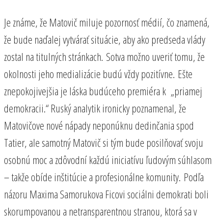
Je známe, že Matovič miluje pozornosť médií, čo znamená,
že bude naďalej vytvárať situácie, aby ako predseda vlády
zostal na titulných stránkach. Sotva možno uveriť tomu, že
okolnosti jeho medializácie budú vždy pozitívne. Ešte
znepokojivejšia je láska budúceho premiéra k „priamej
demokracii.“ Ruský analytik ironicky poznamenal, že
Matovičove nové nápady neponúknu dedinčania spod
Tatier, ale samotný Matovič si tým bude posilňovať svoju
osobnú moc a zdôvodní každú iniciatívu ľudovým súhlasom
– takže obíde inštitúcie a profesionálne komunity. Podľa
názoru Maxima Samorukova Ficovi sociálni demokrati boli
skorumpovanou a netransparentnou stranou, ktorá sa v