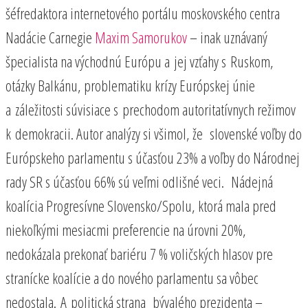
šéfredaktora internetového portálu moskovského centra
Nadácie Carnegie
Maxim Samorukov
– inak uznávaný
špecialista na východnú Európu a jej vzťahy s Ruskom,
otázky Balkánu, problematiku krízy Európskej únie
a záležitosti súvisiace s prechodom autoritatívnych režimov
k demokracii. Autor analýzy si všimol, že slovenské voľby do
Európskeho parlamentu s účasťou 23% a voľby do Národnej
rady SR s účasťou 66% sú veľmi odlišné veci. Nádejná
koalícia Progresívne Slovensko/Spolu, ktorá mala pred
niekoľkými mesiacmi preferencie na úrovni 20%,
nedokázala prekonať bariéru 7 % voličských hlasov pre
stranícke koalície a do nového parlamentu sa vôbec
nedostala. A politická strana bývalého prezidenta –