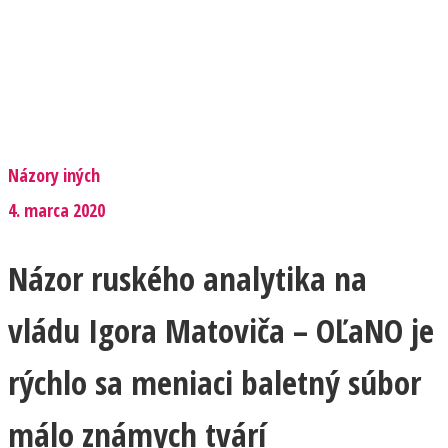
Názory iných
4. marca 2020
Názor ruského analytika na
vládu Igora Matoviča – OĽaNO je
rýchlo sa meniaci baletný súbor
málo známych tvárí