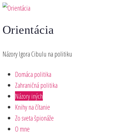
Preskočiť
na
Orientácia
obsah
Názory Igora Cibulu na politiku
Domáca politika
Zahraničná politika
Názory iných
Knihy na čítanie
Zo sveta špionáže
O mne