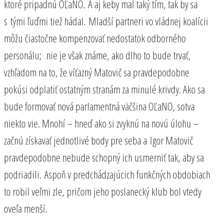
ktoré pripadnú OĽaNO. A aj keby mal taký tím, tak by sa
s tými ľuďmi tiež hádal. Mladší partneri vo vládnej koalícii
môžu čiastočne kompenzovať nedostatok odborného
personálu; nie je však známe, ako dlho to bude trvať,
vzhľadom na to, že víťazný Matovič sa pravdepodobne
pokúsi odplatiť ostatným stranám za minulé krivdy. Ako sa
bude formovať nová parlamentná väčšina OĽaNO, sotva
niekto vie. Mnohí – hneď ako si zvyknú na novú úlohu –
začnú získavať jednotlivé body pre seba a Igor Matovič
pravdepodobne nebude schopný ich usmerniť tak, aby sa
podriadili. Aspoň v predchádzajúcich funkčných obdobiach
to robil veľmi zle, pričom jeho poslanecký klub bol vtedy
oveľa menší.