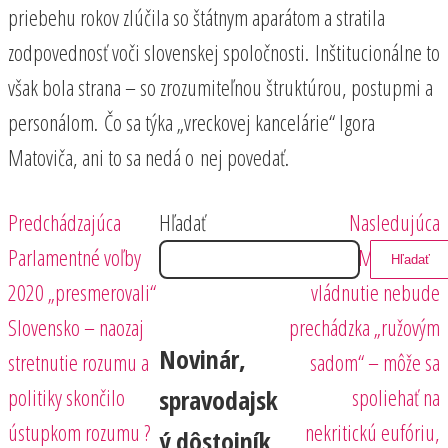
priebehu rokov zlúčila so štátnym aparátom a stratila
zodpovednosť voči slovenskej spoločnosti. Inštitucionálne to
však bola strana – so zrozumiteľnou štruktúrou, postupmi a
personálom. Čo sa týka „vreckovej kancelárie“ Igora
Matoviča, ani to sa nedá o nej povedať.
Predchádzajúci
Nasledujúci
Navigácia
Predchádzajúca
Hľadať
Nasledujúca
príspevok
príspevok
Parlamentné voľby
Matovičove
Hľadať
v
2020 „presmerovali“
vládnutie nebude
článku
Slovensko – naozaj
prechádzka „ružovým
Novinár,
stretnutie rozumu a
sadom“ – môže sa
politiky skončilo
spoliehať na
spravodajsk
ústupkom rozumu ?
nekritickú eufóriu,
ý dôstojník,