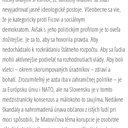
nevyjadrovať jasné ideologické postoje. Všeobecne sa vie,
že je kategoricky proti Ficovi a sociálnym
demokratom. Avšak s jeho politickým profilom je to oveľa
zložitejšie. Je za to, aby sa hovorila pravda. Aby
nedochádzalo k rozkrádaniu štátneho rozpočtu. Aby sa ľudia
mohli aktívnejšie podieľať na rozhodnutiach vlády. Aby boli
všetci – okrem skorumpovaných úradníkov – zdraví a
bohatí. Zrozumiteľný je azda iba v zahraničnej politike – je
za Európsku úniu i NATO, ale na Slovensku je v tomto
medzistranícky konsenzus a málokoho to zaujíma. Nedávne
škandály a nahromadená únava občanov z istých ľudí pri
moci spôsobili, že Matovičova téma korupcie je osobitne