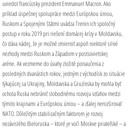
uviedol francúzsky prezident Emmanuel Macron. Ako
príklad úspešnej spolupráce medzi Európskou úniou,
Ruskom a Spojenými štátmi uvádza Trenin ich spoločný
postup v roku 2019 pri riešení domácej krízy v Moldavsku,
čo dáva nádej, že je možné zmierniť aspoň niektoré silné
nezhody medzi Ruskom a Západom v postsovietskej
aréne. Ak vezmeme do úvahy zložité ponaučenia z
posledných dvanástich rokov, jedným z východísk zo situácie
týkajúcej sa Ukrajiny, Moldavska a Gruzínska by mohla byť
ochota Ruska nebrániť slobodnému rozvoju vzťahov medzi
týmito krajinami a Európskou úniou – a ďalej nerozširovať
NATO. Dôležitým stabilizačným faktorom je rozvoj
nezávislého Bieloruska – ktoré je voči Moskve priateľské – a