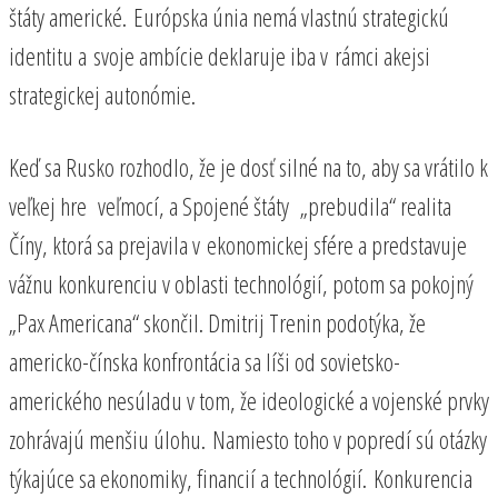
štáty americké. Európska únia nemá vlastnú strategickú
identitu a svoje ambície deklaruje iba v rámci akejsi
strategickej autonómie.
Keď sa Rusko rozhodlo, že je dosť silné na to, aby sa vrátilo k
veľkej hre veľmocí, a Spojené štáty „prebudila“ realita
Číny, ktorá sa prejavila v ekonomickej sfére a predstavuje
vážnu konkurenciu v oblasti technológií, potom sa pokojný
„Pax Americana“ skončil. Dmitrij Trenin podotýka, že
americko-čínska konfrontácia sa líši od sovietsko-
amerického nesúladu v tom, že ideologické a vojenské prvky
zohrávajú menšiu úlohu. Namiesto toho v popredí sú otázky
týkajúce sa ekonomiky, financií a technológií. Konkurencia