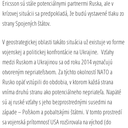
Ericsson sú stále potenciálnymi partnermi Ruska, ale v
krízovej situácii sa predpokladá, že budú vystavené tlaku zo
strany Spojených štátov.
V geostrategickej oblasti takáto situácia už existuje vo forme
vojenskej a politickej konfrontácie na Ukrajine. Vzťahy
medzi Ruskom a Ukrajinou sa od roku 2014 vyznačujú
otvoreným nepriateľstvom. Za týchto okolností NATO a
Rusko opäť vstúpili do obdobia, v ktorom každá strana
vníma druhú stranu ako potenciálneho nepriateľa. Napäté
sú aj ruské vzťahy s jeho bezprostrednými susedmi na
západe – Poľskom a pobaltskými štátmi. V tomto prostredí
sa vojenská prítomnosť USA rozširovala na východ (do