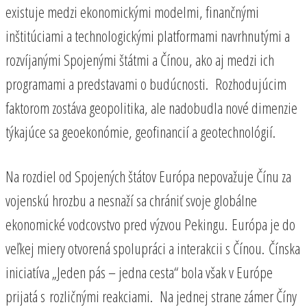
existuje medzi ekonomickými modelmi, finančnými
inštitúciami a technologickými platformami navrhnutými a
rozvíjanými Spojenými štátmi a Čínou, ako aj medzi ich
programami a predstavami o budúcnosti. Rozhodujúcim
faktorom zostáva geopolitika, ale nadobudla nové dimenzie
týkajúce sa geoekonómie, geofinancií a geotechnológií.
Na rozdiel od Spojených štátov Európa nepovažuje Čínu za
vojenskú hrozbu a nesnaží sa chrániť svoje globálne
ekonomické vodcovstvo pred výzvou Pekingu. Európa je do
veľkej miery otvorená spolupráci a interakcii s Čínou. Čínska
iniciatíva „Jeden pás – jedna cesta“ bola však v Európe
prijatá s rozličnými reakciami. Na jednej strane zámer Číny