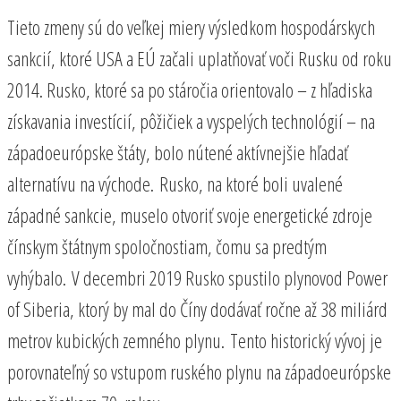
Tieto zmeny sú do veľkej miery výsledkom hospodárskych
sankcií, ktoré USA a EÚ začali uplatňovať voči Rusku od roku
2014. Rusko, ktoré sa po stáročia orientovalo – z hľadiska
získavania investícií, pôžičiek a vyspelých technológií – na
západoeurópske štáty, bolo nútené aktívnejšie hľadať
alternatívu na východe. Rusko, na ktoré boli uvalené
západné sankcie, muselo otvoriť svoje energetické zdroje
čínskym štátnym spoločnostiam, čomu sa predtým
vyhýbalo. V decembri 2019 Rusko spustilo plynovod Power
of Siberia, ktorý by mal do Číny dodávať ročne až 38 miliárd
metrov kubických zemného plynu. Tento historický vývoj je
porovnateľný so vstupom ruského plynu na západoeurópske