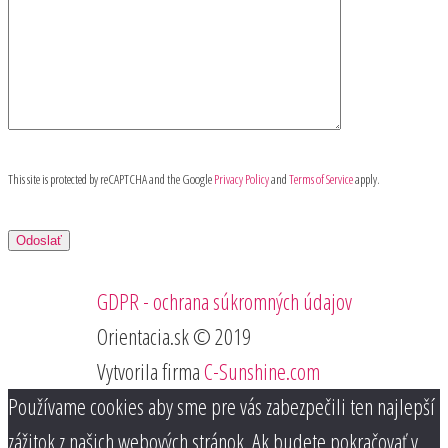
This site is protected by reCAPTCHA and the Google
Privacy Policy
and
Terms of Service
apply.
GDPR - ochrana súkromných údajov
Orientacia.sk © 2019
Vytvorila firma
C-Sunshine.com
Používame cookies aby sme pre vás zabezpečili ten najlepší
zážitok z našich webových stránok. Ak budete pokračovať v