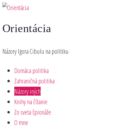
Preskočiť
na
Orientácia
obsah
Názory Igora Cibulu na politiku
Domáca politika
Zahraničná politika
Názory iných
Knihy na čítanie
Zo sveta špionáže
O mne