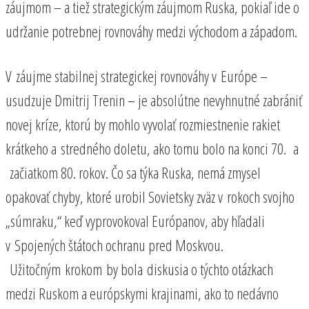
záujmom – a tiež strategickým záujmom Ruska, pokiaľ ide o
udržanie potrebnej rovnováhy medzi východom a západom.
V záujme stabilnej strategickej rovnováhy v Európe –
usudzuje Dmitrij Trenin – je absolútne nevyhnutné zabrániť
novej kríze, ktorú by mohlo vyvolať rozmiestnenie rakiet
krátkeho a stredného doletu, ako tomu bolo na konci 70. a
začiatkom 80. rokov. Čo sa týka Ruska, nemá zmysel
opakovať chyby, ktoré urobil Sovietsky zväz v rokoch svojho
„súmraku,“ keď vyprovokoval Európanov, aby hľadali
v Spojených štátoch ochranu pred Moskvou.
Užitočným krokom by bola diskusia o týchto otázkach
medzi Ruskom a európskymi krajinami, ako to nedávno