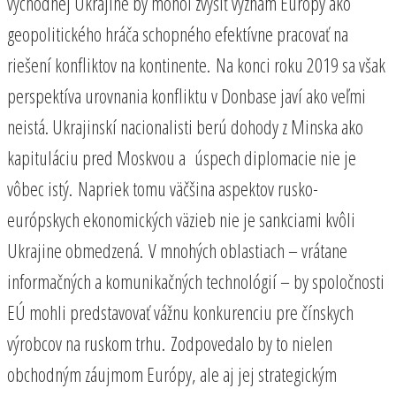
východnej Ukrajine by mohol zvýšiť význam Európy ako
geopolitického hráča schopného efektívne pracovať na
riešení konfliktov na kontinente. Na konci roku 2019 sa však
perspektíva urovnania konfliktu v Donbase javí ako veľmi
neistá. Ukrajinskí nacionalisti berú dohody z Minska ako
kapituláciu pred Moskvou a úspech diplomacie nie je
vôbec istý. Napriek tomu väčšina aspektov rusko-
európskych ekonomických väzieb nie je sankciami kvôli
Ukrajine obmedzená. V mnohých oblastiach – vrátane
informačných a komunikačných technológií – by spoločnosti
EÚ mohli predstavovať vážnu konkurenciu pre čínskych
výrobcov na ruskom trhu. Zodpovedalo by to nielen
obchodným záujmom Európy, ale aj jej strategickým