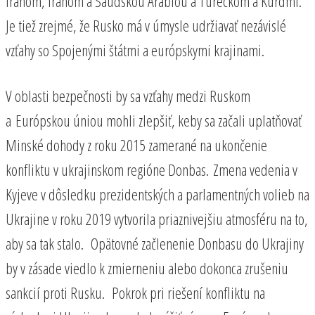
Iránom, Iránom a Saudskou Arábiou a Tureckom a Kurdmi.
Je tiež zrejmé, že Rusko má v úmysle udržiavať nezávislé
vzťahy so Spojenými štátmi a európskymi krajinami.
V oblasti bezpečnosti by sa vzťahy medzi Ruskom
a Európskou úniou mohli zlepšiť, keby sa začali uplatňovať
Minské dohody z roku 2015 zamerané na ukončenie
konfliktu v ukrajinskom regióne Donbas. Zmena vedenia v
Kyjeve v dôsledku prezidentských a parlamentných volieb na
Ukrajine v roku 2019 vytvorila priaznivejšiu atmosféru na to,
aby sa tak stalo. Opätovné začlenenie Donbasu do Ukrajiny
by v zásade viedlo k zmierneniu alebo dokonca zrušeniu
sankcií proti Rusku. Pokrok pri riešení konfliktu na