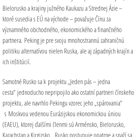
Bielorusko a krajiny južného Kaukazu a Strednej Ázie –
ktoré susedia s EÚ na východe – považuje Čínu za
významného obchodného, ​​ekonomického a finančného
partnera. Peking je pre svoju mnohostrannú zahraničnú
politiku alternatívou nielen Ruska, ale aj západných krajín a
ich inštitúcií.
Samotné Rusko sa k projektu „Jeden pás – jedna
cesta“ jednoducho nepripojilo ako ostatní partneri čínskeho
projektu, ale navrhlo Pekingu vzorec jeho „spárovania“
s Moskvou vedenou Eurázijskou ekonomickou úniou
(EAEU), ktorej ďalšími členmi sú Arménsko, Bielorusko,
Kazachstan a Kirgizsko. Rusko postupuje opatrne a snaží sa