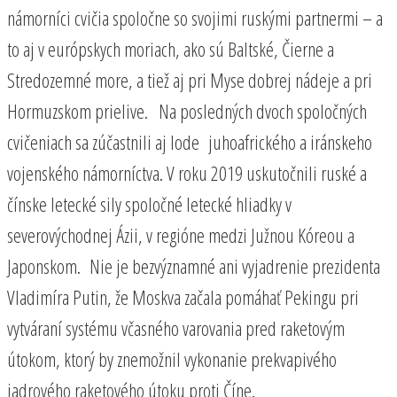
námorníci cvičia spoločne so svojimi ruskými partnermi – a
to aj v európskych moriach, ako sú Baltské, Čierne a
Stredozemné more, a tiež aj pri Myse dobrej nádeje a pri
Hormuzskom prielive. Na posledných dvoch spoločných
cvičeniach sa zúčastnili aj lode juhoafrického a iránskeho
vojenského námorníctva. V roku 2019 uskutočnili ruské a
čínske letecké sily spoločné letecké hliadky v
severovýchodnej Ázii, v regióne medzi Južnou Kóreou a
Japonskom. Nie je bezvýznamné ani vyjadrenie prezidenta
Vladimíra Putin, že Moskva začala pomáhať Pekingu pri
vytváraní systému včasného varovania pred raketovým
útokom, ktorý by znemožnil vykonanie prekvapivého
jadrového raketového útoku proti Číne.