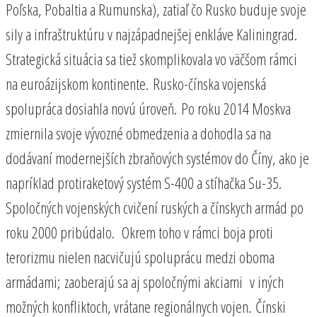
Poľska, Pobaltia a Rumunska), zatiaľ čo Rusko buduje svoje
sily a infraštruktúru v najzápadnejšej enkláve Kaliningrad.
Strategická situácia sa tiež skomplikovala vo väčšom rámci
na euroázijskom kontinente. Rusko-čínska vojenská
spolupráca dosiahla novú úroveň. Po roku 2014 Moskva
zmiernila svoje vývozné obmedzenia a dohodla sa na
dodávaní modernejších zbraňových systémov do Číny, ako je
napríklad protiraketový systém S-400 a stíhačka Su-35.
Spoločných vojenských cvičení ruských a čínskych armád po
roku 2000 pribúdalo. Okrem toho v rámci boja proti
terorizmu nielen nacvičujú spoluprácu medzi oboma
armádami; zaoberajú sa aj spoločnými akciami v iných
možných konfliktoch, vrátane regionálnych vojen. Čínski