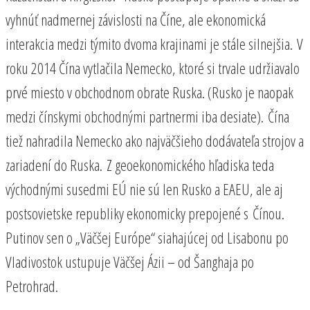
vyhnúť nadmernej závislosti na Číne, ale ekonomická
interakcia medzi týmito dvoma krajinami je stále silnejšia. V
roku 2014 Čína vytlačila Nemecko, ktoré si trvale udržiavalo
prvé miesto v obchodnom obrate Ruska. (Rusko je naopak
medzi čínskymi obchodnými partnermi iba desiate). Čína
tiež nahradila Nemecko ako najväčšieho dodávateľa strojov a
zariadení do Ruska. Z geoekonomického hľadiska teda
východnými susedmi EÚ nie sú len Rusko a EAEU, ale aj
postsovietske republiky ekonomicky prepojené s Čínou.
Putinov sen o „Väčšej Európe“ siahajúcej od Lisabonu po
Vladivostok ustupuje Väčšej Ázii – od Šanghaja po
Petrohrad.