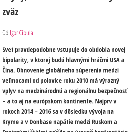
zväz
Od
Igor Cibula
Svet pravdepodobne vstupuje do obdobia novej
bipolarity, v ktorej budú hlavnými hráčmi USA a
Čína. Obnovenie globálneho súperenia medzi
veľmocami od polovice roku 2010 má výrazný
vplyv na medzinárodnú a regionálnu bezpečnosť
– a to aj na európskom kontinente. Najprv v
rokoch 2014 – 2016 sa v dôsledku vývoja na
Kryme a v Donbase napätie medzi Ruskom a
Spojenými štátmi zvýšilo na úroveň konfrontácie,