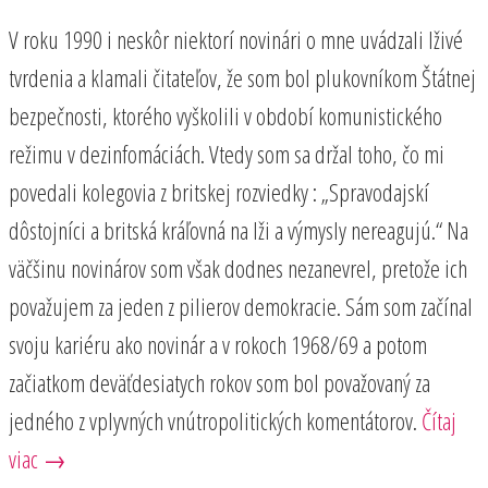
V roku 1990 i neskôr niektorí novinári o mne uvádzali lživé
tvrdenia a klamali čitateľov, že som bol plukovníkom Štátnej
bezpečnosti, ktorého vyškolili v období komunistického
režimu v dezinfomáciách. Vtedy som sa držal toho, čo mi
povedali kolegovia z britskej rozviedky : „Spravodajskí
dôstojníci a britská kráľovná na lži a výmysly nereagujú.“ Na
väčšinu novinárov som však dodnes nezanevrel, pretože ich
považujem za jeden z pilierov demokracie. Sám som začínal
svoju kariéru ako novinár a v rokoch 1968/69 a potom
začiatkom deväťdesiatych rokov som bol považovaný za
jedného z vplyvných vnútropolitických komentátorov.
Čítaj
viac →