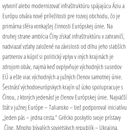
vytvoriť alebo modernizovať infraštruktúru spájajúcu Áziu a
Európu otvára nové príležitosti pre rozvoj obchodu, čo je
primárna sféra vonkajšej činnosti Európskej únie. Na
druhej strane ambícia Číny získať infraštruktúru v zahraničí,
nadviazať vzťahy založené na závislosti od dlhu jeho slabších
partnerov a kúpiť si politický vplyv v iných krajinách je
zdrojom obáv, najmä keď ovplyvňuje východných susedov
EÚ a ešte viac východných a južných členov samotnej únie.
Šestnásť východoeurópskych krajín už úzko spolupracuje s
Čínou, z ktorých jedenásť je členov Európskej únie. Najväčší
štát v južnej Európe – Taliansko – tiež podporoval iniciatívu
„Jeden pás – jedna cesta.“ Grécko poskytlo svoje prístavy
Číne. Mnoho bývalých sovietskych republík – Ukrajina,