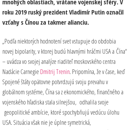
mnohých oblastiach, vrátane vojenskej sféry. V
roku 2019 ruský prezident Vladimír Putin označil
vzťahy s Čínou za takmer alianciu.
„Podľa niektorých hodnotení svet vstupuje do obdobia
novej bipolarity, v ktorej budú hlavnými hráčmi USA a Čína“
– uvádza vo svojej analýze riaditeľ moskovského centra
Nadácie Carnegie
Dmitrij Trenin
. Pripomína, že v čase, keď
Spojené štáty opätovne potvrdzujú svoju prevahu v
globálnom systéme, Čína sa z ekonomického, finančného a
vojenského hľadiska stala silnejšou, odhalila svoje
geopolitické ambície, ktoré spochybňujú vedúcu úlohu
USA. Situácia však nie je úplne symetrická,