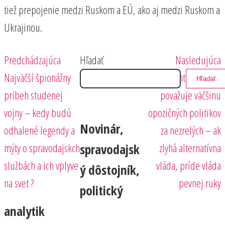
tiež prepojenie medzi Ruskom a EÚ, ako aj medzi Ruskom a
Ukrajinou.
Predchádzajúci
Nasledujúci
Navigácia
Predchádzajúca
Hľadať
Nasledujúca
príspevok
príspevok
Najväčší špionážny
Disident Mikloško
Hľadať
v
príbeh studenej
považuje väčšinu
článku
vojny – kedy budú
opozičných politikov
Novinár,
odhalené legendy a
za nezrelých – ak
mýty o spravodajskch
zlyhá alternatívna
spravodajsk
službách a ich vplyve
vláda, príde vláda
ý dôstojník,
na svet ?
pevnej ruky
politický
analytik