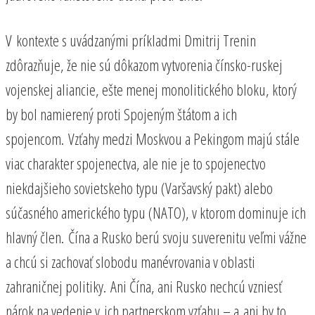
V kontexte s uvádzanými príkladmi Dmitrij Trenin
zdôrazňuje, že nie sú dôkazom vytvorenia čínsko-ruskej
vojenskej aliancie, ešte menej monolitického bloku, ktorý
by bol namierený proti Spojeným štátom a ich
spojencom. Vzťahy medzi Moskvou a Pekingom majú stále
viac charakter spojenectva, ale nie je to spojenectvo
niekdajšieho sovietskeho typu (Varšavský pakt) alebo
súčasného amerického typu (NATO), v ktorom dominuje ich
hlavný člen. Čína a Rusko berú svoju suverenitu veľmi vážne
a chcú si zachovať slobodu manévrovania v oblasti
zahraničnej politiky. Ani Čína, ani Rusko nechcú vzniesť
nárok na vedenie v ich partnerskom vzťahu – a ani by to