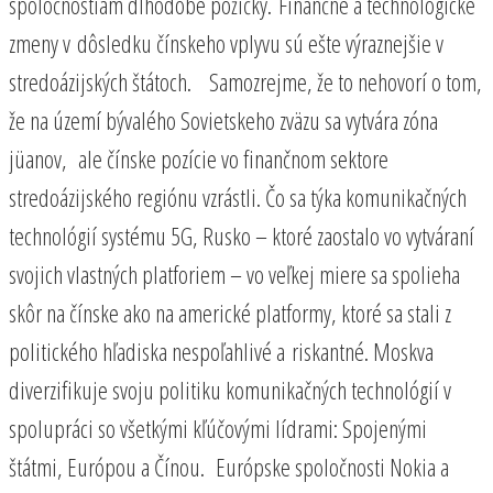
spoločnostiam dlhodobé pôžičky. Finančné a technologické
zmeny v dôsledku čínskeho vplyvu sú ešte výraznejšie v
stredoázijských štátoch. Samozrejme, že to nehovorí o tom,
že na území bývalého Sovietskeho zväzu sa vytvára zóna
jüanov, ale čínske pozície vo finančnom sektore
stredoázijského regiónu vzrástli. Čo sa týka komunikačných
technológií systému 5G, Rusko – ktoré zaostalo vo vytváraní
svojich vlastných platforiem – vo veľkej miere sa spolieha
skôr na čínske ako na americké platformy, ktoré sa stali z
politického hľadiska nespoľahlivé a riskantné. Moskva
diverzifikuje svoju politiku komunikačných technológií v
spolupráci so všetkými kľúčovými lídrami: Spojenými
štátmi, Európou a Čínou. Európske spoločnosti Nokia a