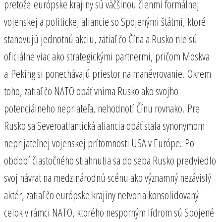
pretože európske krajiny sú väčšinou členmi formálnej
vojenskej a politickej aliancie so Spojenými štátmi, ktoré
stanovujú jednotnú akciu, zatiaľ čo Čína a Rusko nie sú
oficiálne viac ako strategickými partnermi, pričom Moskva
a Peking si ponechávajú priestor na manévrovanie. Okrem
toho, zatiaľ čo NATO opäť vníma Rusko ako svojho
potenciálneho nepriateľa, nehodnotí Čínu rovnako. Pre
Rusko sa Severoatlantická aliancia opäť stala synonymom
neprijateľnej vojenskej prítomnosti USA v Európe. Po
období čiastočného stiahnutia sa do seba Rusko predviedlo
svoj návrat na medzinárodnú scénu ako významný nezávislý
aktér, zatiaľ čo európske krajiny netvoria konsolidovaný
celok v rámci NATO, ktorého nesporným lídrom sú Spojené