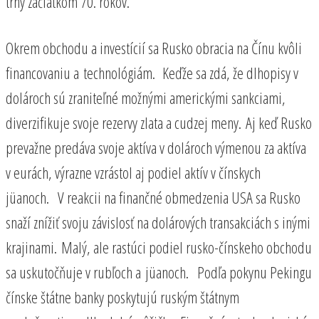
trhy začiatkom 70. rokov.
Okrem obchodu a investícií sa Rusko obracia na Čínu kvôli
financovaniu a technológiám. Keďže sa zdá, že dlhopisy v
dolároch sú zraniteľné možnými americkými sankciami,
diverzifikuje svoje rezervy zlata a cudzej meny. Aj keď Rusko
prevažne predáva svoje aktíva v dolároch výmenou za aktíva
v eurách, výrazne vzrástol aj podiel aktív v čínskych
jüanoch. V reakcii na finančné obmedzenia USA sa Rusko
snaží znížiť svoju závislosť na dolárových transakciách s inými
krajinami. Malý, ale rastúci podiel rusko-čínskeho obchodu
sa uskutočňuje v rubľoch a jüanoch. Podľa pokynu Pekingu
čínske štátne banky poskytujú ruským štátnym