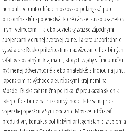
nemohli. V tomto ohľade moskovsko-pekingské puto
pripomína skôr spojenectvá, ktoré cárske Rusko uzavrelo s
inými veľmocami – alebo Sovietsky zväz so západnými
spojencami v druhej svetovej vojne. Takéto usporiadanie
vytvára pre Rusko príležitosti na nadväzovanie flexibilných
vzťahov s ostatnými krajinami, ktorých vzťahy s Čínou môžu
byť menej dôveryhodné alebo priateľské: s Indiou na juhu,
Japonskom na východe a európskymi krajinami na
západe. Ruská zahraničná politika už preukázala sklon k
takejto flexibilite na Blízkom východe, kde sa napriek
vojenskej operácii v Sýrii podarilo Moskve udržiavať
produktívny kontakt s politickými antagonistami: Izraelom a