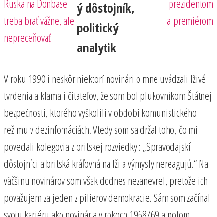
Ruska na Donbase
prezidentom
ý dôstojník,
treba brať vážne, ale
a premiérom
politický
nepreceňovať
analytik
V roku 1990 i neskôr niektorí novinári o mne uvádzali lživé
tvrdenia a klamali čitateľov, že som bol plukovníkom Štátnej
bezpečnosti, ktorého vyškolili v období komunistického
režimu v dezinfomáciách. Vtedy som sa držal toho, čo mi
povedali kolegovia z britskej rozviedky : „Spravodajskí
dôstojníci a britská kráľovná na lži a výmysly nereagujú.“ Na
väčšinu novinárov som však dodnes nezanevrel, pretože ich
považujem za jeden z pilierov demokracie. Sám som začínal
svoju kariéru ako novinár a v rokoch 1968/69 a potom