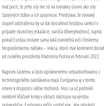
mať pocit, že jeho sily nie sú na rovnakej úrovni ako sily
Spojených štátov a ich spojencov. Predstava, že rovnaký
stupeň odstrašenia by sa dal dosiahnuť hrozbou sankcií v
prípade skutočnej eskalácie, narúša dôveryhodnosť, najmä
pokiaľ Európa zostane sama taká zraniteľná voči čínskemu
hospodárskemu nátlaku – lekcia, ktorú mal kontinent dostať
od ruského prezidenta Vladimíra Putina vo februári 2022.
Napriek častému a často oprávnenému sebaobviňovaniu z
technologického zaostávania majú Európania aj v tomto
smere k dispozícii vážne možnosti. Hoci sa už podnikli
niektoré kľúčové kroky v oblasti nástrojov na výrobu
polovodičov, Európania môžu urobiť viac, aby zabránili