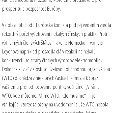
prosperitu a bezpečnosť Európy.
V oblasti obchodu Európska komisia pod jej vedením viedla
rekordný počet vyšetrovaní nekalých čínskych praktík. Proti
vôli silných členských štátov – ako je Nemecko – von der
Leyenová napríklad presadila clá v reakcii na nekalú
konkurenciu zo strany čínskych výrobcov elektromobilov.
Dokonca aj v súvislosti so Svetovou obchodnou organizáciou
(WTO) dochádza v niektorých častiach komisie k čoraz
väčšiemu prehodnocovaniu politiky voči Číne. „V rámci
WTO, kde môžeme. Mimo WTO, kde musíme“ – je
vznikajúci vzorec založený na uvedomení si, že WTO nebola
vytvorená na riešenie gigantickej autoritárskej štátno-