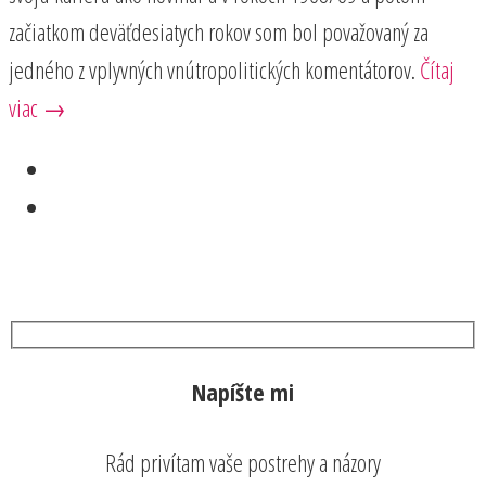
začiatkom deväťdesiatych rokov som bol považovaný za
jedného z vplyvných vnútropolitických komentátorov.
Čítaj
viac →
Napíšte mi
Rád privítam vaše postrehy a názory