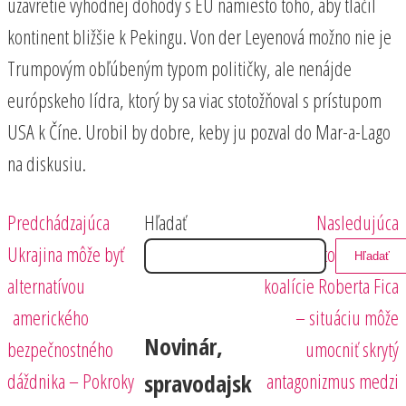
uzavretie výhodnej dohody s EÚ namiesto toho, aby tlačil
kontinent bližšie k Pekingu. Von der Leyenová možno nie je
Trumpovým obľúbeným typom političky, ale nenájde
európskeho lídra, ktorý by sa viac stotožňoval s prístupom
USA k Číne. Urobil by dobre, keby ju pozval do Mar-a-Lago
na diskusiu.
Predchádzajúci
Nasledujúci
Navigácia
Predchádzajúca
Hľadať
Nasledujúca
príspevok
príspevok
Ukrajina môže byť
Neistoty krehkej
Hľadať
v
alternatívou
koalície Roberta Fica
článku
amerického
– situáciu môže
Novinár,
bezpečnostného
umocniť skrytý
dáždnika – Pokroky
antagonizmus medzi
spravodajsk