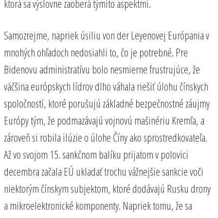
ktorá sa výslovne zaoberá týmito aspektmi.
Samozrejme, napriek úsiliu von der Leyenovej Európania v
mnohých ohľadoch nedosiahli to, čo je potrebné. Pre
Bidenovu administratívu bolo nesmierne frustrujúce, že
väčšina európskych lídrov dlho váhala riešiť úlohu čínskych
spoločností, ktoré porušujú základné bezpečnostné záujmy
Európy tým, že podmazávajú vojnovú mašinériu Kremľa, a
zároveň si robila ilúzie o úlohe Číny ako sprostredkovateľa.
Až vo svojom 15. sankčnom balíku prijatom v polovici
decembra začala EÚ ukladať trochu vážnejšie sankcie voči
niektorým čínskym subjektom, ktoré dodávajú Rusku drony
a mikroelektronické komponenty. Napriek tomu, že sa