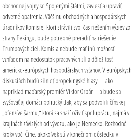
obchodnej vojny so Spojenými štátmi, zaviesť a upraviť
odvetné opatrenia. Väčšinu obchodných a hospodárskych
úradníkov Komisie, ktorí strávili svoj čas riešením výziev zo
strany Pekingu, bude potrebné preradiť na riešenie
Trumpových ciel. Komisia nebude mať inú možnosť
vzhľadom na nedostatok pracovných síl a dôležitosť
americko-európskych hospodárskych vzťahov. V európskych
diskusiách budú silnieť propekingské hlasy – ako
napríklad maďarský premiér Viktor Orbán – a bude sa
zvyšovať aj domáci politický tlak, aby sa podvolili čínskej
„ofenzíve šarmu,“ ktorá sa snaží oživiť spoluprácu, najmä v
krajinách závislých od vývozu, ako je Nemecko. Rozhodné
kroky voči Číne, akokoľvek sú v konečnom dôsledku v