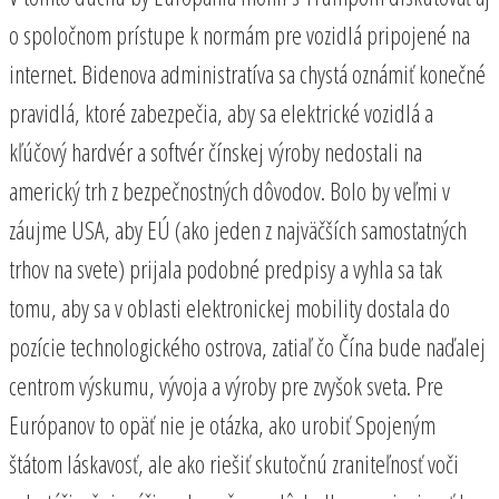
o spoločnom prístupe k normám pre vozidlá pripojené na
internet. Bidenova administratíva sa chystá oznámiť konečné
pravidlá, ktoré zabezpečia, aby sa elektrické vozidlá a
kľúčový hardvér a softvér čínskej výroby nedostali na
americký trh z bezpečnostných dôvodov. Bolo by veľmi v
záujme USA, aby EÚ (ako jeden z najväčších samostatných
trhov na svete) prijala podobné predpisy a vyhla sa tak
tomu, aby sa v oblasti elektronickej mobility dostala do
pozície technologického ostrova, zatiaľ čo Čína bude naďalej
centrom výskumu, vývoja a výroby pre zvyšok sveta. Pre
Európanov to opäť nie je otázka, ako urobiť Spojeným
štátom láskavosť, ale ako riešiť skutočnú zraniteľnosť voči