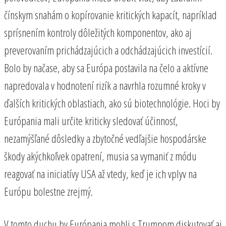
čínskym snahám o kopírovanie kritických kapacít, napríklad
sprísnením kontroly dôležitých komponentov, ako aj
preverovaním prichádzajúcich a odchádzajúcich investícií.
Bolo by načase, aby sa Európa postavila na čelo a aktívne
napredovala v hodnotení rizík a navrhla rozumné kroky v
ďalších kritických oblastiach, ako sú biotechnológie. Hoci by
Európania mali určite kriticky sledovať účinnosť,
nezamýšľané dôsledky a zbytočné vedľajšie hospodárske
škody akýchkoľvek opatrení, musia sa vymaniť z módu
reagovať na iniciatívy USA až vtedy, keď je ich vplyv na
Európu bolestne zrejmý.
V tomto duchu by Európania mohli s Trumpom diskutovať aj