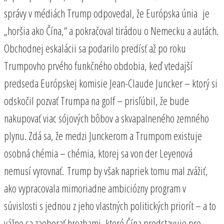
správy v médiách Trump odpovedal, že Európska únia je
„horšia ako Čína,“ a pokračoval tirádou o Nemecku a autách.
Obchodnej eskalácii sa podarilo predísť až po roku
Trumpovho prvého funkčného obdobia, keď vtedajší
predseda Európskej komisie Jean-Claude Juncker – ktorý si
odskočil pozvať Trumpa na golf – prisľúbil, že bude
nakupovať viac sójových bôbov a skvapalneného zemného
plynu. Zdá sa, že medzi Junckerom a Trumpom existuje
osobná chémia – chémia, ktorej sa von der Leyenová
nemusí vyrovnať. Trump by však napriek tomu mal zvážiť,
ako vypracovala mimoriadne ambiciózny program v
súvislosti s jednou z jeho vlastných politických priorít – a to
vážne sa zaoberať hrozbami, ktoré Čína predstavuje pre