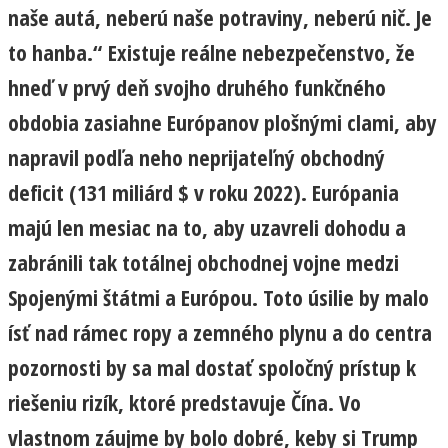
naše autá, neberú naše potraviny, neberú nič. Je
to hanba.“ Existuje reálne nebezpečenstvo, že
hneď v prvý deň svojho druhého funkčného
obdobia zasiahne Európanov plošnými clami, aby
napravil podľa neho neprijateľný obchodný
deficit (131 miliárd $ v roku 2022). Európania
majú len mesiac na to, aby uzavreli dohodu a
zabránili tak totálnej obchodnej vojne medzi
Spojenými štátmi a Európou. Toto úsilie by malo
ísť nad rámec ropy a zemného plynu a do centra
pozornosti by sa mal dostať spoločný prístup k
riešeniu rizík, ktoré predstavuje Čína. Vo
vlastnom záujme by bolo dobré, keby si Trump