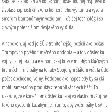
sabotáži a špionáži a v konečnom dôsledku neprispievať k
životaschopnosti čínskeho komerčného výskumu a vývoja
smerom k autonómnym vozidlám – ďalšej technológii so
zjavným potenciálom dvojakého využitia.
A napokon, aj keď je EÚ v zraniteľnejšej pozícii ako počas
Trumpovho prvého funkčného obdobia – a to v dôsledku
vojny na jej prahu a ekonomickej krízy v mnohých kľúčových
krajinách – má páky na to, aby Spojeným štátom vrátila úder
počas obchodnej vojny. Podobne ako naposledy by sa clá
mohli zamerať na produkty z republikánskych bášt. To
ukazuje, že v konečnom dôsledku je aj vo vlastnom záujme
takého egocentrika, akým je Trump, aby využil páky USA na