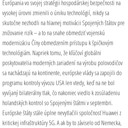
Európania vo svojej stratégii hospodárskej bezpečnosti na
vysokej úrovni zmienili o úniku technológií, nikdy sa
skutočne nezhodli na hlavnej motivácii Spojených štátov pre
znižovanie rizík – a to na snahe obmedziť vojenskú
modernizáciu Číny obmedzením prístupu k špičkovým
technológiám. Napriek tomu, že kľúčoví globálni
poskytovatelia moderných zariadení na výrobu polovodičov
sa nachádzajú na kontinente, európske vlády sa zapojili do
programu kontroly vývozu USA len vtedy, keď na ne bol
vyvíjaný bilaterálny tlak, čo nakoniec viedlo k zosúladeniu
holandských kontrol so Spojenými štátmi v septembri.
Európske štáty stále úplne nevytlačili spoločnosť Huawei z
kritickej infraštruktúry 5G. A ak by to záviselo od Nemecka,