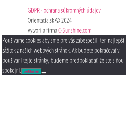
GDPR - ochrana súkromných údajov
Orientacia.sk © 2024
Vytvorila firma
C-Sunshine.com
Používame cookies aby sme pre vás zabezpečili ten najlepší
zážitok z našich webových stránok. Ak budete pokračovať v
používaní tejto stránky, budeme predpokladať, že ste s ňou
spokojní.
Súhlasím