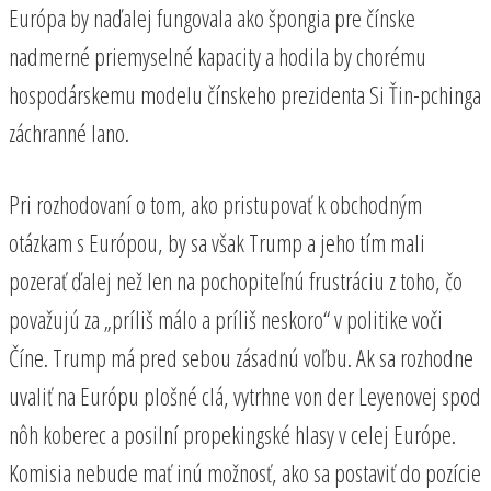
Európa by naďalej fungovala ako špongia pre čínske
nadmerné priemyselné kapacity a hodila by chorému
hospodárskemu modelu čínskeho prezidenta Si Ťin-pchinga
záchranné lano.
Pri rozhodovaní o tom, ako pristupovať k obchodným
otázkam s Európou, by sa však Trump a jeho tím mali
pozerať ďalej než len na pochopiteľnú frustráciu z toho, čo
považujú za „príliš málo a príliš neskoro“ v politike voči
Číne. Trump má pred sebou zásadnú voľbu. Ak sa rozhodne
uvaliť na Európu plošné clá, vytrhne von der Leyenovej spod
nôh koberec a posilní propekingské hlasy v celej Európe.
Komisia nebude mať inú možnosť, ako sa postaviť do pozície