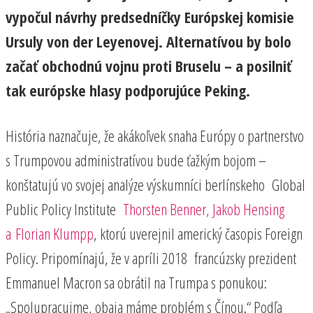
vypočul návrhy predsedníčky Európskej komisie
Ursuly von der Leyenovej. Alternatívou by bolo
začať obchodnú vojnu proti Bruselu – a posilniť
tak európske hlasy podporujúce Peking.
História naznačuje, že akákoľvek snaha Európy o partnerstvo
s Trumpovou administratívou bude ťažkým bojom –
konštatujú vo svojej analýze výskumníci berlínskeho Global
Public Policy Institute
Thorsten Benner, Jakob Hensing
a Florian Klumpp
, ktorú uverejnil americký časopis Foreign
Policy. Pripomínajú, že v apríli 2018 francúzsky prezident
Emmanuel Macron sa obrátil na Trumpa s ponukou:
„Spolupracujme, obaja máme problém s Čínou.“ Podľa