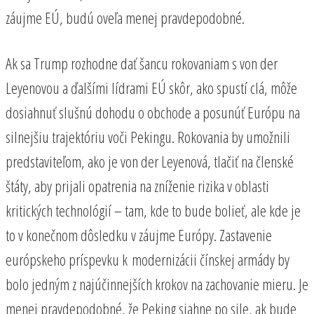
záujme EÚ, budú oveľa menej pravdepodobné.
Ak sa Trump rozhodne dať šancu rokovaniam s von der
Leyenovou a ďalšími lídrami EÚ skôr, ako spustí clá, môže
dosiahnuť slušnú dohodu o obchode a posunúť Európu na
silnejšiu trajektóriu voči Pekingu. Rokovania by umožnili
predstaviteľom, ako je von der Leyenová, tlačiť na členské
štáty, aby prijali opatrenia na zníženie rizika v oblasti
kritických technológií – tam, kde to bude bolieť, ale kde je
to v konečnom dôsledku v záujme Európy. Zastavenie
európskeho príspevku k modernizácii čínskej armády by
bolo jedným z najúčinnejších krokov na zachovanie mieru. Je
menej pravdepodobné, že Peking siahne po sile, ak bude