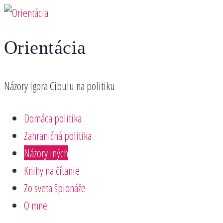
Preskočiť
na
Orientácia
obsah
Názory Igora Cibulu na politiku
Domáca politika
Zahraničná politika
Názory iných
Knihy na čítanie
Zo sveta špionáže
O mne