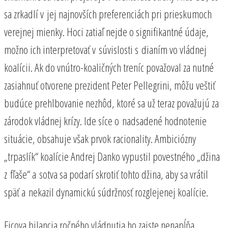
sa zrkadlí v jej najnovších preferenciách pri prieskumoch
verejnej mienky. Hoci zatiaľ nejde o signifikantné údaje,
možno ich interpretovať v súvislosti s dianím vo vládnej
koalícii. Ak do vnútro-koaličných treníc považoval za nutné
zasiahnuť otvorene prezident Peter Pellegrini, môžu veštiť
budúce prehlbovanie nezhôd, ktoré sa už teraz považujú za
zárodok vládnej krízy. Ide síce o nadsadené hodnotenie
situácie, obsahuje však prvok racionality. Ambiciózny
„trpaslík“ koalície Andrej Danko vypustil povestného „džina
z fľaše“ a sotva sa podarí skrotiť tohto džina, aby sa vrátil
späť a nekazil dynamickú súdržnosť rozglejenej koalície.
Ficova bilancia ročného vládnutia ho zaiste nenapĺňa