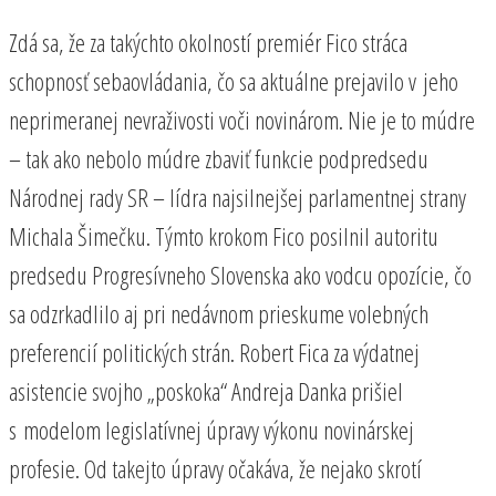
Zdá sa, že za takýchto okolností premiér Fico stráca
schopnosť sebaovládania, čo sa aktuálne prejavilo v jeho
neprimeranej nevraživosti voči novinárom. Nie je to múdre
– tak ako nebolo múdre zbaviť funkcie podpredsedu
Národnej rady SR – lídra najsilnejšej parlamentnej strany
Michala Šimečku. Týmto krokom Fico posilnil autoritu
predsedu Progresívneho Slovenska ako vodcu opozície, čo
sa odzrkadlilo aj pri nedávnom prieskume volebných
preferencií politických strán. Robert Fica za výdatnej
asistencie svojho „poskoka“ Andreja Danka prišiel
s modelom legislatívnej úpravy výkonu novinárskej
profesie. Od takejto úpravy očakáva, že nejako skrotí