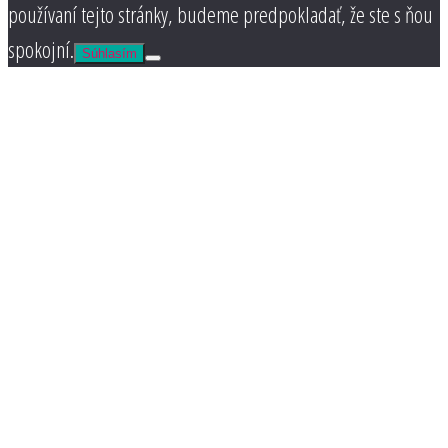
používaní tejto stránky, budeme predpokladať, že ste s ňou
spokojní.
Súhlasím