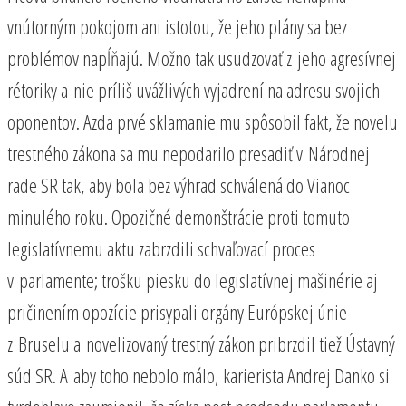
vnútorným pokojom ani istotou, že jeho plány sa bez
problémov napĺňajú. Možno tak usudzovať z jeho agresívnej
rétoriky a nie príliš uvážlivých vyjadrení na adresu svojich
oponentov. Azda prvé sklamanie mu spôsobil fakt, že novelu
trestného zákona sa mu nepodarilo presadiť v Národnej
rade SR tak, aby bola bez výhrad schválená do Vianoc
minulého roku. Opozičné demonštrácie proti tomuto
legislatívnemu aktu zabrzdili schvaľovací proces
v parlamente; trošku piesku do legislatívnej mašinérie aj
pričinením opozície prisypali orgány Európskej únie
z Bruselu a novelizovaný trestný zákon pribrzdil tiež Ústavný
súd SR. A aby toho nebolo málo, karierista Andrej Danko si