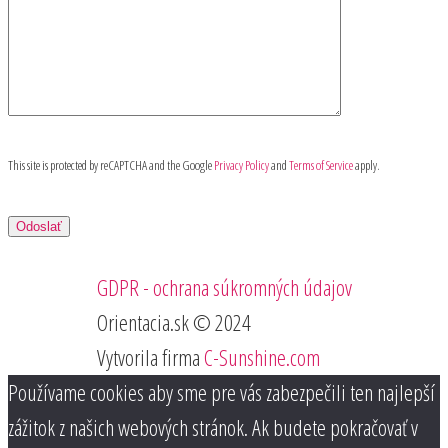
This site is protected by reCAPTCHA and the Google
Privacy Policy
and
Terms of Service
apply.
GDPR - ochrana súkromných údajov
Orientacia.sk © 2024
Vytvorila firma
C-Sunshine.com
Používame cookies aby sme pre vás zabezpečili ten najlepší
zážitok z našich webových stránok. Ak budete pokračovať v