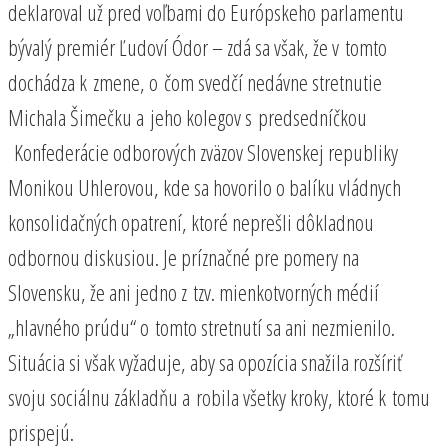
deklaroval už pred voľbami do Európskeho parlamentu
bývalý premiér Ľudoví Ódor – zdá sa však, že v tomto
dochádza k zmene, o čom svedčí nedávne stretnutie
Michala Šimečku a jeho kolegov s predsedníčkou
Konfederácie odborových zväzov Slovenskej republiky
Monikou Uhlerovou, kde sa hovorilo o balíku vládnych
konsolidačných opatrení, ktoré neprešli dôkladnou
odbornou diskusiou. Je príznačné pre pomery na
Slovensku, že ani jedno z tzv. mienkotvorných médií
„hlavného prúdu“ o tomto stretnutí sa ani nezmienilo.
Situácia si však vyžaduje, aby sa opozícia snažila rozšíriť
svoju sociálnu základňu a robila všetky kroky, ktoré k tomu
prispejú.