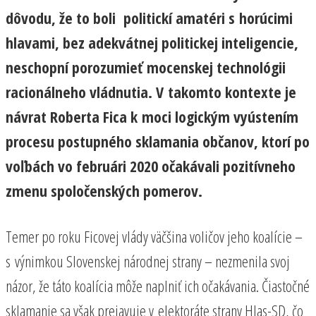
dôvodu, že to boli politickí amatéri s horúcimi
hlavami, bez adekvátnej politickej inteligencie,
neschopní porozumieť mocenskej technológii
racionálneho vládnutia. V takomto kontexte je
návrat Roberta Fica k moci logickým vyústením
procesu postupného sklamania občanov, ktorí po
voľbách vo februári 2020 očakávali pozitívneho
zmenu spoločenských pomerov.
Temer po roku Ficovej vlády väčšina voličov jeho koalície –
s výnimkou Slovenskej národnej strany – nezmenila svoj
názor, že táto koalícia môže naplniť ich očakávania. Čiastočné
sklamanie sa však prejavuje v elektoráte strany Hlas-SD, čo