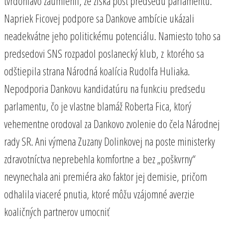
tvrdohlavo zaumienil, že získa post predsedu parlamentu.
Napriek Ficovej podpore sa Dankove ambície ukázali
neadekvátne jeho politickému potenciálu. Namiesto toho sa
predsedovi SNS rozpadol poslanecký klub, z ktorého sa
odštiepila strana Národná koalícia Rudolfa Huliaka.
Nepodporia Dankovu kandidatúru na funkciu predsedu
parlamentu, čo je vlastne blamáž Roberta Fica, ktorý
vehementne orodoval za Dankovo zvolenie do čela Národnej
rady SR. Ani výmena Zuzany Dolinkovej na poste ministerky
zdravotníctva neprebehla komfortne a bez „poškvrny“
nevynechala ani premiéra ako faktor jej demisie, pričom
odhalila viaceré pnutia, ktoré môžu vzájomné averzie
koaličných partnerov umocniť