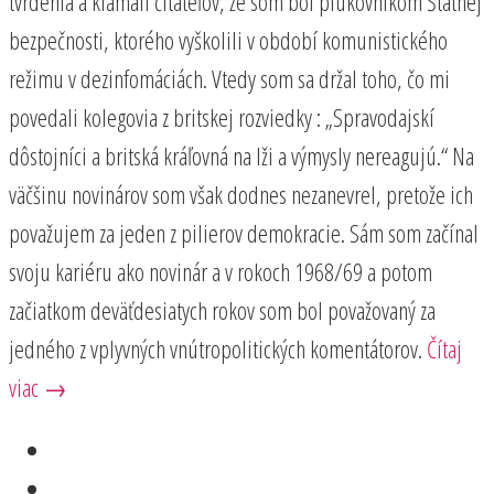
tvrdenia a klamali čitateľov, že som bol plukovníkom Štátnej
bezpečnosti, ktorého vyškolili v období komunistického
režimu v dezinfomáciách. Vtedy som sa držal toho, čo mi
povedali kolegovia z britskej rozviedky : „Spravodajskí
dôstojníci a britská kráľovná na lži a výmysly nereagujú.“ Na
väčšinu novinárov som však dodnes nezanevrel, pretože ich
považujem za jeden z pilierov demokracie. Sám som začínal
svoju kariéru ako novinár a v rokoch 1968/69 a potom
začiatkom deväťdesiatych rokov som bol považovaný za
jedného z vplyvných vnútropolitických komentátorov.
Čítaj
viac →