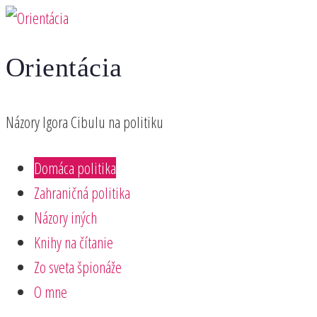
Preskočiť
na
Orientácia
obsah
Názory Igora Cibulu na politiku
Domáca politika
Zahraničná politika
Názory iných
Knihy na čítanie
Zo sveta špionáže
O mne