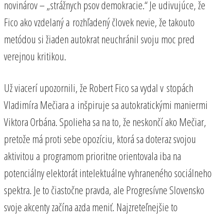
novinárov – „strážnych psov demokracie.“ Je udivujúce, že
Fico ako vzdelaný a rozhľadený človek nevie, že takouto
metódou si žiaden autokrat neuchránil svoju moc pred
verejnou kritikou.
Už viacerí upozornili, že Robert Fico sa vydal v stopách
Vladimíra Mečiara a inšpiruje sa autokratickými maniermi
Viktora Orbána. Spolieha sa na to, že neskončí ako Mečiar,
pretože má proti sebe opozíciu, ktorá sa doteraz svojou
aktivitou a programom prioritne orientovala iba na
potenciálny elektorát intelektuálne vyhraneného sociálneho
spektra. Je to čiastočne pravda, ale Progresívne Slovensko
svoje akcenty začína azda meniť. Najzreteľnejšie to