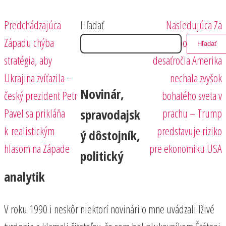
Predchádzajúci
Nasledujúci
Navigácia
Predchádzajúca
Hľadať
Nasledujúca
Za
príspevok
príspevok
Západu chýba
posledné tri
Hľadať
v
stratégia, aby
desaťročia Amerika
článku
Ukrajina zvíťazila –
nechala zvyšok
Novinár,
český prezident Petr
bohatého sveta v
Pavel sa prikláňa
prachu – Trump
spravodajsk
k realistickým
predstavuje riziko
ý dôstojník,
hlasom na Západe
pre ekonomiku USA
politický
analytik
V roku 1990 i neskôr niektorí novinári o mne uvádzali lživé