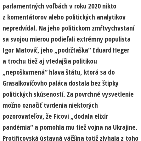
parlamentných voľbách v roku 2020 nikto
z komentátorov alebo politických analytikov
nepredvídal. Na jeho politickom zmŕtvychvstaní
sa svojou mierou podieľali extrémny populista
Igor Matovič, jeho „podržtaška“ Eduard Heger
a trochu tiež aj vtedajšia politikou
„nepoškvrnená“ hlava štátu, ktorá sa do
Grasalkovičovho paláca dostala bez štipky
politických skúseností. Za povrchné vysvetlenie
možno označiť tvrdenia niektorých
pozorovateľov, že Ficovi „dodala elixír
pandémia“ a pomohla mu tiež vojna na Ukrajine.
Protificovská ústavná väčšina totiž zlyhala z toho