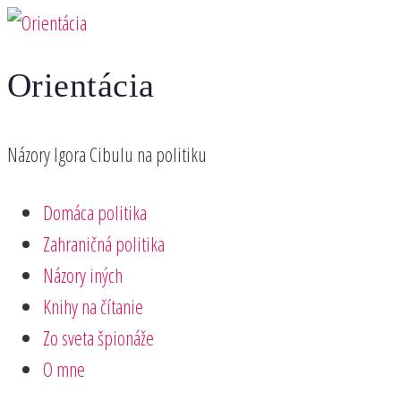
Preskočiť
na
Orientácia
obsah
Názory Igora Cibulu na politiku
Domáca politika
Zahraničná politika
Názory iných
Knihy na čítanie
Zo sveta špionáže
O mne