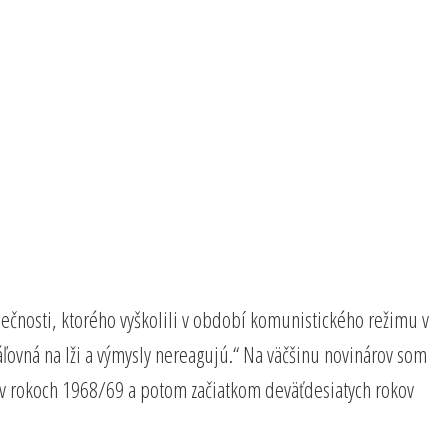
pečnosti, ktorého vyškolili v období komunistického režimu v
ráľovná na lži a výmysly nereagujú.“ Na väčšinu novinárov som
a v rokoch 1968/69 a potom začiatkom deväťdesiatych rokov