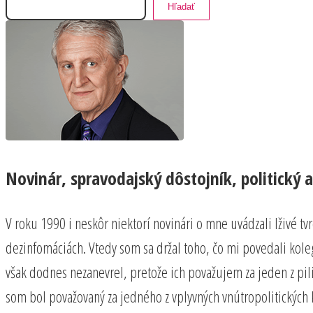
Hľadať
Novinár, spravodajský dôstojník, politický a
V roku 1990 i neskôr niektorí novinári o mne uvádzali lživé t
dezinfomáciách. Vtedy som sa držal toho, čo mi povedali kolego
však dodnes nezanevrel, pretože ich považujem za jeden z pi
som bol považovaný za jedného z vplyvných vnútropolitických