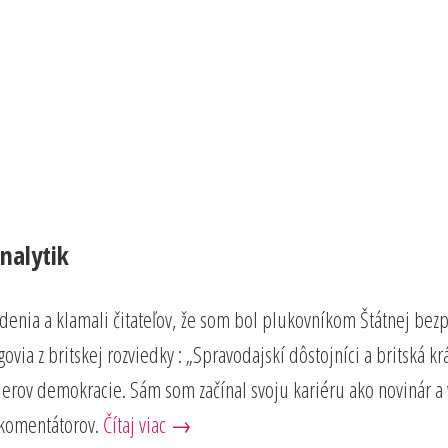
nalytik
vrdenia a klamali čitateľov, že som bol plukovníkom Štátnej bez
via z britskej rozviedky : „Spravodajskí dôstojníci a britská k
lierov demokracie. Sám som začínal svoju kariéru ako novinár 
 komentátorov.
Čítaj viac →