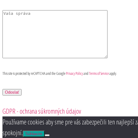
This site is protected by reCAPTCHA and the Google
Privacy Policy
and
Terms of Service
apply.
GDPR - ochrana súkromných údajov
Používame cookies aby sme pre vás zabezpečili ten najlepší z
spokojní.
Súhlasím