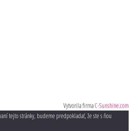
Vytvorila firma
C-Sunshine.com
vaní tejto stránky, budeme predpokladať, že ste s ňou