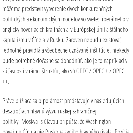
môžeme predstaviť vytvorenie dvoch konkurenčných
politických a ekonomických modelov vo svete: liberálneho v
anglicky hovoriacich krajinách a v Európskej únii a štátneho
kapitalizmu v Číne a v Rusku. Zároveň nebudú existovať
jednotné pravidlá a všeobecne uznávané inštitúcie, niekedy
bude potrebné dočasne sa dohodnúť, ako je to napríklad v
súčasnosti v rámci štruktúr, ako sú OPEC / OPEC + / OPEC
++.
Práve blížiaca sa bipolárnosť predstavuje v nasledujúcich
desaťročiach hlavnú výzvu ruskej zahraničnej
politiky. Moskva s úľavou pripúšťa, že Washington
považuje Čínu a nie Rusko za svojho hlavného rivala. Pozícia