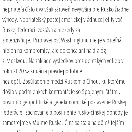
nepriateľa číslo dva však zároveň nevytvára pre Rusko žiadne
výhody. Nepriateľský postoj americkej vládnucej elity voči
Ruskej federácii zostáva a niekedy sa
zintenzívňuje. Pripravenosť Washingtonu nie je viditeľná
nielen na kompromisy, ale dokonca ani na dialóg
s Moskvou. Na základe výsledkov prezidentských volieb v
roku 2020 sa situácia pravdepodobne
nezlepší. Zosúladenie medzi Ruskom a Čínou, ku ktorému
došlo v podmienkach konfrontácie so Spojenými štátmi,
posilnilo geopolitické a geoekonomické postavenie Ruskej
federácie. Zachovanie a posilnenie rusko-čínskej dohody je
samozrejme v záujme Ruska. Čína sa stala najdôležitejším