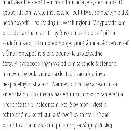
môcť zásadne zlepšiť – ich konfrontácia je systematická. O
geopolitickom zvrate moskovskej politiky sa samozrejme tiež
nedá hovoriť – od Pekingu k Washingtonu. V hypotetickom
prípade takéhoto zvratu by Rusko muselo pristúpiť na
skutočnú kapituláciu pred Spojenými štátmi a zároveň získať
v Číne nebezpečnejšieho oponenta ako západné
štáty. Pravdepodobným výsledkom takéhoto šialeného
manévru by bola vnútorná destabilizácia krajiny s
nespočetnými stratami. Namiesto toho by sa realistická
americká politika mala v nasledujúcich rokoch zamerať na
predchádzanie incidentom, ktoré by mohli viesť k
ozbrojenému konfliktu, a zároveň by sa mali hľadať
príležitosti na interakciu, pri ktorej sa záujmy Ruskej