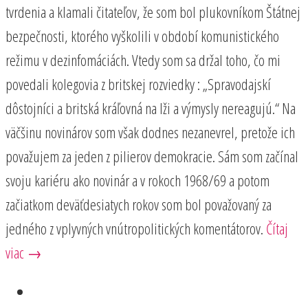
tvrdenia a klamali čitateľov, že som bol plukovníkom Štátnej
bezpečnosti, ktorého vyškolili v období komunistického
režimu v dezinfomáciách. Vtedy som sa držal toho, čo mi
povedali kolegovia z britskej rozviedky : „Spravodajskí
dôstojníci a britská kráľovná na lži a výmysly nereagujú.“ Na
väčšinu novinárov som však dodnes nezanevrel, pretože ich
považujem za jeden z pilierov demokracie. Sám som začínal
svoju kariéru ako novinár a v rokoch 1968/69 a potom
začiatkom deväťdesiatych rokov som bol považovaný za
jedného z vplyvných vnútropolitických komentátorov.
Čítaj
viac →