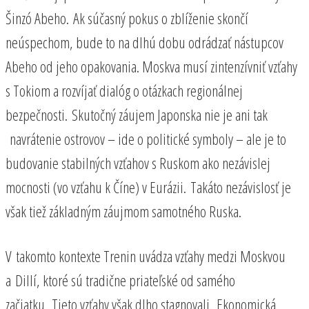
Šinzó Abeho. Ak súčasný pokus o zblíženie skončí
neúspechom, bude to na dlhú dobu odrádzať nástupcov
Abeho od jeho opakovania. Moskva musí zintenzívniť vzťahy
s Tokiom a rozvíjať dialóg o otázkach regionálnej
bezpečnosti. Skutočný záujem Japonska nie je ani tak
navrátenie ostrovov – ide o politické symboly – ale je to
budovanie stabilných vzťahov s Ruskom ako nezávislej
mocnosti (vo vzťahu k Číne) v Eurázii. Takáto nezávislosť je
však tiež základným záujmom samotného Ruska.
V takomto kontexte Trenin uvádza vzťahy medzi Moskvou
a Dillí, ktoré sú tradične priateľské od samého
začiatku. Tieto vzťahy však dlho stagnovali. Ekonomická