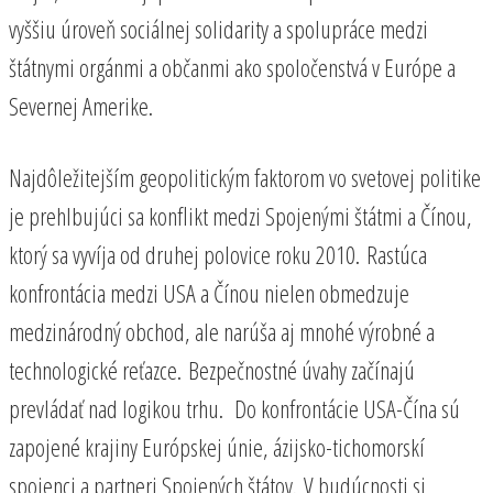
vyššiu úroveň sociálnej solidarity a spolupráce medzi
štátnymi orgánmi a občanmi ako spoločenstvá v Európe a
Severnej Amerike.
Najdôležitejším geopolitickým faktorom vo svetovej politike
je prehlbujúci sa konflikt medzi Spojenými štátmi a Čínou,
ktorý sa vyvíja od druhej polovice roku 2010. Rastúca
konfrontácia medzi USA a Čínou nielen obmedzuje
medzinárodný obchod, ale narúša aj mnohé výrobné a
technologické reťazce. Bezpečnostné úvahy začínajú
prevládať nad logikou trhu. Do konfrontácie USA-Čína sú
zapojené krajiny Európskej únie, ázijsko-tichomorskí
spojenci a partneri Spojených štátov. V budúcnosti si