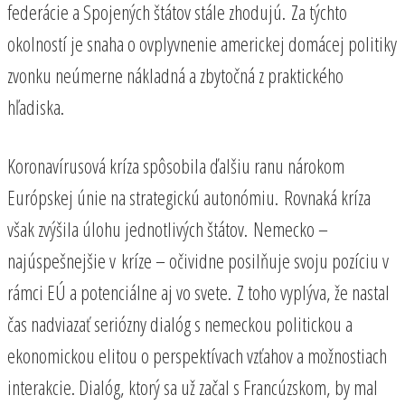
federácie a Spojených štátov stále zhodujú. Za týchto
okolností je snaha o ovplyvnenie americkej domácej politiky
zvonku neúmerne nákladná a zbytočná z praktického
hľadiska.
Koronavírusová kríza spôsobila ďalšiu ranu nárokom
Európskej únie na strategickú autonómiu. Rovnaká kríza
však zvýšila úlohu jednotlivých štátov. Nemecko –
najúspešnejšie v kríze – očividne posilňuje svoju pozíciu v
rámci EÚ a potenciálne aj vo svete. Z toho vyplýva, že nastal
čas nadviazať seriózny dialóg s nemeckou politickou a
ekonomickou elitou o perspektívach vzťahov a možnostiach
interakcie. Dialóg, ktorý sa už začal s Francúzskom, by mal