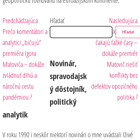
Predchádzajúci
Nasledujúci
Navigácia
Predchádzajúca
Hľadať
Nasledujúca
príspevok
príspevok
Prečo komentátori a
Slovensko ešte len
Hľadať
v
analytici „bičujú“
čakajú ťažké časy –
článku
premiéra Igora
dokáže premiér
Novinár,
Matoviča – dokáže
Matovič riešiť
zvládnuť dlhú a
konflikty bez
spravodajsk
náročnú cestu
defektov opozičného
ý dôstojník,
pandémiou ?
politika ?
politický
analytik
V roku 1990 i neskôr niektorí novinári o mne uvádzali lživé