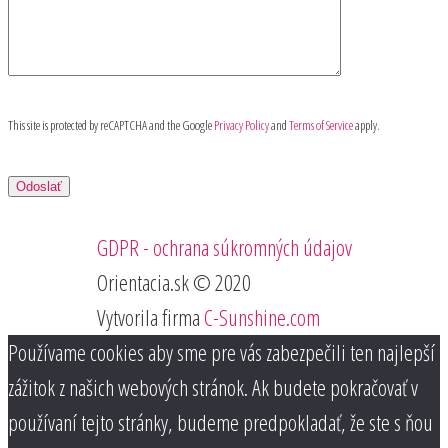
This site is protected by reCAPTCHA and the Google
Privacy Policy
and
Terms of Service
apply.
GDPR - ochrana súkromných údajov
Orientacia.sk © 2020
Vytvorila firma
C-Sunshine.com
Používame cookies aby sme pre vás zabezpečili ten najlepší
zážitok z našich webových stránok. Ak budete pokračovať v
používaní tejto stránky, budeme predpokladať, že ste s ňou