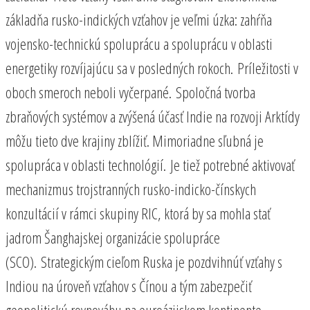
základňa rusko-indických vzťahov je veľmi úzka: zahŕňa
vojensko-technickú spoluprácu a spoluprácu v oblasti
energetiky rozvíjajúcu sa v posledných rokoch. Príležitosti v
oboch smeroch neboli vyčerpané. Spoločná tvorba
zbraňových systémov a zvýšená účasť Indie na rozvoji Arktídy
môžu tieto dve krajiny zblížiť. Mimoriadne sľubná je
spolupráca v oblasti technológií. Je tiež potrebné aktivovať
mechanizmus trojstranných rusko-indicko-čínskych
konzultácií v rámci skupiny RIC, ktorá by sa mohla stať
jadrom Šanghajskej organizácie spolupráce
(SCO). Strategickým cieľom Ruska je pozdvihnúť vzťahy s
Indiou na úroveň vzťahov s Čínou a tým zabezpečiť
geopolitickú rovnováhu na euroázijskom kontinente.