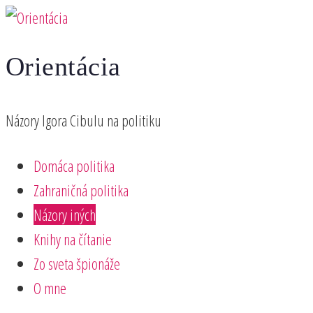
Preskočiť
na
Orientácia
obsah
Názory Igora Cibulu na politiku
Domáca politika
Zahraničná politika
Názory iných
Knihy na čítanie
Zo sveta špionáže
O mne