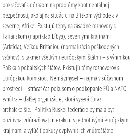
pokračovať s dôrazom na problémy kontinentálnej
bezpečnosti, ako aj na situáciu na Blízkom východe a v
severnej Afrike. Existujú témy na zásadné rozhovory s
Talianskom (napríklad Líbya), severnými krajinami
(Arktída), Veľkou Britániou (normalizácia poškodených
vzťahov), s takmer všetkými európskymi štátmi – s výnimkou
Poľska a pobaltských štátov. Existujú témy rozhovorov s
Európskou komisiou. Nemá zmysel – najmä v súčasnom
prostredí – strácať čas pokusom o podkopanie EÚ a NATO
zvnútra – ďalšej organizácie, ktorá vyzerá čoraz
archaickejšie. Politika Ruskej federácie by mala byť
pozitívna, zdôrazňovať interakciu s jednotlivými európskymi
krajinami a vylúčiť pokusy ovplyvniť ich vnútroštátne