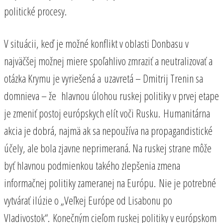
politické procesy.
V situácii, keď je možné konflikt v oblasti Donbasu v
najväčšej možnej miere spoľahlivo zmraziť a neutralizovať a
otázka Krymu je vyriešená a uzavretá – Dmitrij Trenin sa
domnieva – že hlavnou úlohou ruskej politiky v prvej etape
je zmeniť postoj európskych elít voči Rusku. Humanitárna
akcia je dobrá, najmä ak sa nepoužíva na propagandistické
účely, ale bola zjavne neprimeraná. Na ruskej strane môže
byť hlavnou podmienkou takého zlepšenia zmena
informačnej politiky zameranej na Európu. Nie je potrebné
vytvárať ilúzie o „Veľkej Európe od Lisabonu po
Vladivostok“. Konečným cieľom ruskej politiky v európskom