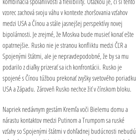
kombinácia spoľahlivosti a flexibility. Otázkou je, či si tento
vzorec zachová svoju váhu v kontexte zhoršovania vzťahov
medzi USA a Čínou a stále jasnejšej perspektívy novej
bipolárnosti. Je zrejmé, že Moskva bude musieť konať ešte
opatrnejšie. Rusko nie je stranou konfliktu medzi ČĽR a
Spojenými štátmi, ale je nepravdepodobné, že by sa mu
podarilo z diaľky prizerať sa ich konfrontácii. Rusko je
spojené s Čínou túžbou prekonať zvyšky svetového poriadku
USA a Západu. Zároveň Rusko nechce žiť v čínskom bloku.
Napriek nedávnym gestám Kremľa voči Bielemu domu a
nárastu kontaktov medzi Putinom a Trumpom sa ruské
vzťahy so Spojenými štátmi v dohľadnej budúcnosti nebudú