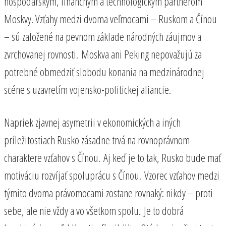
hospodárskym, finančným a technologickým partnerom
Moskvy. Vzťahy medzi dvoma veľmocami – Ruskom a Čínou
– sú založené na pevnom základe národných záujmov a
zvrchovanej rovnosti. Moskva ani Peking nepovažujú za
potrebné obmedziť slobodu konania na medzinárodnej
scéne s uzavretím vojensko-politickej aliancie.
Napriek zjavnej asymetrii v ekonomických a iných
príležitostiach Rusko zásadne trvá na rovnoprávnom
charaktere vzťahov s Čínou. Aj keď je to tak, Rusko bude mať
motiváciu rozvíjať spoluprácu s Čínou. Vzorec vzťahov medzi
týmito dvoma právomocami zostane rovnaký: nikdy – proti
sebe, ale nie vždy a vo všetkom spolu. Je to dobrá