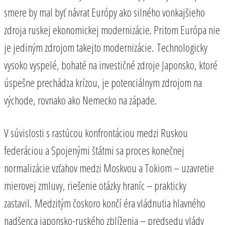
smere by mal byť návrat Európy ako silného vonkajšieho
zdroja ruskej ekonomickej modernizácie. Pritom Európa nie
je jediným zdrojom takejto modernizácie. Technologicky
vysoko vyspelé, bohaté na investičné zdroje Japonsko, ktoré
úspešne prechádza krízou, je potenciálnym zdrojom na
východe, rovnako ako Nemecko na západe.
V súvislosti s rastúcou konfrontáciou medzi Ruskou
federáciou a Spojenými štátmi sa proces konečnej
normalizácie vzťahov medzi Moskvou a Tokiom – uzavretie
mierovej zmluvy, riešenie otázky hraníc – prakticky
zastavil. Medzitým čoskoro končí éra vládnutia hlavného
nadšenca japonsko-ruského zblíženia – predsedu vlády