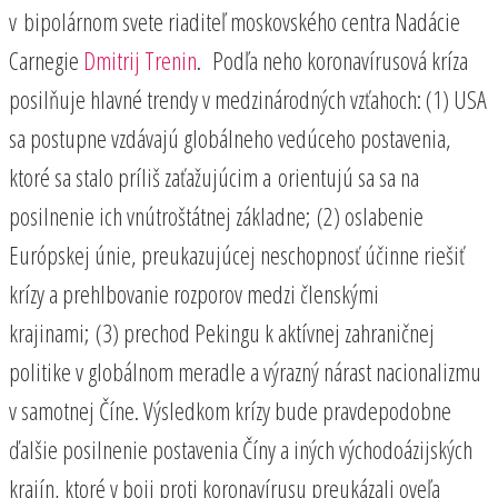
v bipolárnom svete riaditeľ moskovského centra Nadácie
Carnegie
Dmitrij Trenin
. Podľa neho koronavírusová kríza
posilňuje hlavné trendy v medzinárodných vzťahoch: (1) USA
sa postupne vzdávajú globálneho vedúceho postavenia,
ktoré sa stalo príliš zaťažujúcim a orientujú sa sa na
posilnenie ich vnútroštátnej základne; (2) oslabenie
Európskej únie, preukazujúcej neschopnosť účinne riešiť
krízy a prehlbovanie rozporov medzi členskými
krajinami; (3) prechod Pekingu k aktívnej zahraničnej
politike v globálnom meradle a výrazný nárast nacionalizmu
v samotnej Číne. Výsledkom krízy bude pravdepodobne
ďalšie posilnenie postavenia Číny a iných východoázijských
krajín, ktoré v boji proti koronavírusu preukázali oveľa